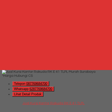
Whatsapp
via SMS
Kursi Kantor Donati Asvecto 1 C
*Harga Hubungi CS
Telepon
087769684700
Whatsapp
6287769684700
Lihat Detail Produk
Kursi Kantor Donati Asvecto 1 C
*Harga Hubungi CS
Hubungi Kami
QUICK ORDER
Whatsapp
via SMS
Jual Kursi Kantor Rakuda RK E 41 TLPL
*Harga Hubungi CS
Telepon
087769684700
Whatsapp
6287769684700
Lihat Detail Produk
Jual Kursi Kantor Rakuda RK E 41 TLPL