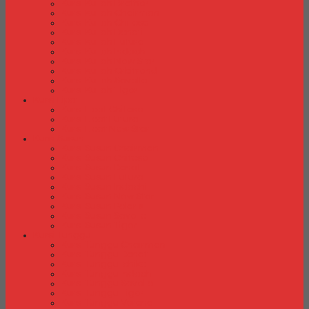
Kursi Kuliah Brother
Kursi Kuliah Chairman
Kursi Kuliah Chitose
Kursi Kuliah Donati
Kursi Kuliah Futura
Kursi Kuliah Indachi
Kursi Kuliah New Star
Kursi Kuliah Orbitrend
Kursi Kuliah Savello
Kursi Kuliah Tiger
Kursi Lipat
Kursi Lipat Chitose
Kursi Lipat Futura
Kursi Lipat New Star
Kursi Susun
Kursi Susun Chairman
Kursi Susun Chitose
Kursi Susun Donati
Kursi Susun Futura
Kursi Susun Indachi
Kursi Susun New Star
Kursi Susun Polaris
Kursi Susun Savello
Kursi Susun Tiger
Kursi Tunggu
Kursi Tunggu Chairman
Kursi Tunggu Donati
Kursi Tunggu Ichiko
Kursi Tunggu Indachi
Kursi Tunggu Savello
Kursi Tunggu Tiger
Kursi Tunggu Verona