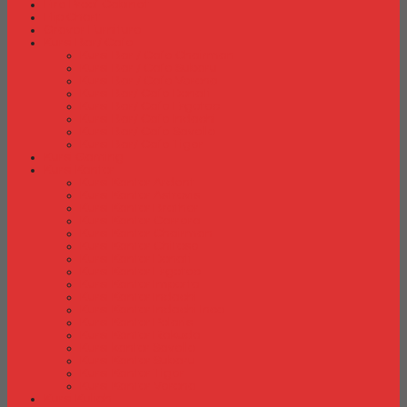
Fire Proof Cabinet
Flip Chart
Graver Furniture
Kursi Bar/ Cafe
Kursi Bar / Cafe Chairman
Kursi Bar / Cafe Subaru
Kursi Bar / Cafe Verona
Kursi Bar/ Cafe Donati
Kursi Bar/ Cafe Ergotec
Kursi Bar/ Cafe Indachi
Kursi Bar/ Cafe Savello
Kursi Bar/ Cafe Tiger
Kursi Gaming
Kursi Kantor
Kursi Kantor Ardent
Kursi Kantor Astrovis
Kursi Kantor Brother
Kursi Kantor Carrera
Kursi Kantor Chairman
Kursi Kantor Chitose
Kursi Kantor Donati
Kursi Kantor Ergotec
Kursi Kantor Importa
Kursi Kantor Indachi
Kursi Kantor Indachi Inco
Kursi Kantor Polaris
Kursi Kantor Rakuda
Kursi kantor Savello
Kursi Kantor Subaru
Kursi Kantor Tiger
Kursi Kantor Verona
Kursi Kuliah