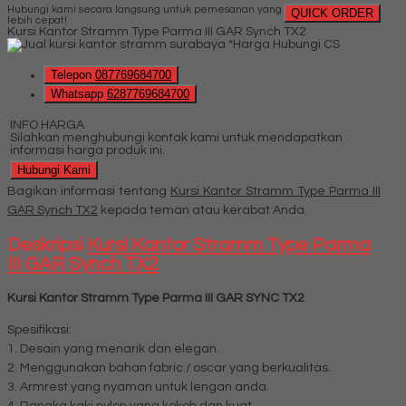
Hubungi kami secara langsung untuk pemesanan yang
QUICK ORDER
lebih cepat!
Kursi Kantor Stramm Type Parma III GAR Synch TX2
*Harga Hubungi CS
Telepon
087769684700
Whatsapp
6287769684700
INFO HARGA
Silahkan menghubungi kontak kami untuk mendapatkan
informasi harga produk ini.
Hubungi Kami
Bagikan informasi tentang
Kursi Kantor Stramm Type Parma III
GAR Synch TX2
kepada teman atau kerabat Anda.
Deskripsi
Kursi Kantor Stramm Type Parma
III GAR Synch TX2
Kursi Kantor Stramm Type Parma III GAR SYNC TX2
Spesifikasi:
1. Desain yang menarik dan elegan.
2. Menggunakan bahan fabric / oscar yang berkualitas.
3. Armrest yang nyaman untuk lengan anda.