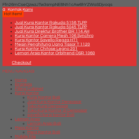
Ffn26mCseQzwzJTw3smpNE8Nti1cAw6hYZWaSDjvoqs
q
Kontak Kami
Hot Item!
Jual Kursi Kantor Rakuda 5158 TLPP
Jual Kursi Kantor Rakuda 5045 TLPP
Jual Kursi Direktur Brother BR 114 AH
Kursi Kantor Carrera Mesh 106 Synchro
Kursi Kantor Savello Regza HT1
Mesin Penghitung Uang Tissor T 1120
Kursi Kantor Chitose Legno 201
Lemari Arsip Kantor Orbitrend OSR 1060
Checkout
MENU NAVIGASI
Home
Brankas
Filling Cabinet
Kursi Kantor
Kursi Kantor Bali
Jual Kursi Kantor Denpasar
Toko Kursi Denpasar
Toko Kursi Kantor di Denpasar
savello kursi kantor Bali
Lemari Arsip
Lemari Arsip Bali
Meja Kantor
Meja Kantor Bali
Mobile File