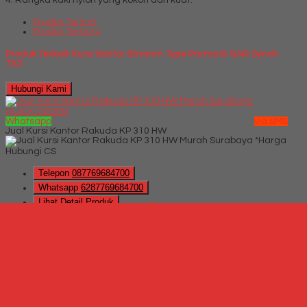
4. Rangka kaki nylon yang kokoh dan kuat.
Produk Terkait
Produk Terbaru
Produk Terkait Kursi Kantor Stramm Type Parma III GAR Synch
TX2
Hubungi Kami
QUICK ORDER
Whatsapp
via SMS
Jual Kursi Kantor Rakuda KP 310 HW
*Harga
Hubungi CS
Telepon
087769684700
Whatsapp
6287769684700
Lihat Detail Produk
Jual Kursi Kantor Rakuda KP 310 HW
*Harga Hubungi CS
Hubungi Kami
QUICK ORDER