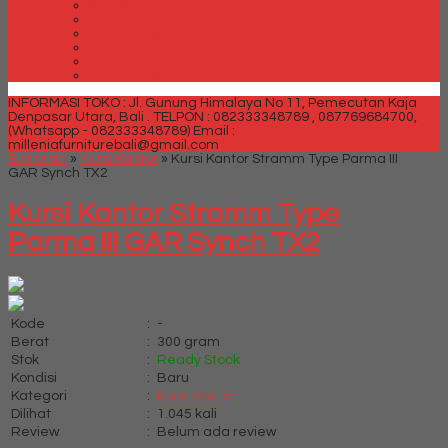
Spring bed Trendy Exeptional
Trendy Deluxe
Trendy Elegance
Trendy Golden Latex
Trendy Grand Lux
Trendy Super
INFORMASI TOKO : Jl. Gunung Himalaya No 11, Pemecutan Kaja
Denpasar Utara, Bali .
TELPON : 082333348789 , 087769684700,
(Whatsapp - 082333348789)
Email :
milleniafurniturebali@gmail.com
Beranda
»
Kursi Kantor
»
Kursi Kantor Stramm Type Parma III
GAR Synch TX2
Kursi Kantor Stramm Type
Parma III GAR Synch TX2
Kode
:
-
Berat
:
300 gram
Stok
:
Ready Stock
Kondisi
:
Baru
Kategori
:
Kursi Kantor
Dilihat
:
1.045 kali
Review
:
Belum ada review