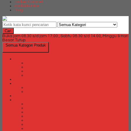
Locker Cabinet
Partisi Kantor
Blog
Cari
Buka jam 08.30 s/d jam 17.00 , Sabtu 08.30 s/d 14.00, Minggu & Hari
Besar Tutup
Semua Kategori Produk
Brankas
Brankas Chubb
Brankas Daichiban
Brankas Ichiban
Brankas Lion
Card Cabinet
Cash Box
Cash Box Daichiban
Cash Box Ichiban
Direction Cabinet
Filling Cabinet
Filling Cabinet Alba
Filling Cabinet Brother
Filling Cabinet Emporium
Filling Cabinet Kozure
Filling Cabinet Lion
Filling Cabinet Tiger
Filling Cabinet Vip