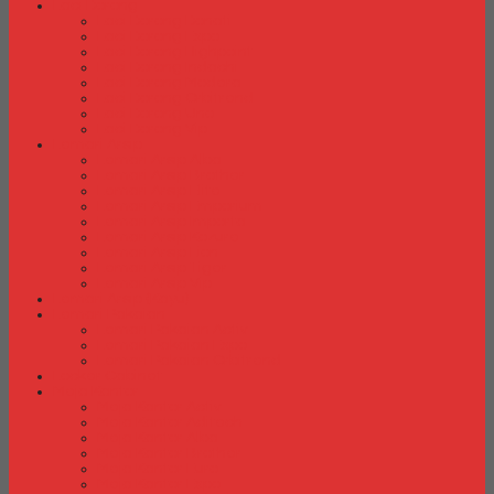
Laci Dorong
Laci Dorong Donati
Laci Dorong Expo
Laci Dorong Highpoint
Laci Dorong Indachi
Laci Dorong Modera
Laci Dorong Orbitrend
Laci Dorong Uno
Laci Dorong Vip
Lemari Arsip
Lemari Arsip Alba
Lemari Arsip Brother
Lemari Arsip Elite
Lemari Arsip Emporium
Lemari Arsip Importa
Lemari Arsip Kozure
Lemari Arsip Lion
Lemari Arsip Tiger
Lemari Arsip Vip
Lemari Arsip (Kayu)
Lemari Pakaian
Lemari Pakaian Activ
Lemari Pakaian Expo
Lemari Pakaian Orbitrend
Locker Cabinet
Meja Kantor
Meja Kantor Activ
Meja Kantor Aditech
Meja Kantor Alba
Meja Kantor Brother
Meja Kantor Euro
Meja Kantor Expo