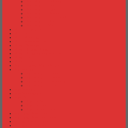
Meja Kantor Indachi
Meja Kantor Lion
Meja Kantor Lunar
Meja Kantor Modera
Meja Kantor Orbitrend
Meja Kantor Uno
Meja Kantor Vip
Meja Komputer
Meja Lipat
Meja Meeting
Meja Resepsionis
Mesin Absensi
Mesin Hitung Uang
Mesin Penghancur Kertas
Mesin Tik
Mobile File
Papan Tulis / WhiteBoard
Partisi Kantor
Partisi Kantor Donati
Partisi Kantor Indachi
Partisi Kantor Modera
Partisi Kantor Uno
Rak Sepatu
Rak Serbaguna
Rak TV
Rak TV Activ
Rak TV Expo
Rak TV Orbitrend
Ranjang Besi Expo
Ranjang Besi Orbitrend
Spring Bed Comforta
Spring bed Trendy