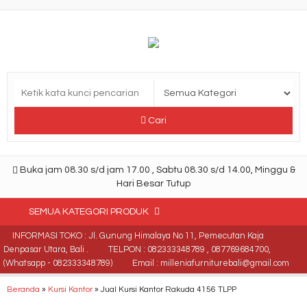
Cari
Buka jam 08.30 s/d jam 17.00 , Sabtu 08.30 s/d 14.00, Minggu &
Hari Besar Tutup
SEMUA KATEGORI PRODUK
INFORMASI TOKO : Jl. Gunung Himalaya No 11, Pemecutan Kaja
Denpasar Utara, Bali .
TELPON : 082333348789 , 087769684700,
(Whatsapp - 082333348789)
Email : milleniafurniturebali@gmail.com
Beranda
»
Kursi Kantor
»
Jual Kursi Kantor Rakuda 4156 TLPP