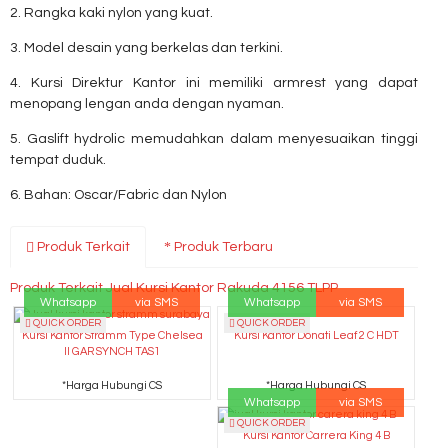
2. Rangka kaki nylon yang kuat.
3. Model desain yang berkelas dan terkini.
4. Kursi Direktur Kantor ini memiliki armrest yang dapat
menopang lengan anda dengan nyaman.
5. Gaslift hydrolic memudahkan dalam menyesuaikan tinggi
tempat duduk.
6. Bahan: Oscar/Fabric dan Nylon
Produk Terkait
Produk Terbaru
Produk Terkait Jual Kursi Kantor Rakuda 4156 TLPP
Whatsapp
via SMS
Whatsapp
via SMS
QUICK ORDER
QUICK ORDER
Kursi Kantor Donati Leaf 2 C HDT
Kursi Kantor Stramm Type Chelsea
II GAR SYNCH TAS1
*Harga Hubungi CS
*Harga Hubungi CS
Whatsapp
via SMS
QUICK ORDER
Kursi Kantor Carrera King 4 B