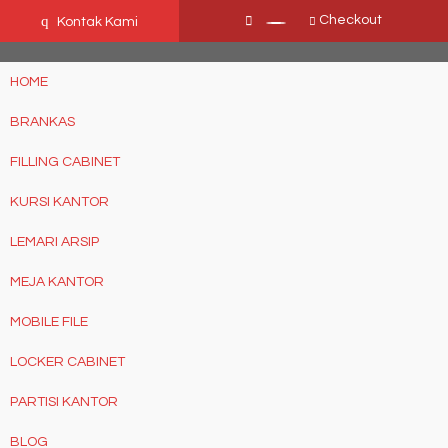
Ffn26mCseQzwzJTw3smpNE8Nti1cAw6hYZWaSDjvoqs
q
Checkout
Kontak Kami
HOME
BRANKAS
FILLING CABINET
KURSI KANTOR
LEMARI ARSIP
MEJA KANTOR
MOBILE FILE
LOCKER CABINET
PARTISI KANTOR
BLOG