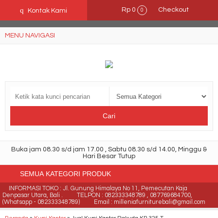
Ffn26mCseQzwzJTw3smpNE8Nti1cAw6hYZWaSDjvoqs
q
Rp 0
Checkout
Kontak Kami
0
MENU NAVIGASI
Cari
Buka jam 08.30 s/d jam 17.00 , Sabtu 08.30 s/d 14.00, Minggu &
Hari Besar Tutup
SEMUA KATEGORI PRODUK
INFORMASI TOKO : Jl. Gunung Himalaya No 11, Pemecutan Kaja
Denpasar Utara, Bali .
TELPON : 082333348789 , 087769684700,
(Whatsapp - 082333348789)
Email : milleniafurniturebali@gmail.com