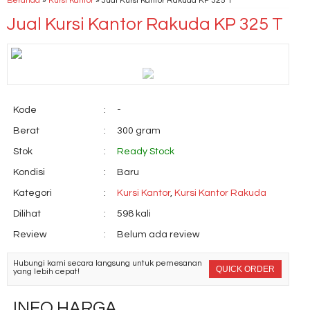
Beranda
»
Kursi Kantor
»
Jual Kursi Kantor Rakuda KP 325 T
Jual Kursi Kantor Rakuda KP 325 T
Kode
:
-
Berat
:
300 gram
Stok
:
Ready Stock
Kondisi
:
Baru
Kategori
:
Kursi Kantor
,
Kursi Kantor Rakuda
Dilihat
:
598 kali
Review
:
Belum ada review
Hubungi kami secara langsung untuk pemesanan
QUICK ORDER
yang lebih cepat!
INFO HARGA