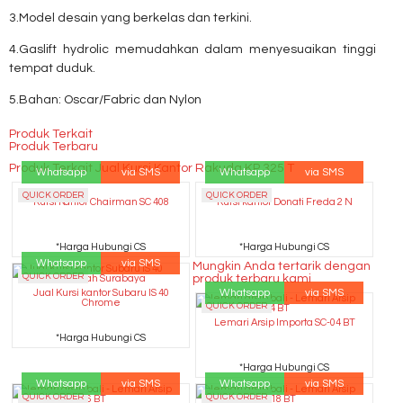
3.Model desain yang berkelas dan terkini.
4.Gaslift hydrolic memudahkan dalam menyesuaikan tinggi
tempat duduk.
5.Bahan: Oscar/Fabric dan Nylon
Produk Terkait
Produk Terbaru
Produk Terkait Jual Kursi Kantor Rakuda KP 325 T
Whatsapp
via SMS
Whatsapp
via SMS
QUICK ORDER
QUICK ORDER
Kursi Kantor Chairman SC 408
Kursi kantor Donati Freda 2 N
*Harga Hubungi CS
*Harga Hubungi CS
Whatsapp
via SMS
Mungkin Anda tertarik dengan
QUICK ORDER
produk terbaru kami
Whatsapp
via SMS
Jual Kursi kantor Subaru IS 40
Chrome
QUICK ORDER
Lemari Arsip Importa SC-04 BT
*Harga Hubungi CS
*Harga Hubungi CS
Whatsapp
via SMS
Whatsapp
via SMS
QUICK ORDER
QUICK ORDER