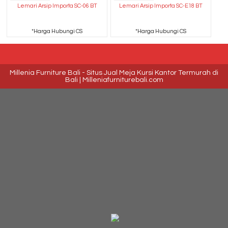
Lemari Arsip Importa SC-06 BT
Lemari Arsip Importa SC-E18 BT
*Harga Hubungi CS
*Harga Hubungi CS
Millenia Furniture Bali - Situs Jual Meja Kursi Kantor Termurah di
Bali | Milleniafurniturebali.com