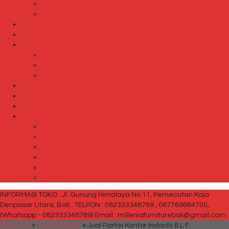
Partisi Kantor Modera
Partisi Kantor Uno
Rak Sepatu
Rak Serbaguna
Rak TV
Rak TV Activ
Rak TV Expo
Rak TV Orbitrend
Ranjang Besi Expo
Ranjang Besi Orbitrend
Spring Bed Comforta
Spring bed Trendy
Spring bed Trendy Exeptional
Trendy Deluxe
Trendy Elegance
Trendy Golden Latex
Trendy Grand Lux
Trendy Super
INFORMASI TOKO : Jl. Gunung Himalaya No 11, Pemecutan Kaja
Denpasar Utara, Bali .
TELPON : 082333348789 , 087769684700,
(Whatsapp - 082333348789)
Email : milleniafurniturebali@gmail.com
Beranda
»
Partisi Kantor
»
Jual Partisi Kantor Indachi 8 L F