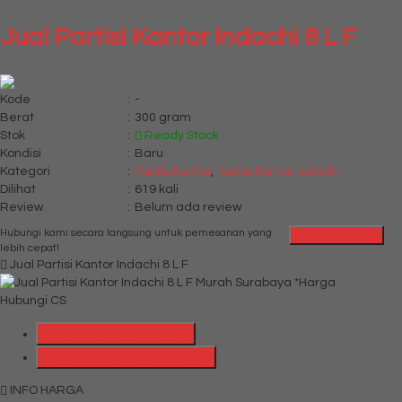
Jual Partisi Kantor Indachi 8 L F
Kode
:
-
Berat
:
300 gram
Stok
:
Ready Stock
Kondisi
:
Baru
Kategori
:
Partisi Kantor
,
Partisi Kantor Indachi
Dilihat
:
619 kali
Review
:
Belum ada review
Hubungi kami secara langsung untuk pemesanan yang
QUICK ORDER
lebih cepat!
Jual Partisi Kantor Indachi 8 L F
*Harga
Hubungi CS
Telepon
087769684700
Whatsapp
6287769684700
INFO HARGA