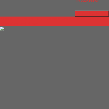
Produk Pilihan
Katalog Produk
Millenia Furniture Bali - Situs Jual Meja Kursi Kantor Termurah di Bali |
Milleniafurniturebali.com