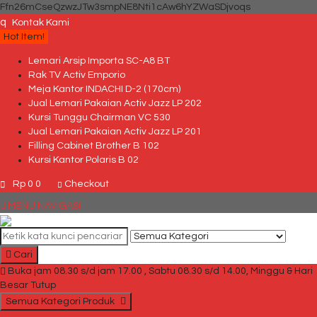
Ffn26mCseQzwzJTw3smpNE8Nti1cAw6hYZWaSDjvoqs
q
Kontak Kami
Hot Item!
Lemari Arsip Importa SC-A8 BT
Rak TV Activ Emporio
Meja Kantor INDACHI D-2 (170cm)
Jual Lemari Pakaian Activ Jazz LP 202
Kursi Tunggu Chairman VC 530
Jual Lemari Pakaian Activ Jazz LP 201
Filling Cabinet Brother B 102
Kursi Kantor Polaris B 02
Rp 0
0
Checkout
MENU NAVIGASI
Cari
Buka jam 08.30 s/d jam 17.00 , Sabtu 08.30 s/d 14.00, Minggu & Hari
Besar Tutup
Semua Kategori Produk