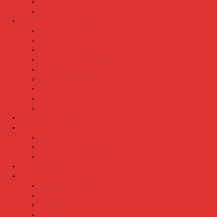
Laci Dorong Uno
Laci Dorong Vip
Lemari Arsip
Lemari Arsip Alba
Lemari Arsip Brother
Lemari Arsip Elite
Lemari Arsip Emporium
Lemari Arsip Importa
Lemari Arsip Kozure
Lemari Arsip Lion
Lemari Arsip Tiger
Lemari Arsip Vip
Lemari Arsip (Kayu)
Lemari Pakaian
Lemari Pakaian Activ
Lemari Pakaian Expo
Lemari Pakaian Orbitrend
Locker Cabinet
Meja Kantor
Meja Kantor Activ
Meja Kantor Aditech
Meja Kantor Alba
Meja Kantor Brother