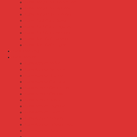
Kursi Bar / Cafe Chairman
Kursi Bar / Cafe Subaru
Kursi Bar / Cafe Verona
Kursi Bar/ Cafe Donati
Kursi Bar/ Cafe Ergotec
Kursi Bar/ Cafe Indachi
Kursi Bar/ Cafe Savello
Kursi Bar/ Cafe Tiger
Kursi Gaming
Kursi Kantor
Kursi Kantor Ardent
Kursi Kantor Astrovis
Kursi Kantor Brother
Kursi Kantor Carrera
Kursi Kantor Chairman
Kursi Kantor Chitose
Kursi Kantor Donati
Kursi Kantor Ergotec
Kursi Kantor Importa
Kursi Kantor Indachi
Kursi Kantor Indachi Inco
Kursi Kantor Polaris
Kursi Kantor Rakuda