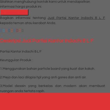
Silahkan menghubungi kontak kami untuk mendapatkan
informasi harga produk ini.
Hubungi Kami
Bagikan informasi tentang
Jual Partisi Kantor Indachi 8 L F
kepada teman atau kerabat Anda.
Deskripsi
Jual Partisi Kantor Indachi 8 L F
Partisi Kantor Indachi 8 L F
Keunggulan Produk :
1.Menggunakan bahan particle board yang kuat dan kokoh.
2.Meja dan laci dilapisi hpl yang anti gores dan anti air.
3.Model desain yang berkelas dan modern akan membuat
ruangan anda tertata rapih.
4.Partisi menggunakan bahan fabric yang menarik.
5.Ketebalan partisi 2,5cm.