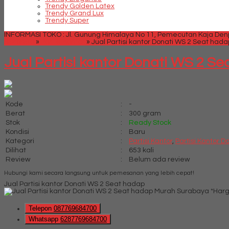
Trendy Golden Latex
Trendy Grand Lux
Trendy Super
INFORMASI TOKO : Jl. Gunung Himalaya No 11, Pemecutan Kaja Denpa
Beranda
»
Partisi Kantor
»
Jual Partisi kantor Donati WS 2 Seat hada
Jual Partisi kantor Donati WS 2 S
Kode
:
-
Berat
:
300 gram
Stok
:
Ready Stock
Kondisi
:
Baru
Kategori
:
Partisi Kantor
,
Partisi Kantor D
Dilihat
:
653 kali
Review
:
Belum ada review
Hubungi kami secara langsung untuk pemesanan yang lebih cepat!
Jual Partisi kantor Donati WS 2 Seat hadap
*Harg
Telepon
087769684700
Whatsapp
6287769684700