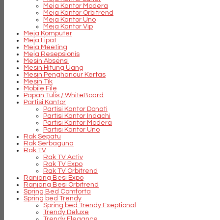
Meja Kantor Modera
Meja Kantor Orbitrend
Meja Kantor Uno
Meja Kantor Vip
Meja Komputer
Meja Lipat
Meja Meeting
Meja Resepsionis
Mesin Absensi
Mesin Hitung Uang
Mesin Penghancur Kertas
Mesin Tik
Mobile File
Papan Tulis / WhiteBoard
Partisi Kantor
Partisi Kantor Donati
Partisi Kantor Indachi
Partisi Kantor Modera
Partisi Kantor Uno
Rak Sepatu
Rak Serbaguna
Rak TV
Rak TV Activ
Rak TV Expo
Rak TV Orbitrend
Ranjang Besi Expo
Ranjang Besi Orbitrend
Spring Bed Comforta
Spring bed Trendy
Spring bed Trendy Exeptional
Trendy Deluxe
Trendy Elegance