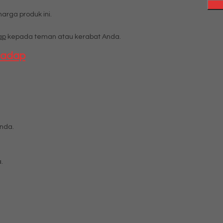
rga produk ini.
ap
kepada teman atau kerabat Anda.
 hadap
nda.
.