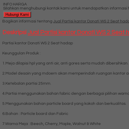
INFO HARGA
Silahkan menghubungi kontak kami untuk mendapatkan informasi ha
Hubungi Kami
Bagikan informasi tentang
Jual Partisi kantor Donati WS 2 Seat had
Deskripsi
Jual Partisi kantor Donati WS 2 Seat
Partisi kantor Donati WS 2 Seat hadap
Keunggulan Produk :
1.Meja dilapisi hpl yang anti air, anti gores serta mudah dibersihkan.
2.Model desain yang mdoern akan memperindah ruangan kantor a
3.Ketebalan partisi 25mm.
4.Partisi menggunakan bahan fabric dengan berbagai pilihan warna
5.Menggunakan bahan particle board yang kokoh dan berkualitas.
6.Bahan : Particle board dan Fabric
7.Warna Meja : Beech, Cherry, Maple, Walnut & White