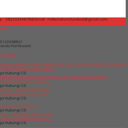
p - 082333348789)
Email : milleniafurniturebali@gmail.com
 Bank
5120598831
Nanda Kartikasari
uk Pilihan
 meeting kantor Aditech SR....
ga Hubungi CS
Kantor tanpa laci Aditech....
ga Hubungi CS
 Kantor Modera EOD 1260
ga Hubungi CS
 kantor EXPO MP 120
ga Hubungi CS
g Bed Trendy Exeptional U....
ga Hubungi CS