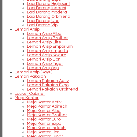
Laci Dorong Highpoint
Laci Dorong Indachi
Laci Dorong Modera
Laci Dorong Orbitrend
Laci Dorong Uno
Laci Dorong Vip
Lemari Arsip
Lemari Arsip Alba
Lemari Arsip Brother
Lemari Arsip Elite
Lemari Arsip Emporium
Lemari Arsip Importa
Lemari Arsip Kozure
Lemari Arsip Lion
Lemari Arsip Tiger
Lemari Arsip Vip
Lemari Arsip (Kayu)
Lemari Pakaian
Lemari Pakaian Activ
Lemari Pakaian Expo
Lemari Pakaian Orbitrend
Locker Cabinet
Meja Kantor
Meja Kantor Activ
Meja Kantor Aditech
Meja Kantor Alba
Meja Kantor Brother
Meja Kantor Euro
Meja Kantor Expo
Meja Kantor Indachi
Meja Kantor Lion
Meja Kantor Lunar