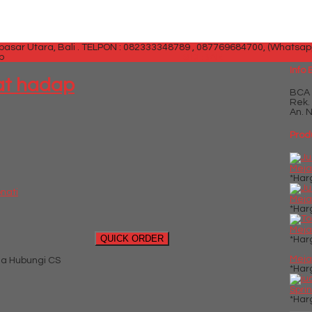
sar Utara, Bali .
TELPON : 082333348789 , 087769684700, (Whatsap
p
SIDEBAR
Info
eat hadap
BCA
Rek.
An. 
Prod
Meja
*Har
onati
Meja 
*Har
Meja
QUICK ORDER
*Har
Meja
a Hubungi CS
*Har
Sprin
*Har