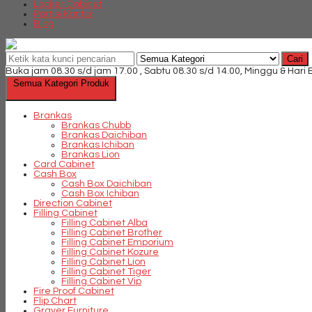
Locker Cabinet
Partisi Kantor
Blog
Cari
Buka jam 08.30 s/d jam 17.00 , Sabtu 08.30 s/d 14.00, Minggu & Hari
Semua Kategori Produk
Brankas
Brankas Chubb
Brankas Daichiban
Brankas Ichiban
Brankas Lion
Card Cabinet
Cash Box
Cash Box Daichiban
Cash Box Ichiban
Direction Cabinet
Filling Cabinet
Filling Cabinet Alba
Filling Cabinet Brother
Filling Cabinet Emporium
Filling Cabinet Kozure
Filling Cabinet Lion
Filling Cabinet Tiger
Filling Cabinet Vip
Fire Proof Cabinet
Flip Chart
Graver Furniture