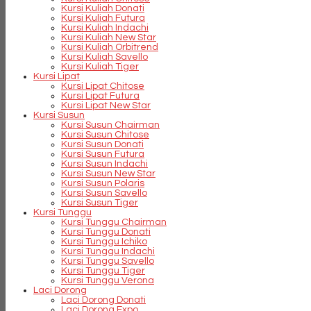
Kursi Kuliah Donati
Kursi Kuliah Futura
Kursi Kuliah Indachi
Kursi Kuliah New Star
Kursi Kuliah Orbitrend
Kursi Kuliah Savello
Kursi Kuliah Tiger
Kursi Lipat
Kursi Lipat Chitose
Kursi Lipat Futura
Kursi Lipat New Star
Kursi Susun
Kursi Susun Chairman
Kursi Susun Chitose
Kursi Susun Donati
Kursi Susun Futura
Kursi Susun Indachi
Kursi Susun New Star
Kursi Susun Polaris
Kursi Susun Savello
Kursi Susun Tiger
Kursi Tunggu
Kursi Tunggu Chairman
Kursi Tunggu Donati
Kursi Tunggu Ichiko
Kursi Tunggu Indachi
Kursi Tunggu Savello
Kursi Tunggu Tiger
Kursi Tunggu Verona
Laci Dorong
Laci Dorong Donati
Laci Dorong Expo