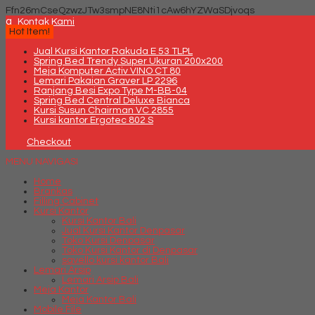
Ffn26mCseQzwzJTw3smpNE8Nti1cAw6hYZWaSDjvoqs
q
Kontak Kami
Hot Item!
Jual Kursi Kantor Rakuda E 53 TLPL
Spring Bed Trendy Super Ukuran 200x200
Meja Komputer Activ VINO CT 80
Lemari Pakaian Graver LP 2296
Ranjang Besi Expo Type M-BB-04
Spring Bed Central Deluxe Bianca
Kursi Susun Chairman VC 2855
Kursi kantor Ergotec 802 S
Checkout
MENU NAVIGASI
Home
Brankas
Filling Cabinet
Kursi Kantor
Kursi Kantor Bali
Jual Kursi Kantor Denpasar
Toko Kursi Denpasar
Toko Kursi Kantor di Denpasar
savello kursi kantor Bali
Lemari Arsip
Lemari Arsip Bali
Meja Kantor
Meja Kantor Bali
Mobile File