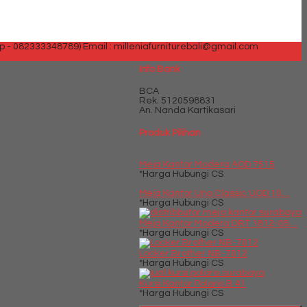
p - 082333348789)
Email : milleniafurniturebali@gmail.com
Info Bank
BCA
Rek.
5120598831
An. Nanda Kartikasari
Produk Pilihan
Meja Kantor Modera AOD 7515
*Harga Hubungi CS
Meja Kantor Uno Classic UOD 10....
*Harga Hubungi CS
Meja Kantor Modera DRT 1812-05....
*Harga Hubungi CS
Locker Brother NB-7012
*Harga Hubungi CS
Kursi Kantor Polaris B 41
*Harga Hubungi CS