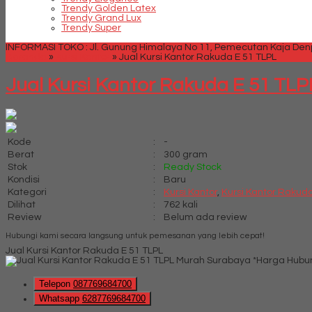
Trendy Golden Latex
Trendy Grand Lux
Trendy Super
INFORMASI TOKO : Jl. Gunung Himalaya No 11, Pemecutan Kaja Denpa
Beranda
»
Kursi Kantor
»
Jual Kursi Kantor Rakuda E 51 TLPL
Jual Kursi Kantor Rakuda E 51 TLP
Kode
:
-
Berat
:
300 gram
Stok
:
Ready Stock
Kondisi
:
Baru
Kategori
:
Kursi Kantor
,
Kursi Kantor Rakud
Dilihat
:
762 kali
Review
:
Belum ada review
Hubungi kami secara langsung untuk pemesanan yang lebih cepat!
Jual Kursi Kantor Rakuda E 51 TLPL
*Harga Hubu
Telepon
087769684700
Whatsapp
6287769684700