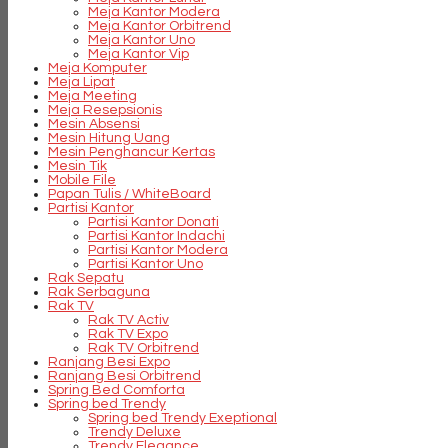
Meja Kantor Modera
Meja Kantor Orbitrend
Meja Kantor Uno
Meja Kantor Vip
Meja Komputer
Meja Lipat
Meja Meeting
Meja Resepsionis
Mesin Absensi
Mesin Hitung Uang
Mesin Penghancur Kertas
Mesin Tik
Mobile File
Papan Tulis / WhiteBoard
Partisi Kantor
Partisi Kantor Donati
Partisi Kantor Indachi
Partisi Kantor Modera
Partisi Kantor Uno
Rak Sepatu
Rak Serbaguna
Rak TV
Rak TV Activ
Rak TV Expo
Rak TV Orbitrend
Ranjang Besi Expo
Ranjang Besi Orbitrend
Spring Bed Comforta
Spring bed Trendy
Spring bed Trendy Exeptional
Trendy Deluxe
Trendy Elegance