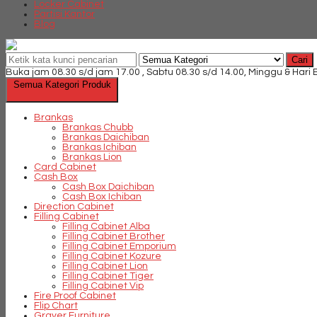
Locker Cabinet
Partisi Kantor
Blog
Cari
Buka jam 08.30 s/d jam 17.00 , Sabtu 08.30 s/d 14.00, Minggu & Hari
Semua Kategori Produk
Brankas
Brankas Chubb
Brankas Daichiban
Brankas Ichiban
Brankas Lion
Card Cabinet
Cash Box
Cash Box Daichiban
Cash Box Ichiban
Direction Cabinet
Filling Cabinet
Filling Cabinet Alba
Filling Cabinet Brother
Filling Cabinet Emporium
Filling Cabinet Kozure
Filling Cabinet Lion
Filling Cabinet Tiger
Filling Cabinet Vip
Fire Proof Cabinet
Flip Chart
Graver Furniture