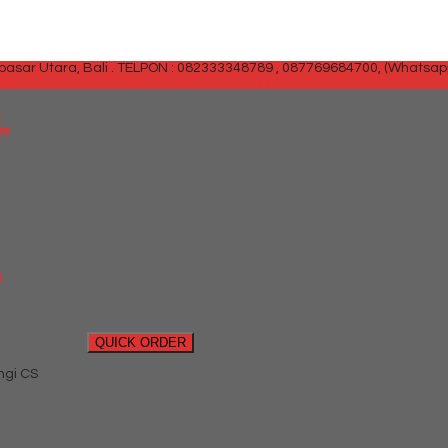
sar Utara, Bali .
TELPON : 082333348789 , 087769684700, (Whatsap
SIDEBAR
L
a
QUICK ORDER
ngi CS