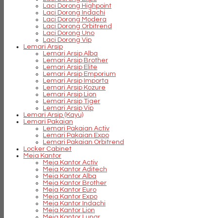
Laci Dorong Highpoint
Laci Dorong Indachi
Laci Dorong Modera
Laci Dorong Orbitrend
Laci Dorong Uno
Laci Dorong Vip
Lemari Arsip
Lemari Arsip Alba
Lemari Arsip Brother
Lemari Arsip Elite
Lemari Arsip Emporium
Lemari Arsip Importa
Lemari Arsip Kozure
Lemari Arsip Lion
Lemari Arsip Tiger
Lemari Arsip Vip
Lemari Arsip (Kayu)
Lemari Pakaian
Lemari Pakaian Activ
Lemari Pakaian Expo
Lemari Pakaian Orbitrend
Locker Cabinet
Meja Kantor
Meja Kantor Activ
Meja Kantor Aditech
Meja Kantor Alba
Meja Kantor Brother
Meja Kantor Euro
Meja Kantor Expo
Meja Kantor Indachi
Meja Kantor Lion
Meja Kantor Lunar