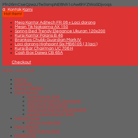
Ffn26mCseQzwzJTw3smpNE8Nti1cAw6hYZWaSDjvoqs
q
Kontak Kami
Hot Item!
Meja Kantor Aditech FR 08 + Laci dorong
Mesin Tik Nakajima AX 150
Spring Bed Trendy Elegance Ukuran 120x200
Kursi Kantor Polaris B 46
Brankas Chubb Guardian Mark IV
Laci dorong Highpoint Six MB6105 ( 3 laci )
Kursi Bar Chairman UC 706 H
Cash Box Daiwa CB 65A
Checkout
MENU NAVIGASI
Home
Brankas
Filling Cabinet
Kursi Kantor
Kursi Kantor Bali
Jual Kursi Kantor Denpasar
Toko Kursi Denpasar
Toko Kursi Kantor di Denpasar
savello kursi kantor Bali
Lemari Arsip
Lemari Arsip Bali
Meja Kantor
Meja Kantor Bali
Mobile File