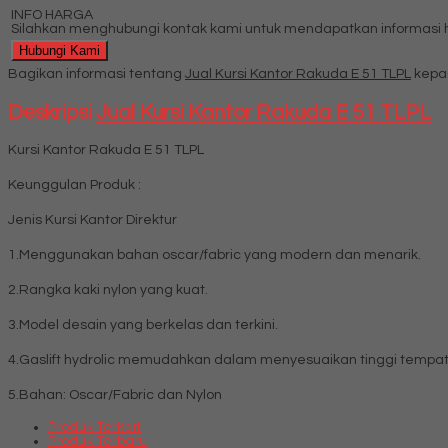
INFO HARGA
Silahkan menghubungi kontak kami untuk mendapatkan informasi ha
Hubungi Kami
Bagikan informasi tentang
Jual Kursi Kantor Rakuda E 51 TLPL
kepa
Deskripsi
Jual Kursi Kantor Rakuda E 51 TLPL
Kursi Kantor Rakuda E 51 TLPL
Keunggulan Produk :
Jenis Kursi Kantor Direktur
1.Menggunakan bahan oscar/fabric yang modern dan menarik.
2.Rangka kaki nylon yang kuat.
3.Model desain yang berkelas dan terkini.
4.Gaslift hydrolic memudahkan dalam menyesuaikan tinggi tempat
5.Bahan: Oscar/Fabric dan Nylon
Produk Terkait
Produk Terbaru