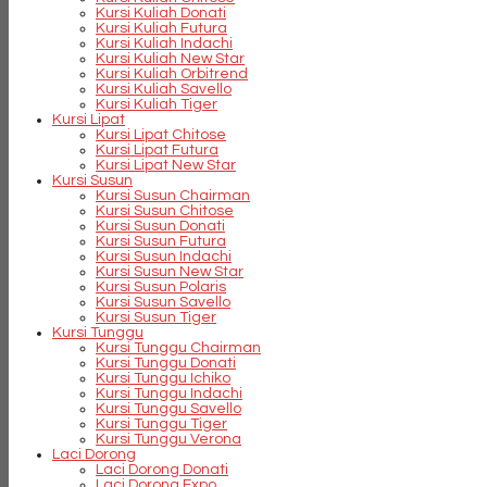
Kursi Kuliah Donati
Kursi Kuliah Futura
Kursi Kuliah Indachi
Kursi Kuliah New Star
Kursi Kuliah Orbitrend
Kursi Kuliah Savello
Kursi Kuliah Tiger
Kursi Lipat
Kursi Lipat Chitose
Kursi Lipat Futura
Kursi Lipat New Star
Kursi Susun
Kursi Susun Chairman
Kursi Susun Chitose
Kursi Susun Donati
Kursi Susun Futura
Kursi Susun Indachi
Kursi Susun New Star
Kursi Susun Polaris
Kursi Susun Savello
Kursi Susun Tiger
Kursi Tunggu
Kursi Tunggu Chairman
Kursi Tunggu Donati
Kursi Tunggu Ichiko
Kursi Tunggu Indachi
Kursi Tunggu Savello
Kursi Tunggu Tiger
Kursi Tunggu Verona
Laci Dorong
Laci Dorong Donati
Laci Dorong Expo