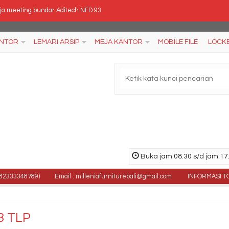
ja meeting bundar Aditech NFD 93
ker Alba LC – 502
ANTOR
LEMARI ARSIP
MEJA KANTOR
MOBILE FILE
LOCK
rsi Kantor Stramm Type Parma III GAR Synch TX2
k Serbaguna Expo MP-4532
mari Arsip EXPO MP R13
al Kursi Kantor Rakuda KP 325 DW
si Lipat Chitose CAL
Buka jam 08.30 s/d jam 17.
si Kantor Polaris B 37
3348789)
Email : milleniafurniturebali@gmail.com
INFORMASI TOKO : J
3 TLP