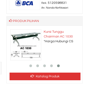
5120598831
Rek.
An. Nanda Kartikasari
PRODUK PILIHAN
Kursi Tunggu
Chairman AC 1030
CS
*Harga Hubungi CS
Katalog Produk