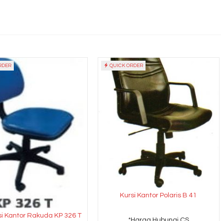
RDER
QUICK ORDER
Kursi Kantor Polaris B 41
si Kantor Rakuda KP 326 T
*Harga Hubungi CS