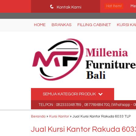
Ffn26mCseQzwzJTw3smpNE8Nti1cAw6hYZWaSDjvoqs
q
Hot Item!
Me
Kontak Kami
Loc
HOME
BRANKAS
FILLING CABINET
KURSI K
Ku
Ra
Le
Ju
Kur
SEMUA KATEGORI PRODUK
Kur
ara, Bali .
TELPON : 082333348789 , 087769684700, (Whatsapp - 08233
Beranda
»
Kursi Kantor
»
Jual Kursi Kantor Rakuda 6033 TLP
Jual Kursi Kantor Rakuda 603