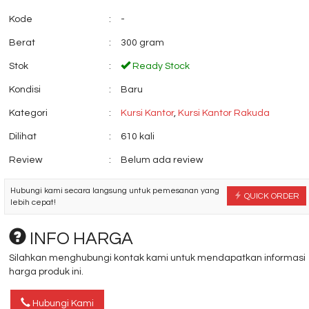
Kode
:
-
Berat
:
300 gram
Stok
:
Ready Stock
Kondisi
:
Baru
Filling Cabinet Brother
Partisi kantor Uno
BX-104....
Premium 1
Kategori
:
Kursi Kantor
,
Kursi Kantor Rakuda
*Harga Hubungi CS
*Harga Hubungi 
Dilihat
:
610 kali
Review
:
Belum ada review
Hubungi kami secara langsung untuk pemesanan yang
QUICK ORDER
lebih cepat!
INFO HARGA
Silahkan menghubungi kontak kami untuk mendapatkan informasi
harga produk ini.
Hubungi Kami