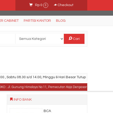
Rp 0
Checkout
0
ER CABINET
PARTISI KANTOR
BLOG
Cari
00 , Sabtu 08.30 s/d 14.00, Minggu & Hari Besar Tutup
l. Gunung Himalaya No 11, Pemecutan Kaja Denpasar Utara, Bali .
TELPON
INFO BANK
BCA