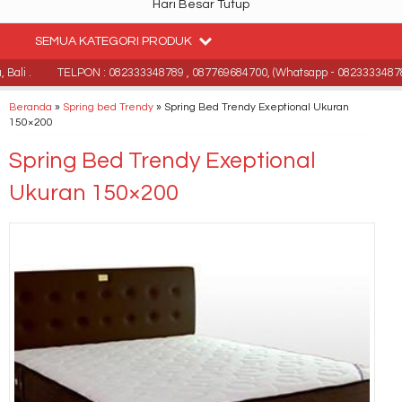
Hari Besar Tutup
SEMUA KATEGORI PRODUK
li .
TELPON : 082333348789 , 087769684700, (Whatsapp - 082333348789
Beranda
»
Spring bed Trendy
»
Spring Bed Trendy Exeptional Ukuran
150×200
Spring Bed Trendy Exeptional
Ukuran 150×200