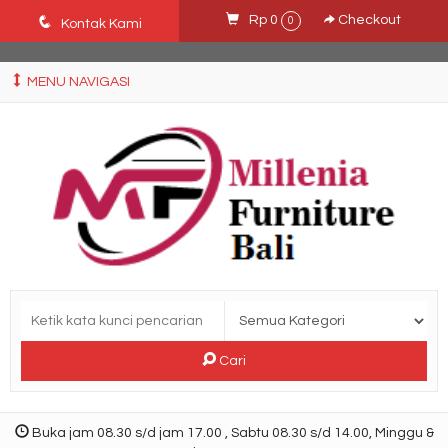
Ffn26mCseQzwzJTw3smpNE8Nti1cAw6hYZWaSDjvoqs
q
Rp 0
Checkout
0
Kontak Kami
MENU NAVIGASI
Cari
Buka jam 08.30 s/d jam 17.00 , Sabtu 08.30 s/d 14.00, Minggu &