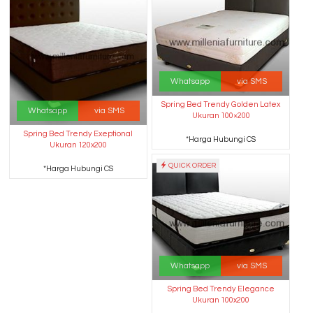
Whatsapp
via SMS
Spring Bed Trendy Golden Latex
Whatsapp
via SMS
Ukuran 100×200
Spring Bed Trendy Exeptional
*Harga Hubungi CS
Ukuran 120x200
QUICK ORDER
*Harga Hubungi CS
Whatsapp
via SMS
Spring Bed Trendy Elegance
Ukuran 100x200