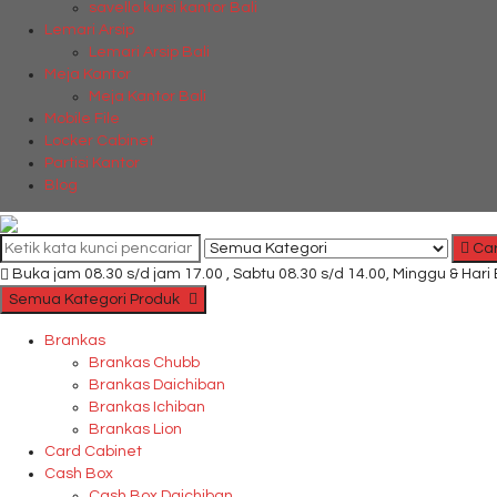
savello kursi kantor Bali
Lemari Arsip
Lemari Arsip Bali
Meja Kantor
Meja Kantor Bali
Mobile File
Locker Cabinet
Partisi Kantor
Blog
Car
Buka jam 08.30 s/d jam 17.00 , Sabtu 08.30 s/d 14.00, Minggu & Hari
Semua Kategori Produk
Brankas
Brankas Chubb
Brankas Daichiban
Brankas Ichiban
Brankas Lion
Card Cabinet
Cash Box
Cash Box Daichiban