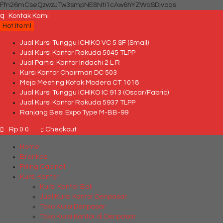
Ffn26mCseQzwzJTw3smpNE8Nti1cAw6hYZWaSDjvoqs
q
Kontak Kami
Hot Item!
Jual Kursi Tunggu ICHIKO VC 5 SF (Small)
Jual Kursi Kantor Rakuda 5045 TLPP
Jual Partisi Kantor Indachi 2 L R
Kursi Kantor Chairman DC 503
Meja Meeting Kotak Modera CT 1018
Jual Kursi Tunggu ICHIKO IC 913 (Oscar/Fabric)
Jual Kursi Kantor Rakuda 5937 TLPP
Ranjang Besi Expo Type M-BB-99
Rp 0
0
Checkout
Home
Brankas
Filling Cabinet
Kursi Kantor
Kursi Kantor Bali
Jual Kursi Kantor Denpasar
Toko Kursi Denpasar
Toko Kursi Kantor di Denpasar