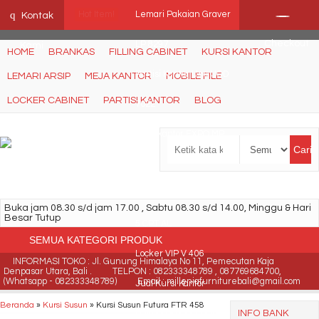
Ffn26mCseQzwzJTw3smpNE8Nti1cAw6hYZWaSDjvoqs
q
Hot Item!
Lemari Pakaian Graver
Kontak
Checkout
LP 8297
Kami
HOME
BRANKAS
FILLING CABINET
KURSI KANTOR
Partisi Kantor Uno UOD
LEMARI ARSIP
MEJA KANTOR
MOBILE FILE
LOCKER CABINET
PARTISI KANTOR
BLOG
7022
Meja kantor EXPO MP
Cari
140
Kursi Kantor Carrera M
Buka jam 08.30 s/d jam 17.00 , Sabtu 08.30 s/d 14.00, Minggu & Hari
Besar Tutup
5 CPT AL
SEMUA KATEGORI PRODUK
Locker VIP V 406
INFORMASI TOKO : Jl. Gunung Himalaya No 11, Pemecutan Kaja
Denpasar Utara, Bali .
TELPON : 082333348789 , 087769684700,
(Whatsapp - 082333348789)
Email : milleniafurniturebali@gmail.com
Jual Kursi Kantor
Beranda
»
Kursi Susun
»
Kursi Susun Futura FTR 458
INFO BANK
Rakuda KP 335 DW