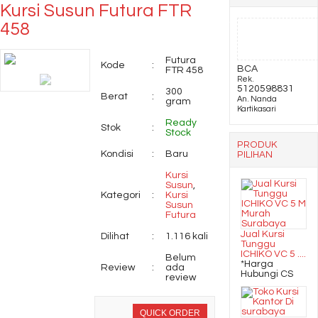
Kursi Susun Futura FTR
458
Lemari Pakaian Graver
LP 2296
Futura
Kode
:
BCA
FTR 458
Rek.
Jual Partisi kantor
5120598831
300
Berat
:
An. Nanda
gram
Kartikasari
Donati DWS 5 Seat Y
Ready
Stok
:
Stock
PRODUK
Kondisi
:
Baru
PILIHAN
Kursi
Susun
,
Kategori
:
Kursi
Susun
Futura
Jual Kursi
Dilihat
:
1.116 kali
Tunggu
ICHIKO VC 5 ....
Belum
*Harga
Review
:
ada
Hubungi CS
review
QUICK ORDER