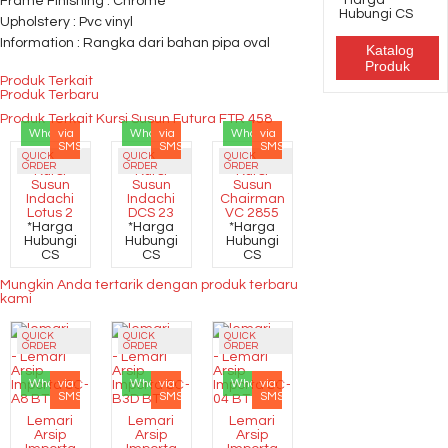
*Harga
Frame Finishing : Chrome
Hubungi CS
Upholstery : Pvc vinyl
Information : Rangka dari bahan pipa oval
Katalog
Produk
Produk Terkait
Produk Terbaru
Produk Terkait Kursi Susun Futura FTR 458
Whatsapp
via
Whatsapp
via
Whatsapp
via
SMS
SMS
SMS
QUICK
QUICK
QUICK
ORDER
ORDER
ORDER
Kursi
Kursi
Kursi
Susun
Susun
Susun
Indachi
Indachi
Chairman
Lotus 2
DCS 23
VC 2855
*Harga
*Harga
*Harga
Hubungi
Hubungi
Hubungi
CS
CS
CS
Mungkin Anda tertarik dengan produk terbaru
kami
QUICK
QUICK
QUICK
ORDER
ORDER
ORDER
Whatsapp
via
Whatsapp
via
Whatsapp
via
SMS
SMS
SMS
Lemari
Lemari
Lemari
Arsip
Arsip
Arsip