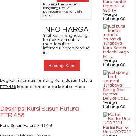
Kursi kantor
Hubungi kami secara
Ergotec LX
langsung untuk
958 TR
pemesanan yang lebih
*Harga
cepat!
Hubungi CS
INFO HARGA
Silahkan menghubungi
kontak kami untuk
mendapatkan
Kursi Kantor
informasi harga produk
Indachi Vego
ini.
IV -....
*Harga
Hubungi CS
Hubungi Kami
Bagikan informasi tentang
Kursi Susun Futura
FTR 458
kepada teman atau kerabat Anda.
Spring Bed
Central
Deluxe Cali....
*Harga
Hubungi CS
Deskripsi
Kursi Susun Futura
FTR 458
Kursi Susun Futura FTR 458
Partisi Kantor
Uno UOD 7011