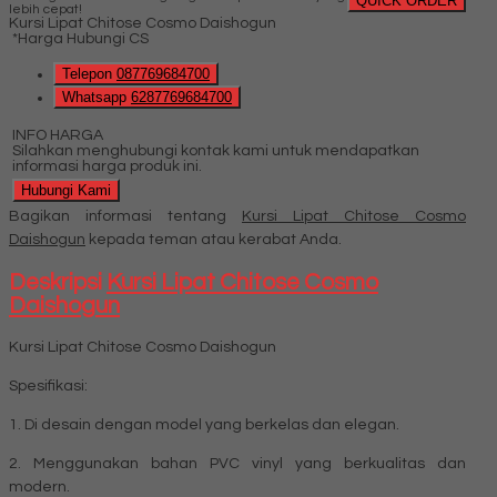
QUICK ORDER
lebih cepat!
Kursi Lipat Chitose Cosmo Daishogun
*Harga Hubungi CS
Telepon
087769684700
Whatsapp
6287769684700
INFO HARGA
Silahkan menghubungi kontak kami untuk mendapatkan
informasi harga produk ini.
Hubungi Kami
Bagikan informasi tentang
Kursi Lipat Chitose Cosmo
Daishogun
kepada teman atau kerabat Anda.
Deskripsi
Kursi Lipat Chitose Cosmo
Daishogun
Kursi Lipat Chitose Cosmo Daishogun
Spesifikasi:
1. Di desain dengan model yang berkelas dan elegan.
2. Menggunakan bahan PVC vinyl yang berkualitas dan
modern.