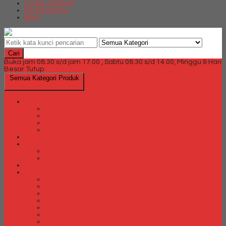
Locker Cabinet
Partisi Kantor
Blog
Cari
Buka jam 08.30 s/d jam 17.00 , Sabtu 08.30 s/d 14.00, Minggu & Hari
Besar Tutup
Semua Kategori Produk
Brankas
Brankas Chubb
Brankas Daichiban
Brankas Ichiban
Brankas Lion
Card Cabinet
Cash Box
Cash Box Daichiban
Cash Box Ichiban
Direction Cabinet
Filling Cabinet
Filling Cabinet Alba
Filling Cabinet Brother
Filling Cabinet Emporium
Filling Cabinet Kozure
Filling Cabinet Lion
Filling Cabinet Tiger
Filling Cabinet Vip