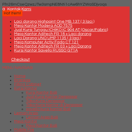
Ffn26mCseQzwzJTw3smpNE8Nti1cAw6hYZWaSDjvoqs
q
Kontak Kami
Hot Item!
Laci dorong Highpoint One MB 137 ( 3 laci )
Meja Kantor Modera AOD 7575
Jual Kursi Tunggu ICHIKO IC 904 AT (Oscar/Fabric)
Meja Kantor Aditech FR 18 + Laci dorong
Laci Dorong UNO UMP 1135 ( 3 laci )
Meja Komputer Activ Fado CT 121
Meja Kantor Aditech FR 03 + Laci Dorong
Kursi Kantor Savello RUSSO GT1A
Checkout
MENU NAVIGASI
Home
Brankas
Filling Cabinet
Kursi Kantor
Kursi Kantor Bali
Jual Kursi Kantor Denpasar
Toko Kursi Denpasar
Toko Kursi Kantor di Denpasar
savello kursi kantor Bali
Lemari Arsip
Lemari Arsip Bali
Meja Kantor
Meja Kantor Bali
Mobile File