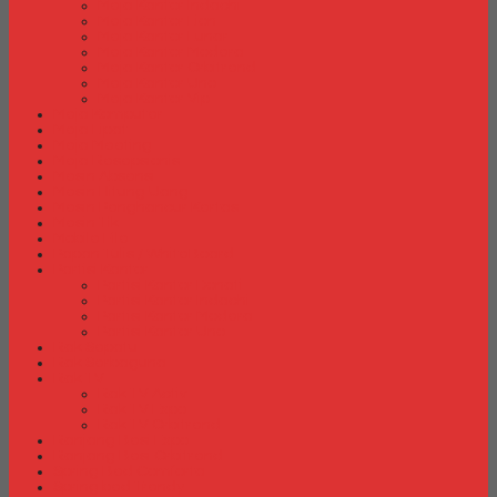
Meja Kantor Indachi
Meja Kantor Lion
Meja Kantor Lunar
Meja Kantor Modera
Meja Kantor Orbitrend
Meja Kantor Uno
Meja Kantor Vip
Meja Komputer
Meja Lipat
Meja Meeting
Meja Resepsionis
Mesin Absensi
Mesin Hitung Uang
Mesin Penghancur Kertas
Mesin Tik
Mobile File
Papan Tulis / WhiteBoard
Partisi Kantor
Partisi Kantor Donati
Partisi Kantor Indachi
Partisi Kantor Modera
Partisi Kantor Uno
Rak Sepatu
Rak Serbaguna
Rak TV
Rak TV Activ
Rak TV Expo
Rak TV Orbitrend
Ranjang Besi Expo
Ranjang Besi Orbitrend
Spring Bed Comforta
Spring bed Trendy