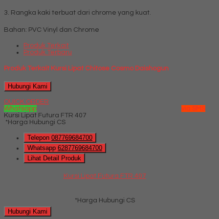
3. Rangka kaki terbuat dari chrome yang kuat.
Bahan: PVC Vinyl dan Chrome
Produk Terkait
Produk Terbaru
Produk Terkait Kursi Lipat Chitose Cosmo Daishogun
Hubungi Kami
QUICK ORDER
Whatsapp
via SMS
Kursi Lipat Futura FTR 407
*Harga Hubungi CS
Telepon
087769684700
Whatsapp
6287769684700
Lihat Detail Produk
Kursi Lipat Futura FTR 407
*Harga Hubungi CS
Hubungi Kami