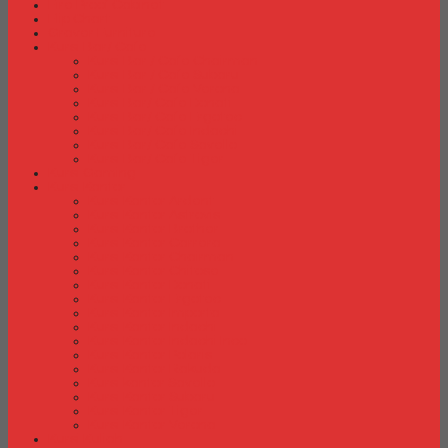
Fire Proof Cabinet
Flip Chart
Graver Furniture
Kursi Bar/ Cafe
Kursi Bar / Cafe Chairman
Kursi Bar / Cafe Subaru
Kursi Bar / Cafe Verona
Kursi Bar/ Cafe Donati
Kursi Bar/ Cafe Ergotec
Kursi Bar/ Cafe Indachi
Kursi Bar/ Cafe Savello
Kursi Bar/ Cafe Tiger
Kursi Gaming
Kursi Kantor
Kursi Kantor Ardent
Kursi Kantor Astrovis
Kursi Kantor Brother
Kursi Kantor Carrera
Kursi Kantor Chairman
Kursi Kantor Chitose
Kursi Kantor Donati
Kursi Kantor Ergotec
Kursi Kantor Importa
Kursi Kantor Indachi
Kursi Kantor Indachi Inco
Kursi Kantor Polaris
Kursi Kantor Rakuda
Kursi kantor Savello
Kursi Kantor Subaru
Kursi Kantor Tiger
Kursi Kantor Verona
Kursi Kuliah