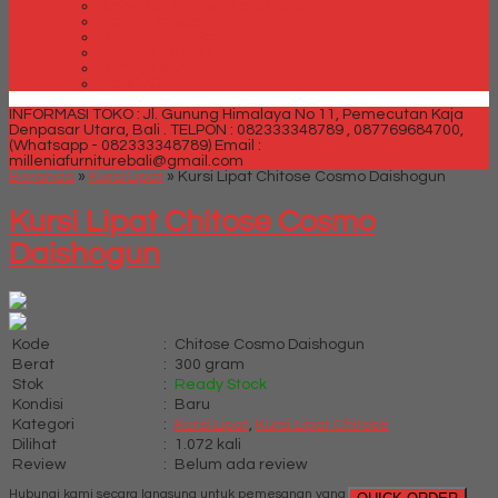
Spring bed Trendy Exeptional
Trendy Deluxe
Trendy Elegance
Trendy Golden Latex
Trendy Grand Lux
Trendy Super
INFORMASI TOKO : Jl. Gunung Himalaya No 11, Pemecutan Kaja
Denpasar Utara, Bali .
TELPON : 082333348789 , 087769684700,
(Whatsapp - 082333348789)
Email :
milleniafurniturebali@gmail.com
Beranda
»
Kursi Lipat
»
Kursi Lipat Chitose Cosmo Daishogun
Kursi Lipat Chitose Cosmo
Daishogun
Kode
:
Chitose Cosmo Daishogun
Berat
:
300 gram
Stok
:
Ready Stock
Kondisi
:
Baru
Kategori
:
Kursi Lipat
,
Kursi Lipat Chitose
Dilihat
:
1.072 kali
Review
:
Belum ada review
Hubungi kami secara langsung untuk pemesanan yang