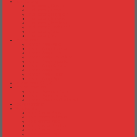
Laci Dorong
Laci Dorong Donati
Laci Dorong Expo
Laci Dorong Highpoint
Laci Dorong Indachi
Laci Dorong Modera
Laci Dorong Orbitrend
Laci Dorong Uno
Laci Dorong Vip
Lemari Arsip
Lemari Arsip Alba
Lemari Arsip Brother
Lemari Arsip Elite
Lemari Arsip Emporium
Lemari Arsip Importa
Lemari Arsip Kozure
Lemari Arsip Lion
Lemari Arsip Tiger
Lemari Arsip Vip
Lemari Arsip (Kayu)
Lemari Pakaian
Lemari Pakaian Activ
Lemari Pakaian Expo
Lemari Pakaian Orbitrend
Locker Cabinet
Meja Kantor
Meja Kantor Activ
Meja Kantor Aditech
Meja Kantor Alba
Meja Kantor Brother
Meja Kantor Euro
Meja Kantor Expo