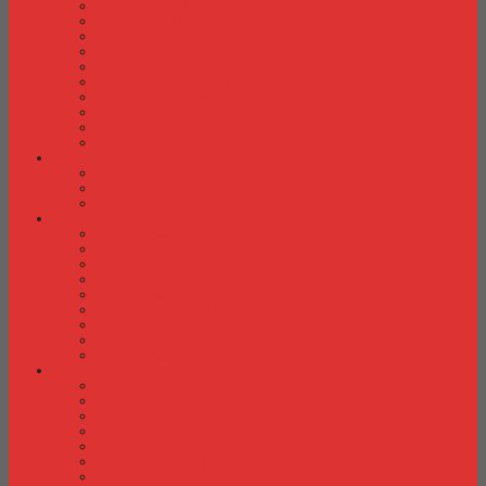
Kursi Kuliah Brother
Kursi Kuliah Chairman
Kursi Kuliah Chitose
Kursi Kuliah Donati
Kursi Kuliah Futura
Kursi Kuliah Indachi
Kursi Kuliah New Star
Kursi Kuliah Orbitrend
Kursi Kuliah Savello
Kursi Kuliah Tiger
Kursi Lipat
Kursi Lipat Chitose
Kursi Lipat Futura
Kursi Lipat New Star
Kursi Susun
Kursi Susun Chairman
Kursi Susun Chitose
Kursi Susun Donati
Kursi Susun Futura
Kursi Susun Indachi
Kursi Susun New Star
Kursi Susun Polaris
Kursi Susun Savello
Kursi Susun Tiger
Kursi Tunggu
Kursi Tunggu Chairman
Kursi Tunggu Donati
Kursi Tunggu Ichiko
Kursi Tunggu Indachi
Kursi Tunggu Savello
Kursi Tunggu Tiger
Kursi Tunggu Verona