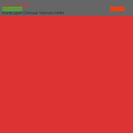
QUICK ORDER
Whatsapp
via SMS
Kursi Lipat Chitose Yamato HNN
*Harga Hubungi CS
Telepon
087769684700
Whatsapp
6287769684700
Lihat Detail Produk
Kursi Lipat Chitose Yamato HNN
*Harga Hubungi CS
Hubungi Kami
QUICK ORDER
Whatsapp
via SMS
Kursi Lipat Futura FTR AG
*Harga Hubungi CS
Telepon
087769684700
Whatsapp
6287769684700
Lihat Detail Produk
Kursi Lipat Futura FTR AG