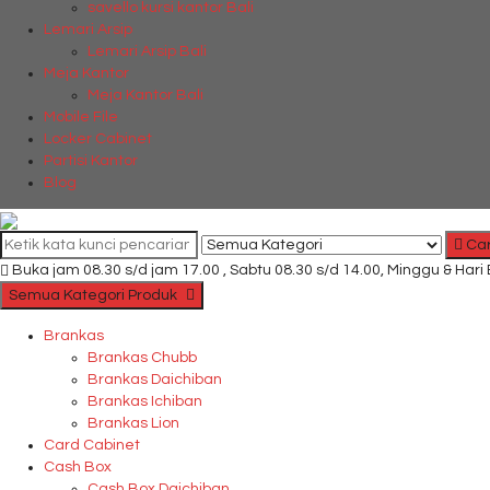
savello kursi kantor Bali
Lemari Arsip
Lemari Arsip Bali
Meja Kantor
Meja Kantor Bali
Mobile File
Locker Cabinet
Partisi Kantor
Blog
Car
Buka jam 08.30 s/d jam 17.00 , Sabtu 08.30 s/d 14.00, Minggu & Hari
Semua Kategori Produk
Brankas
Brankas Chubb
Brankas Daichiban
Brankas Ichiban
Brankas Lion
Card Cabinet
Cash Box
Cash Box Daichiban