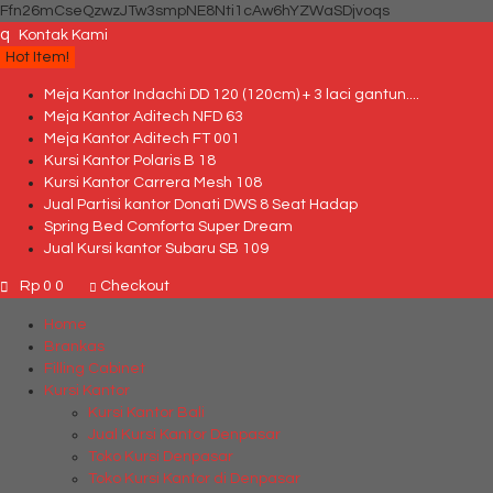
Ffn26mCseQzwzJTw3smpNE8Nti1cAw6hYZWaSDjvoqs
q
Kontak Kami
Hot Item!
Meja Kantor Indachi DD 120 (120cm) + 3 laci gantun....
Meja Kantor Aditech NFD 63
Meja Kantor Aditech FT 001
Kursi Kantor Polaris B 18
Kursi Kantor Carrera Mesh 108
Jual Partisi kantor Donati DWS 8 Seat Hadap
Spring Bed Comforta Super Dream
Jual Kursi kantor Subaru SB 109
Rp 0
0
Checkout
Home
Brankas
Filling Cabinet
Kursi Kantor
Kursi Kantor Bali
Jual Kursi Kantor Denpasar
Toko Kursi Denpasar
Toko Kursi Kantor di Denpasar