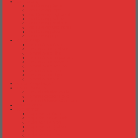
Laci Dorong
Laci Dorong Donati
Laci Dorong Expo
Laci Dorong Highpoint
Laci Dorong Indachi
Laci Dorong Modera
Laci Dorong Orbitrend
Laci Dorong Uno
Laci Dorong Vip
Lemari Arsip
Lemari Arsip Alba
Lemari Arsip Brother
Lemari Arsip Elite
Lemari Arsip Emporium
Lemari Arsip Importa
Lemari Arsip Kozure
Lemari Arsip Lion
Lemari Arsip Tiger
Lemari Arsip Vip
Lemari Arsip (Kayu)
Lemari Pakaian
Lemari Pakaian Activ
Lemari Pakaian Expo
Lemari Pakaian Orbitrend
Locker Cabinet
Meja Kantor
Meja Kantor Activ
Meja Kantor Aditech
Meja Kantor Alba
Meja Kantor Brother
Meja Kantor Euro
Meja Kantor Expo