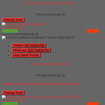
Kursi Kantor Indachi Inco Volcan
*Harga Hubungi CS
Hubungi Kami
QUICK ORDER
Whatsapp
via SMS
Kursi Kantor Polaris B 46
*Harga Hubungi CS
Telepon
087769684700
Whatsapp
6287769684700
Lihat Detail Produk
Kursi Kantor Polaris B 46
*Harga Hubungi CS
Mungkin Anda tertarik dengan produk terbaru kami
Hubungi Kami
QUICK ORDER
Whatsapp
via SMS