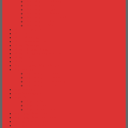
Meja Kantor Indachi
Meja Kantor Lion
Meja Kantor Lunar
Meja Kantor Modera
Meja Kantor Orbitrend
Meja Kantor Uno
Meja Kantor Vip
Meja Komputer
Meja Lipat
Meja Meeting
Meja Resepsionis
Mesin Absensi
Mesin Hitung Uang
Mesin Penghancur Kertas
Mesin Tik
Mobile File
Papan Tulis / WhiteBoard
Partisi Kantor
Partisi Kantor Donati
Partisi Kantor Indachi
Partisi Kantor Modera
Partisi Kantor Uno
Rak Sepatu
Rak Serbaguna
Rak TV
Rak TV Activ
Rak TV Expo
Rak TV Orbitrend
Ranjang Besi Expo
Ranjang Besi Orbitrend
Spring Bed Comforta
Spring bed Trendy