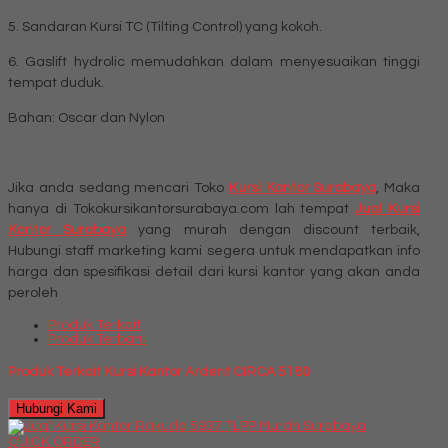
5. Sandaran Kursi TC (Tilting Control) yang kokoh.
6. Gaslift hydrolic memudahkan dalam menyesuaikan tinggi
tempat duduk.
Bahan: Oscar dan Nylon
Jika anda sedang mencari Toko
Kursi Kantor Surabaya
, Maka
hanya di Tokokursikantorsurabaya.com lah tempat
Jual Kursi
Kantor Surabaya
yang murah dengan discount terbaik,
Hubungi staff marketing kami segera untuk mendapatkan info
harga dan spesifikasi detail dari kursi kantor yang akan anda
peroleh
Produk Terkait
Produk Terbaru
Produk Terkait Kursi Kantor Ardent CIRCA 5180
Hubungi Kami
QUICK ORDER