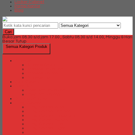
Locker Cabinet
Partisi Kantor
Blog
Cari
Buka jam 08.30 s/d jam 17.00 , Sabtu 08.30 s/d 14.00, Minggu & Hari
Besar Tutup
Semua Kategori Produk
Brankas
Brankas Chubb
Brankas Daichiban
Brankas Ichiban
Brankas Lion
Card Cabinet
Cash Box
Cash Box Daichiban
Cash Box Ichiban
Direction Cabinet
Filling Cabinet
Filling Cabinet Alba
Filling Cabinet Brother
Filling Cabinet Emporium
Filling Cabinet Kozure
Filling Cabinet Lion
Filling Cabinet Tiger
Filling Cabinet Vip