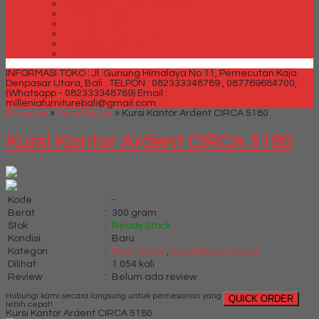
Spring bed Trendy Exeptional
Trendy Deluxe
Trendy Elegance
Trendy Golden Latex
Trendy Grand Lux
Trendy Super
INFORMASI TOKO : Jl. Gunung Himalaya No 11, Pemecutan Kaja
Denpasar Utara, Bali .
TELPON : 082333348789 , 087769684700,
(Whatsapp - 082333348789)
Email :
milleniafurniturebali@gmail.com
Beranda
»
Kursi Kantor
»
Kursi Kantor Ardent CIRCA 5180
Kursi Kantor Ardent CIRCA 5180
Kode
:
-
Berat
:
300 gram
Stok
:
Ready Stock
Kondisi
:
Baru
Kategori
:
Kursi Kantor
,
Kursi Kantor Ardent
Dilihat
:
1.054 kali
Review
:
Belum ada review
Hubungi kami secara langsung untuk pemesanan yang
QUICK ORDER
lebih cepat!
Kursi Kantor Ardent CIRCA 5180