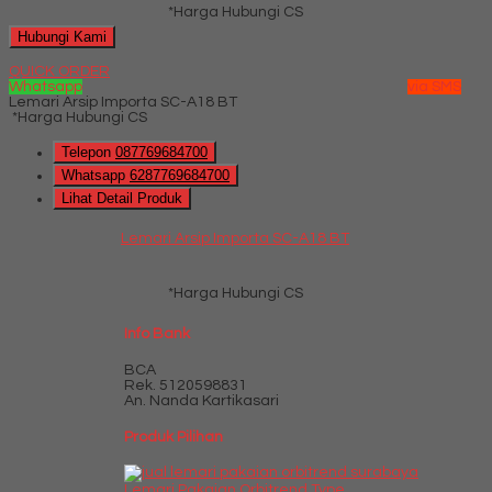
*Harga Hubungi CS
Hubungi Kami
QUICK ORDER
Whatsapp
via SMS
Lemari Arsip Importa SC-A18 BT
*Harga Hubungi CS
Telepon
087769684700
Whatsapp
6287769684700
Lihat Detail Produk
Lemari Arsip Importa SC-A18 BT
*Harga Hubungi CS
Info Bank
BCA
Rek.
5120598831
An. Nanda Kartikasari
Produk Pilihan
Lemari Pakaian Orbitrend Type ....