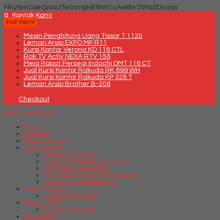
Ffn26mCseQzwzJTw3smpNE8Nti1cAw6hYZWaSDjvoqs
q
Kontak Kami
Hot Item!
Mesin Penghitung Uang Tissor T 1120
Lemari Arsip EXPO MP R11
Kursi Kantor Verona KD 118 CTL
Rak TV Activ NEXA RTV 156
Meja Rapat Persegi Indachi DMT 116 CT
Jual Kursi Kantor Rakuda RK 899 WH
Jual Kursi Kantor Rakuda KP 326 T
Lemari Arsip Brother B-206
Checkout
MENU NAVIGASI
Home
Brankas
Filling Cabinet
Kursi Kantor
Kursi Kantor Bali
Jual Kursi Kantor Denpasar
Toko Kursi Denpasar
Toko Kursi Kantor di Denpasar
savello kursi kantor Bali
Lemari Arsip
Lemari Arsip Bali
Meja Kantor
Meja Kantor Bali
Mobile File