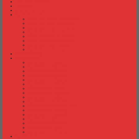
Fire Proof Cabinet
Flip Chart
Graver Furniture
Kursi Bar/ Cafe
Kursi Bar / Cafe Chairman
Kursi Bar / Cafe Subaru
Kursi Bar / Cafe Verona
Kursi Bar/ Cafe Donati
Kursi Bar/ Cafe Ergotec
Kursi Bar/ Cafe Indachi
Kursi Bar/ Cafe Savello
Kursi Bar/ Cafe Tiger
Kursi Gaming
Kursi Kantor
Kursi Kantor Ardent
Kursi Kantor Astrovis
Kursi Kantor Brother
Kursi Kantor Carrera
Kursi Kantor Chairman
Kursi Kantor Chitose
Kursi Kantor Donati
Kursi Kantor Ergotec
Kursi Kantor Importa
Kursi Kantor Indachi
Kursi Kantor Indachi Inco
Kursi Kantor Polaris
Kursi Kantor Rakuda
Kursi kantor Savello
Kursi Kantor Subaru
Kursi Kantor Tiger
Kursi Kantor Verona
Kursi Kuliah