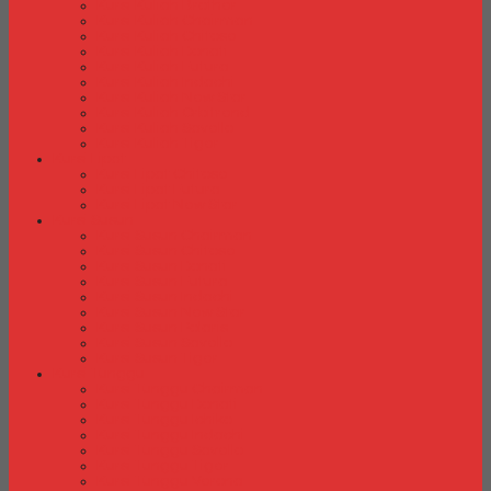
Kursi Kuliah Brother
Kursi Kuliah Chairman
Kursi Kuliah Chitose
Kursi Kuliah Donati
Kursi Kuliah Futura
Kursi Kuliah Indachi
Kursi Kuliah New Star
Kursi Kuliah Orbitrend
Kursi Kuliah Savello
Kursi Kuliah Tiger
Kursi Lipat
Kursi Lipat Chitose
Kursi Lipat Futura
Kursi Lipat New Star
Kursi Susun
Kursi Susun Chairman
Kursi Susun Chitose
Kursi Susun Donati
Kursi Susun Futura
Kursi Susun Indachi
Kursi Susun New Star
Kursi Susun Polaris
Kursi Susun Savello
Kursi Susun Tiger
Kursi Tunggu
Kursi Tunggu Chairman
Kursi Tunggu Donati
Kursi Tunggu Ichiko
Kursi Tunggu Indachi
Kursi Tunggu Savello
Kursi Tunggu Tiger
Kursi Tunggu Verona