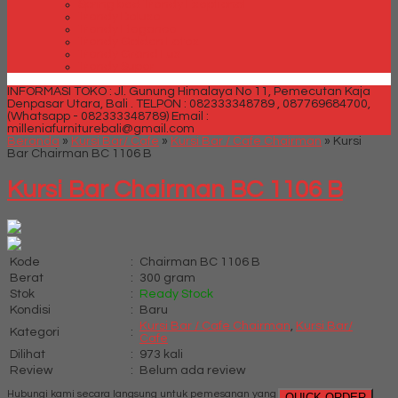
Spring bed Trendy Exeptional
Trendy Deluxe
Trendy Elegance
Trendy Golden Latex
Trendy Grand Lux
Trendy Super
INFORMASI TOKO : Jl. Gunung Himalaya No 11, Pemecutan Kaja
Denpasar Utara, Bali .
TELPON : 082333348789 , 087769684700,
(Whatsapp - 082333348789)
Email :
milleniafurniturebali@gmail.com
Beranda
»
Kursi Bar/ Cafe
»
Kursi Bar / Cafe Chairman
»
Kursi
Bar Chairman BC 1106 B
Kursi Bar Chairman BC 1106 B
Kode
:
Chairman BC 1106 B
Berat
:
300 gram
Stok
:
Ready Stock
Kondisi
:
Baru
Kursi Bar / Cafe Chairman
,
Kursi Bar/
Kategori
:
Cafe
Dilihat
:
973 kali
Review
:
Belum ada review
Hubungi kami secara langsung untuk pemesanan yang
QUICK ORDER