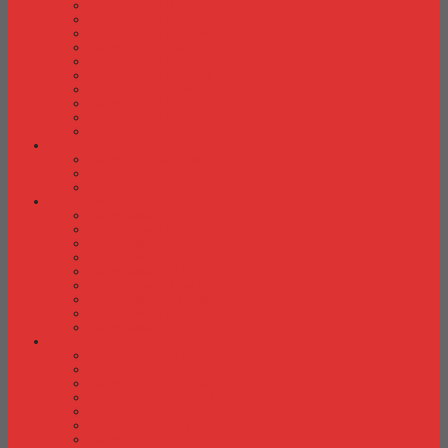
Kursi Kuliah Brother
Kursi Kuliah Chairman
Kursi Kuliah Chitose
Kursi Kuliah Donati
Kursi Kuliah Futura
Kursi Kuliah Indachi
Kursi Kuliah New Star
Kursi Kuliah Orbitrend
Kursi Kuliah Savello
Kursi Kuliah Tiger
Kursi Lipat
Kursi Lipat Chitose
Kursi Lipat Futura
Kursi Lipat New Star
Kursi Susun
Kursi Susun Chairman
Kursi Susun Chitose
Kursi Susun Donati
Kursi Susun Futura
Kursi Susun Indachi
Kursi Susun New Star
Kursi Susun Polaris
Kursi Susun Savello
Kursi Susun Tiger
Kursi Tunggu
Kursi Tunggu Chairman
Kursi Tunggu Donati
Kursi Tunggu Ichiko
Kursi Tunggu Indachi
Kursi Tunggu Savello
Kursi Tunggu Tiger
Kursi Tunggu Verona