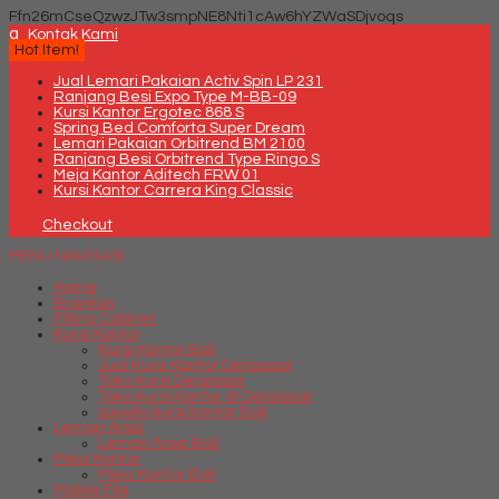
Ffn26mCseQzwzJTw3smpNE8Nti1cAw6hYZWaSDjvoqs
q
Kontak Kami
Hot Item!
Jual Lemari Pakaian Activ Spin LP 231
Ranjang Besi Expo Type M-BB-09
Kursi Kantor Ergotec 868 S
Spring Bed Comforta Super Dream
Lemari Pakaian Orbitrend BM 2100
Ranjang Besi Orbitrend Type Ringo S
Meja Kantor Aditech FRW 01
Kursi Kantor Carrera King Classic
Checkout
MENU NAVIGASI
Home
Brankas
Filling Cabinet
Kursi Kantor
Kursi Kantor Bali
Jual Kursi Kantor Denpasar
Toko Kursi Denpasar
Toko Kursi Kantor di Denpasar
savello kursi kantor Bali
Lemari Arsip
Lemari Arsip Bali
Meja Kantor
Meja Kantor Bali
Mobile File