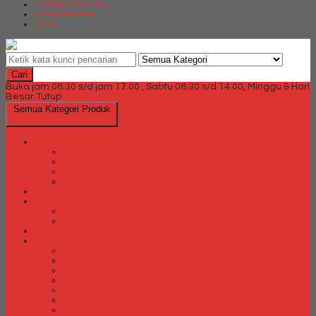
Locker Cabinet
Partisi Kantor
Blog
Cari
Buka jam 08.30 s/d jam 17.00 , Sabtu 08.30 s/d 14.00, Minggu & Hari
Besar Tutup
Semua Kategori Produk
Brankas
Brankas Chubb
Brankas Daichiban
Brankas Ichiban
Brankas Lion
Card Cabinet
Cash Box
Cash Box Daichiban
Cash Box Ichiban
Direction Cabinet
Filling Cabinet
Filling Cabinet Alba
Filling Cabinet Brother
Filling Cabinet Emporium
Filling Cabinet Kozure
Filling Cabinet Lion
Filling Cabinet Tiger
Filling Cabinet Vip