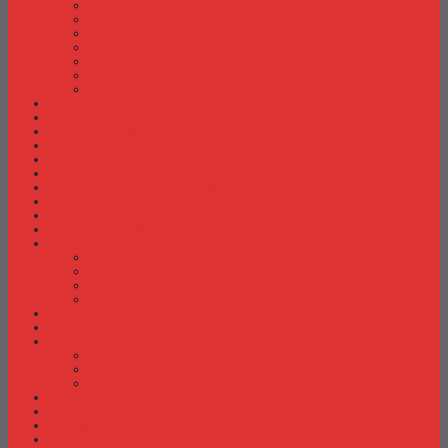
Meja Kantor Indachi
Meja Kantor Lion
Meja Kantor Lunar
Meja Kantor Modera
Meja Kantor Orbitrend
Meja Kantor Uno
Meja Kantor Vip
Meja Komputer
Meja Lipat
Meja Meeting
Meja Resepsionis
Mesin Absensi
Mesin Hitung Uang
Mesin Penghancur Kertas
Mesin Tik
Mobile File
Papan Tulis / WhiteBoard
Partisi Kantor
Partisi Kantor Donati
Partisi Kantor Indachi
Partisi Kantor Modera
Partisi Kantor Uno
Rak Sepatu
Rak Serbaguna
Rak TV
Rak TV Activ
Rak TV Expo
Rak TV Orbitrend
Ranjang Besi Expo
Ranjang Besi Orbitrend
Spring Bed Comforta
Spring bed Trendy