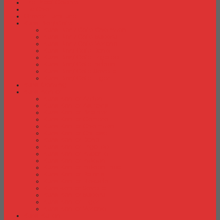
Fire Proof Cabinet
Flip Chart
Graver Furniture
Kursi Bar/ Cafe
Kursi Bar / Cafe Chairman
Kursi Bar / Cafe Subaru
Kursi Bar / Cafe Verona
Kursi Bar/ Cafe Donati
Kursi Bar/ Cafe Ergotec
Kursi Bar/ Cafe Indachi
Kursi Bar/ Cafe Savello
Kursi Bar/ Cafe Tiger
Kursi Gaming
Kursi Kantor
Kursi Kantor Ardent
Kursi Kantor Astrovis
Kursi Kantor Brother
Kursi Kantor Carrera
Kursi Kantor Chairman
Kursi Kantor Chitose
Kursi Kantor Donati
Kursi Kantor Ergotec
Kursi Kantor Importa
Kursi Kantor Indachi
Kursi Kantor Indachi Inco
Kursi Kantor Polaris
Kursi Kantor Rakuda
Kursi kantor Savello
Kursi Kantor Subaru
Kursi Kantor Tiger
Kursi Kantor Verona
Kursi Kuliah