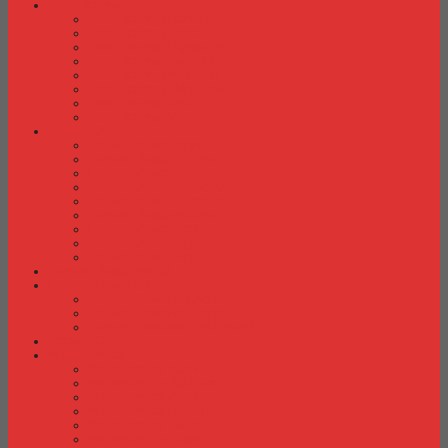
Laci Dorong
Laci Dorong Donati
Laci Dorong Expo
Laci Dorong Highpoint
Laci Dorong Indachi
Laci Dorong Modera
Laci Dorong Orbitrend
Laci Dorong Uno
Laci Dorong Vip
Lemari Arsip
Lemari Arsip Alba
Lemari Arsip Brother
Lemari Arsip Elite
Lemari Arsip Emporium
Lemari Arsip Importa
Lemari Arsip Kozure
Lemari Arsip Lion
Lemari Arsip Tiger
Lemari Arsip Vip
Lemari Arsip (Kayu)
Lemari Pakaian
Lemari Pakaian Activ
Lemari Pakaian Expo
Lemari Pakaian Orbitrend
Locker Cabinet
Meja Kantor
Meja Kantor Activ
Meja Kantor Aditech
Meja Kantor Alba
Meja Kantor Brother
Meja Kantor Euro
Meja Kantor Expo