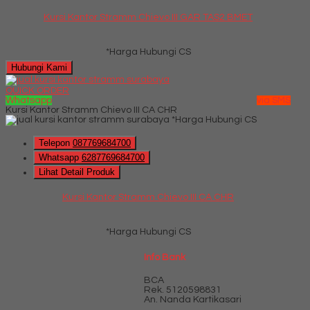
Kursi Kantor Stramm Chievo III GAR TAS2 BMET
*Harga Hubungi CS
Hubungi Kami
QUICK ORDER
Whatsapp
via SMS
Kursi Kantor Stramm Chievo III CA CHR
*Harga Hubungi CS
Telepon
087769684700
Whatsapp
6287769684700
Lihat Detail Produk
Kursi Kantor Stramm Chievo III CA CHR
*Harga Hubungi CS
Info Bank
BCA
Rek.
5120598831
An. Nanda Kartikasari