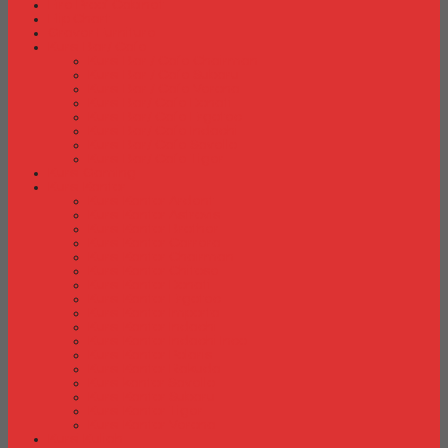
Fire Proof Cabinet
Flip Chart
Graver Furniture
Kursi Bar/ Cafe
Kursi Bar / Cafe Chairman
Kursi Bar / Cafe Subaru
Kursi Bar / Cafe Verona
Kursi Bar/ Cafe Donati
Kursi Bar/ Cafe Ergotec
Kursi Bar/ Cafe Indachi
Kursi Bar/ Cafe Savello
Kursi Bar/ Cafe Tiger
Kursi Gaming
Kursi Kantor
Kursi Kantor Ardent
Kursi Kantor Astrovis
Kursi Kantor Brother
Kursi Kantor Carrera
Kursi Kantor Chairman
Kursi Kantor Chitose
Kursi Kantor Donati
Kursi Kantor Ergotec
Kursi Kantor Importa
Kursi Kantor Indachi
Kursi Kantor Indachi Inco
Kursi Kantor Polaris
Kursi Kantor Rakuda
Kursi kantor Savello
Kursi Kantor Subaru
Kursi Kantor Tiger
Kursi Kantor Verona
Kursi Kuliah