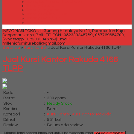
Spring bed Trendy Exeptional
Trendy Deluxe
Trendy Elegance
Trendy Golden Latex
Trendy Grand Lux
Trendy Super
INFORMASI TOKO : Jl. Gunung Himalaya No 11, Pemecutan Kaja
Denpasar Utara, Bali .
TELPON : 082333348789 , 087769684700,
(Whatsapp - 082333348789)
Email :
milleniafurniturebali@gmail.com
Beranda
»
Kursi Kantor
»
Jual Kursi Kantor Rakuda 4166 TLPP
Jual Kursi Kantor Rakuda 4166
TLPP
Kode
:
-
Berat
:
300 gram
Stok
:
Ready Stock
Kondisi
:
Baru
Kategori
:
Kursi Kantor
,
Kursi Kantor Rakuda
Dilihat
:
581 kali
Review
:
Belum ada review
Hubungi kami secara langsung untuk pemesanan yang