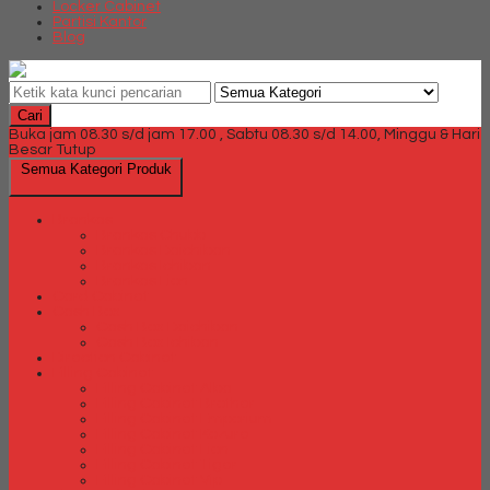
Locker Cabinet
Partisi Kantor
Blog
Cari
Buka jam 08.30 s/d jam 17.00 , Sabtu 08.30 s/d 14.00, Minggu & Hari
Besar Tutup
Semua Kategori Produk
Brankas
Brankas Chubb
Brankas Daichiban
Brankas Ichiban
Brankas Lion
Card Cabinet
Cash Box
Cash Box Daichiban
Cash Box Ichiban
Direction Cabinet
Filling Cabinet
Filling Cabinet Alba
Filling Cabinet Brother
Filling Cabinet Emporium
Filling Cabinet Kozure
Filling Cabinet Lion
Filling Cabinet Tiger
Filling Cabinet Vip