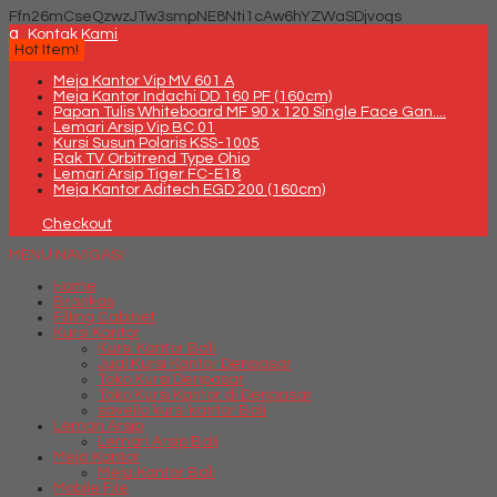
Ffn26mCseQzwzJTw3smpNE8Nti1cAw6hYZWaSDjvoqs
q
Kontak Kami
Hot Item!
Meja Kantor Vip MV 601 A
Meja Kantor Indachi DD 160 PF (160cm)
Papan Tulis Whiteboard MF 90 x 120 Single Face Gan....
Lemari Arsip Vip BC 01
Kursi Susun Polaris KSS-1005
Rak TV Orbitrend Type Ohio
Lemari Arsip Tiger FC-E18
Meja Kantor Aditech EGD 200 (160cm)
Checkout
MENU NAVIGASI
Home
Brankas
Filling Cabinet
Kursi Kantor
Kursi Kantor Bali
Jual Kursi Kantor Denpasar
Toko Kursi Denpasar
Toko Kursi Kantor di Denpasar
savello kursi kantor Bali
Lemari Arsip
Lemari Arsip Bali
Meja Kantor
Meja Kantor Bali
Mobile File