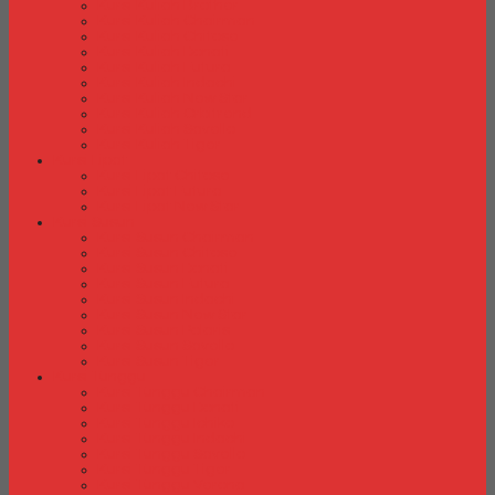
Kursi Kuliah Brother
Kursi Kuliah Chairman
Kursi Kuliah Chitose
Kursi Kuliah Donati
Kursi Kuliah Futura
Kursi Kuliah Indachi
Kursi Kuliah New Star
Kursi Kuliah Orbitrend
Kursi Kuliah Savello
Kursi Kuliah Tiger
Kursi Lipat
Kursi Lipat Chitose
Kursi Lipat Futura
Kursi Lipat New Star
Kursi Susun
Kursi Susun Chairman
Kursi Susun Chitose
Kursi Susun Donati
Kursi Susun Futura
Kursi Susun Indachi
Kursi Susun New Star
Kursi Susun Polaris
Kursi Susun Savello
Kursi Susun Tiger
Kursi Tunggu
Kursi Tunggu Chairman
Kursi Tunggu Donati
Kursi Tunggu Ichiko
Kursi Tunggu Indachi
Kursi Tunggu Savello
Kursi Tunggu Tiger
Kursi Tunggu Verona