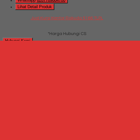
Whatsapp
6287769684700
Lihat Detail Produk
Jual Kursi Kantor Rakuda 5166 TLPL
*Harga Hubungi CS
Hubungi Kami
QUICK ORDER
Whatsapp
via SMS
Kursi Kantor Chairman SC 407
*Harga Hubungi CS
Telepon
087769684700
Whatsapp
6287769684700
Lihat Detail Produk
Kursi Kantor Chairman SC 407
*Harga Hubungi CS
Hubungi Kami
QUICK ORDER
Whatsapp
via SMS
Jual Kursi Kantor Rakuda RK E 41 TLPL