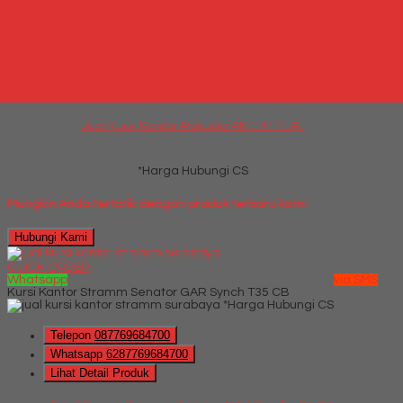
*Harga Hubungi CS
Telepon
087769684700
Whatsapp
6287769684700
Lihat Detail Produk
Jual Kursi Kantor Rakuda RK E 41 TLPL
*Harga Hubungi CS
Mungkin Anda tertarik dengan produk terbaru kami
Hubungi Kami
QUICK ORDER
Whatsapp
via SMS
Kursi Kantor Stramm Senator GAR Synch T35 CB
*Harga Hubungi CS
Telepon
087769684700
Whatsapp
6287769684700
Lihat Detail Produk