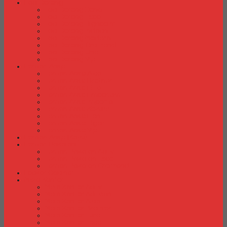
Laci Dorong
Laci Dorong Donati
Laci Dorong Expo
Laci Dorong Highpoint
Laci Dorong Indachi
Laci Dorong Modera
Laci Dorong Orbitrend
Laci Dorong Uno
Laci Dorong Vip
Lemari Arsip
Lemari Arsip Alba
Lemari Arsip Brother
Lemari Arsip Elite
Lemari Arsip Emporium
Lemari Arsip Importa
Lemari Arsip Kozure
Lemari Arsip Lion
Lemari Arsip Tiger
Lemari Arsip Vip
Lemari Arsip (Kayu)
Lemari Pakaian
Lemari Pakaian Activ
Lemari Pakaian Expo
Lemari Pakaian Orbitrend
Locker Cabinet
Meja Kantor
Meja Kantor Activ
Meja Kantor Aditech
Meja Kantor Alba
Meja Kantor Brother
Meja Kantor Euro
Meja Kantor Expo