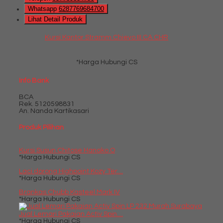
Whatsapp
6287769684700
Lihat Detail Produk
Kursi Kantor Stramm Chievo III CA CHR
*Harga Hubungi CS
Info Bank
BCA
Rek.
5120598831
An. Nanda Kartikasari
Produk Pilihan
Kursi Susun Chitose Hanako O
*Harga Hubungi CS
Laci dorong Highpoint Kozy Ter....
*Harga Hubungi CS
Brankas Chubb Kasteel Mark IV
*Harga Hubungi CS
Jual Lemari Pakaian Activ Spin....
*Harga Hubungi CS