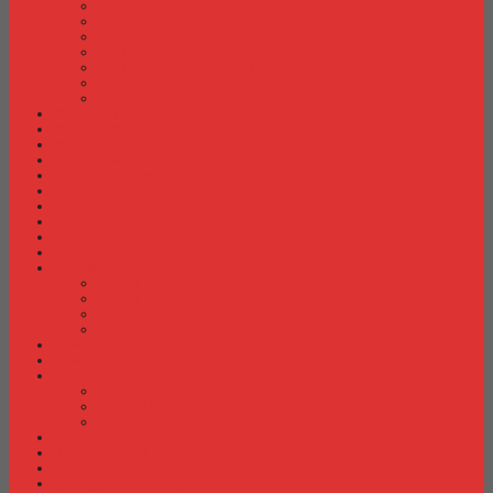
Meja Kantor Indachi
Meja Kantor Lion
Meja Kantor Lunar
Meja Kantor Modera
Meja Kantor Orbitrend
Meja Kantor Uno
Meja Kantor Vip
Meja Komputer
Meja Lipat
Meja Meeting
Meja Resepsionis
Mesin Absensi
Mesin Hitung Uang
Mesin Penghancur Kertas
Mesin Tik
Mobile File
Papan Tulis / WhiteBoard
Partisi Kantor
Partisi Kantor Donati
Partisi Kantor Indachi
Partisi Kantor Modera
Partisi Kantor Uno
Rak Sepatu
Rak Serbaguna
Rak TV
Rak TV Activ
Rak TV Expo
Rak TV Orbitrend
Ranjang Besi Expo
Ranjang Besi Orbitrend
Spring Bed Comforta
Spring bed Trendy