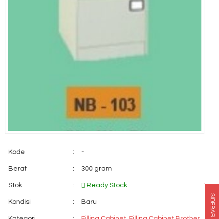
Kode
:
-
Berat
:
300 gram
Stok
:
Ready Stock
SIDEBAR
Kondisi
:
Baru
Kategori
:
Filling Cabinet
,
Filling Cabinet Brother