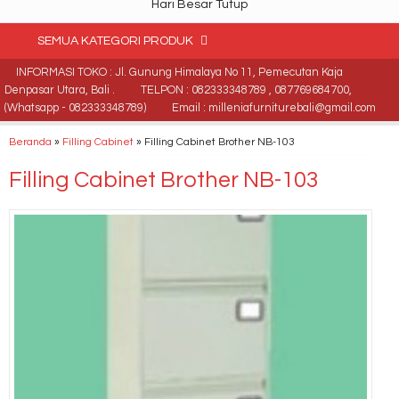
Hari Besar Tutup
SEMUA KATEGORI PRODUK
INFORMASI TOKO : Jl. Gunung Himalaya No 11, Pemecutan Kaja
Denpasar Utara, Bali .
TELPON : 082333348789 , 087769684700,
(Whatsapp - 082333348789)
Email : milleniafurniturebali@gmail.com
Beranda
»
Filling Cabinet
»
Filling Cabinet Brother NB-103
Filling Cabinet Brother NB-103