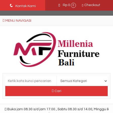
Ffn26mCseQzwzJTw3smpNE8Nti1cAw6hYZWaSDjvoqs
q
Rp 0
Checkout
0
Kontak Kami
MENU NAVIGASI
Cari
Buka jam 08.30 s/d jam 17.00 , Sabtu 08.30 s/d 14.00, Minggu &