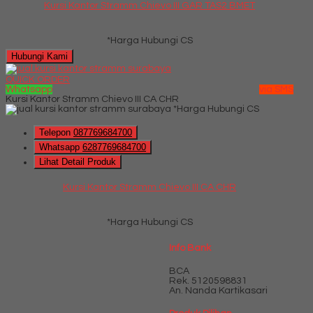
Kursi Kantor Stramm Chievo III GAR TAS2 BMET
*Harga Hubungi CS
Hubungi Kami
QUICK ORDER
Whatsapp
via SMS
Kursi Kantor Stramm Chievo III CA CHR
*Harga Hubungi CS
Telepon
087769684700
Whatsapp
6287769684700
Lihat Detail Produk
Kursi Kantor Stramm Chievo III CA CHR
*Harga Hubungi CS
Info Bank
BCA
Rek.
5120598831
An. Nanda Kartikasari