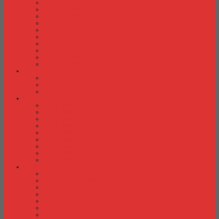
Kursi Kuliah Brother
Kursi Kuliah Chairman
Kursi Kuliah Chitose
Kursi Kuliah Donati
Kursi Kuliah Futura
Kursi Kuliah Indachi
Kursi Kuliah New Star
Kursi Kuliah Orbitrend
Kursi Kuliah Savello
Kursi Kuliah Tiger
Kursi Lipat
Kursi Lipat Chitose
Kursi Lipat Futura
Kursi Lipat New Star
Kursi Susun
Kursi Susun Chairman
Kursi Susun Chitose
Kursi Susun Donati
Kursi Susun Futura
Kursi Susun Indachi
Kursi Susun New Star
Kursi Susun Polaris
Kursi Susun Savello
Kursi Susun Tiger
Kursi Tunggu
Kursi Tunggu Chairman
Kursi Tunggu Donati
Kursi Tunggu Ichiko
Kursi Tunggu Indachi
Kursi Tunggu Savello
Kursi Tunggu Tiger
Kursi Tunggu Verona