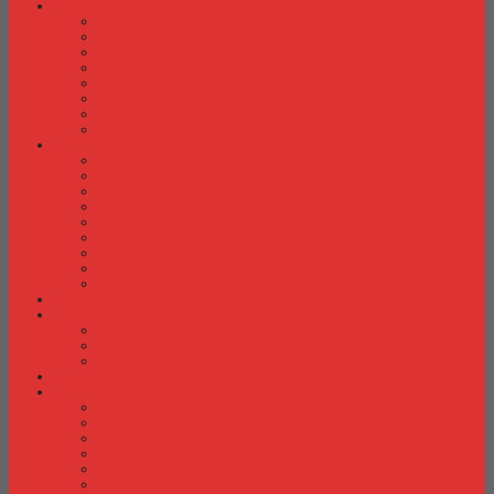
Laci Dorong
Laci Dorong Donati
Laci Dorong Expo
Laci Dorong Highpoint
Laci Dorong Indachi
Laci Dorong Modera
Laci Dorong Orbitrend
Laci Dorong Uno
Laci Dorong Vip
Lemari Arsip
Lemari Arsip Alba
Lemari Arsip Brother
Lemari Arsip Elite
Lemari Arsip Emporium
Lemari Arsip Importa
Lemari Arsip Kozure
Lemari Arsip Lion
Lemari Arsip Tiger
Lemari Arsip Vip
Lemari Arsip (Kayu)
Lemari Pakaian
Lemari Pakaian Activ
Lemari Pakaian Expo
Lemari Pakaian Orbitrend
Locker Cabinet
Meja Kantor
Meja Kantor Activ
Meja Kantor Aditech
Meja Kantor Alba
Meja Kantor Brother
Meja Kantor Euro
Meja Kantor Expo