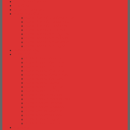
Fire Proof Cabinet
Flip Chart
Graver Furniture
Kursi Bar/ Cafe
Kursi Bar / Cafe Chairman
Kursi Bar / Cafe Subaru
Kursi Bar / Cafe Verona
Kursi Bar/ Cafe Donati
Kursi Bar/ Cafe Ergotec
Kursi Bar/ Cafe Indachi
Kursi Bar/ Cafe Savello
Kursi Bar/ Cafe Tiger
Kursi Gaming
Kursi Kantor
Kursi Kantor Ardent
Kursi Kantor Astrovis
Kursi Kantor Brother
Kursi Kantor Carrera
Kursi Kantor Chairman
Kursi Kantor Chitose
Kursi Kantor Donati
Kursi Kantor Ergotec
Kursi Kantor Importa
Kursi Kantor Indachi
Kursi Kantor Indachi Inco
Kursi Kantor Polaris
Kursi Kantor Rakuda
Kursi kantor Savello
Kursi Kantor Subaru
Kursi Kantor Tiger
Kursi Kantor Verona
Kursi Kuliah