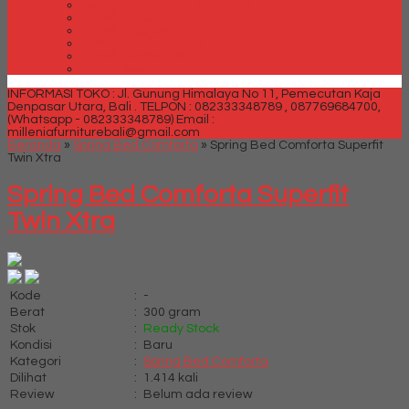
Spring bed Trendy Exeptional
Trendy Deluxe
Trendy Elegance
Trendy Golden Latex
Trendy Grand Lux
Trendy Super
INFORMASI TOKO : Jl. Gunung Himalaya No 11, Pemecutan Kaja
Denpasar Utara, Bali .
TELPON : 082333348789 , 087769684700,
(Whatsapp - 082333348789)
Email :
milleniafurniturebali@gmail.com
Beranda
»
Spring Bed Comforta
»
Spring Bed Comforta Superfit
Twin Xtra
Spring Bed Comforta Superfit
Twin Xtra
Kode
:
-
Berat
:
300 gram
Stok
:
Ready Stock
Kondisi
:
Baru
Kategori
:
Spring Bed Comforta
Dilihat
:
1.414 kali
Review
:
Belum ada review