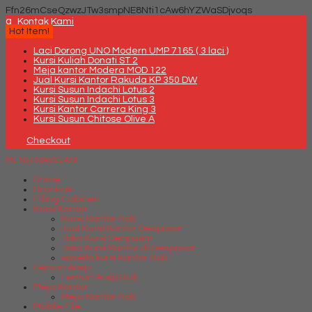
Ffn26mCseQzwzJTw3smpNE8Nti1cAw6hYZWaSDjvoqs
q
Kontak Kami
Hot Item!
Laci Dorong UNO Modern UMP 7165 ( 3 laci )
Kursi Kuliah Donati ST 2
Meja kantor Modera MOD 122
Jual Kursi Kantor Rakuda KP 350 DW
Kursi Susun Indachi Lotus 2
Kursi Susun Indachi Lotus 3
Kursi Kantor Carrera King 3
Kursi Susun Chitose Olive A
Checkout
MENU NAVIGASI
Home
Brankas
Filling Cabinet
Kursi Kantor
Kursi Kantor Bali
Jual Kursi Kantor Denpasar
Toko Kursi Denpasar
Toko Kursi Kantor di Denpasar
savello kursi kantor Bali
Lemari Arsip
Lemari Arsip Bali
Meja Kantor
Meja Kantor Bali
Mobile File