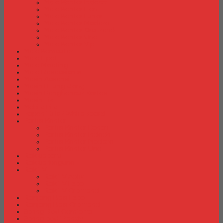
Meja Kantor Indachi
Meja Kantor Lion
Meja Kantor Lunar
Meja Kantor Modera
Meja Kantor Orbitrend
Meja Kantor Uno
Meja Kantor Vip
Meja Komputer
Meja Lipat
Meja Meeting
Meja Resepsionis
Mesin Absensi
Mesin Hitung Uang
Mesin Penghancur Kertas
Mesin Tik
Mobile File
Papan Tulis / WhiteBoard
Partisi Kantor
Partisi Kantor Donati
Partisi Kantor Indachi
Partisi Kantor Modera
Partisi Kantor Uno
Rak Sepatu
Rak Serbaguna
Rak TV
Rak TV Activ
Rak TV Expo
Rak TV Orbitrend
Ranjang Besi Expo
Ranjang Besi Orbitrend
Spring Bed Comforta
Spring bed Trendy