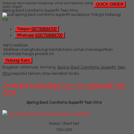
Hubungi kami secara langsung untuk pemesanan yang
QUICK ORDER
lebih cepat!
Spring Bed Comforta Superfit Twin Xtra
*Harga Hubungi
CS
Telepon
087769684700
Whatsapp
6287769684700
INFO HARGA
Silahkan menghubungi kontak kami untuk mendapatkan
informasi harga produk ini.
Hubungi Kami
Bagikan informasi tentang
Spring Bed Comforta Superfit Twin
Xtra
kepada teman atau kerabat Anda.
Deskripsi
Spring Bed Comforta Superfit Twin
Xtra
Spring Bed Comforta Superfit Twin Xtra
Kasur / Bed Set
100×200