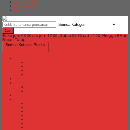
Locker Cabinet
Partisi Kantor
Blog
Cari
Buka jam 08.30 s/d jam 17.00 , Sabtu 08.30 s/d 14.00, Minggu & Hari
Besar Tutup
Semua Kategori Produk
Brankas
Brankas Chubb
Brankas Daichiban
Brankas Ichiban
Brankas Lion
Card Cabinet
Cash Box
Cash Box Daichiban
Cash Box Ichiban
Direction Cabinet
Filling Cabinet
Filling Cabinet Alba
Filling Cabinet Brother
Filling Cabinet Emporium
Filling Cabinet Kozure
Filling Cabinet Lion
Filling Cabinet Tiger
Filling Cabinet Vip