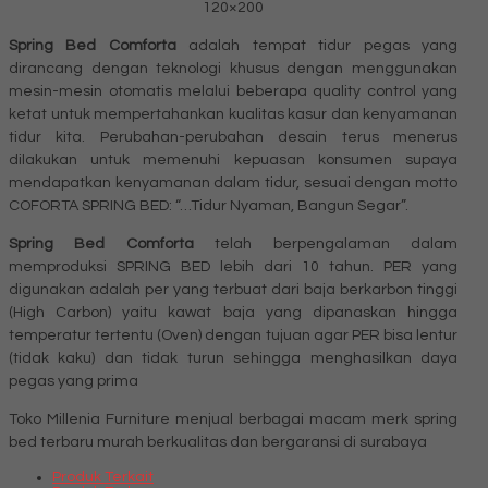
120×200
Spring Bed Comforta
adalah tempat tidur pegas yang
dirancang dengan teknologi khusus dengan menggunakan
mesin-mesin otomatis melalui beberapa quality control yang
ketat untuk mempertahankan kualitas kasur dan kenyamanan
tidur kita. Perubahan-perubahan desain terus menerus
dilakukan untuk memenuhi kepuasan konsumen supaya
mendapatkan kenyamanan dalam tidur, sesuai dengan motto
COFORTA SPRING BED: “…Tidur Nyaman, Bangun Segar”.
Spring Bed Comforta
telah berpengalaman dalam
memproduksi SPRING BED lebih dari 10 tahun. PER yang
digunakan adalah per yang terbuat dari baja berkarbon tinggi
(High Carbon) yaitu kawat baja yang dipanaskan hingga
temperatur tertentu (Oven) dengan tujuan agar PER bisa lentur
(tidak kaku) dan tidak turun sehingga menghasilkan daya
pegas yang prima
Toko Millenia Furniture menjual berbagai macam merk spring
bed terbaru murah berkualitas dan bergaransi di surabaya
Produk Terkait