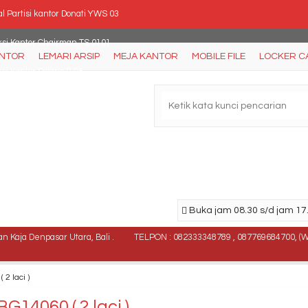
l Partisi kantor Donati YWS 03
rsi Kantor Chairman TS 0101
ANTOR
LEMARI ARSIP
MEJA KANTOR
MOBILE FILE
LOCKER C
si Kantor Polaris B 96
al Kursi Kantor Rakuda E 52 TLPL
l Partisi Kantor Indachi 2 U R
l Lemari Pakaian Activ Palazzo LP 301
ja Kantor UNO Platinum UOD 2062
Buka jam 08.30 s/d jam 17.
ja Kantor VIP MS 601
 Kaja Denpasar Utara, Bali .
TELPON : 082333348789 , 087769684700, (
2 laci )
G14060 ( 2 laci )