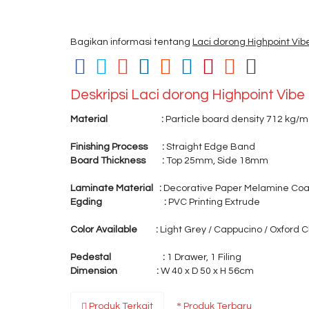
Bagikan informasi tentang
Laci dorong Highpoint Vibe
Deskripsi
Laci dorong Highpoint Vibe 
Material :
Particle board density 712 kg/
Finishing Process :
Straight Edge Band
Board Thickness :
Top 25mm, Side 18mm
Laminate Material :
Decorative Paper Melamine Coa
Egding :
PVC Printing Extrude
Color Available :
Light Grey / Cappucino / Oxford 
Pedestal :
1 Drawer, 1 Filing
Dimension :
W 40 x D 50 x H 56cm
Produk Terkait
Produk Terbaru