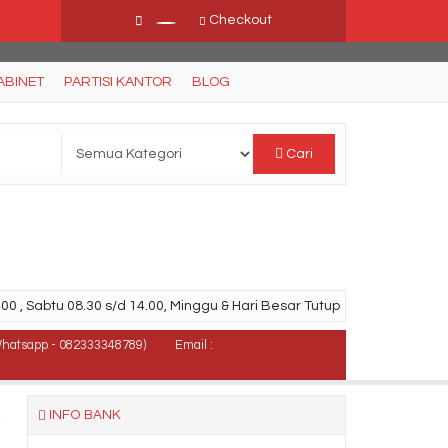
Checkout
ABINET
PARTISI KANTOR
BLOG
Cari
00 , Sabtu 08.30 s/d 14.00, Minggu & Hari Besar Tutup
Whatsapp - 082333348789)
Email :
INFO BANK