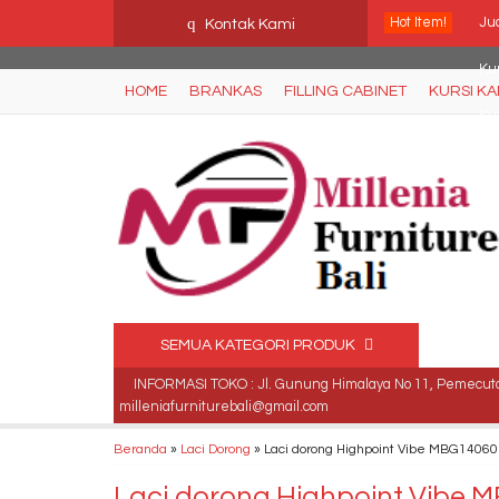
Ffn26mCseQzwzJTw3smpNE8Nti1cAw6hYZWaSDjvoqs
q
Hot Item!
Jua
Kontak Kami
Ku
HOME
BRANKAS
FILLING CABINET
KURSI K
Kur
Ju
Jua
Jua
Me
SEMUA KATEGORI PRODUK
Me
INFORMASI TOKO : Jl. Gunung Himalaya No 11, Pemecutan
milleniafurniturebali@gmail.com
Beranda
»
Laci Dorong
»
Laci dorong Highpoint Vibe MBG14060 ( 
Laci dorong Highpoint Vibe MB