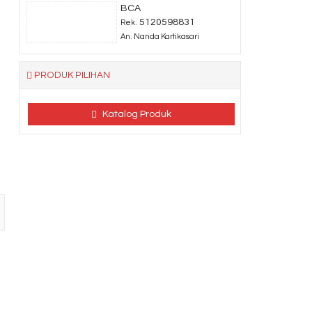
BCA
5120598831
Rek.
An. Nanda Kartikasari
PRODUK PILIHAN
Katalog Produk