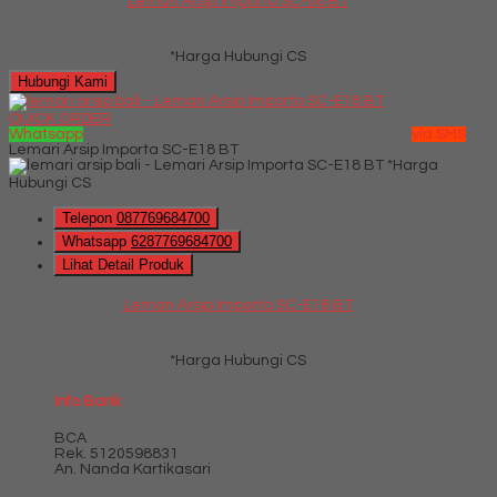
Lemari Arsip Importa SC-06 BT
*Harga Hubungi CS
Hubungi Kami
QUICK ORDER
Whatsapp
via SMS
Lemari Arsip Importa SC-E18 BT
*Harga
Hubungi CS
Telepon
087769684700
Whatsapp
6287769684700
Lihat Detail Produk
Lemari Arsip Importa SC-E18 BT
*Harga Hubungi CS
Info Bank
BCA
Rek.
5120598831
An. Nanda Kartikasari