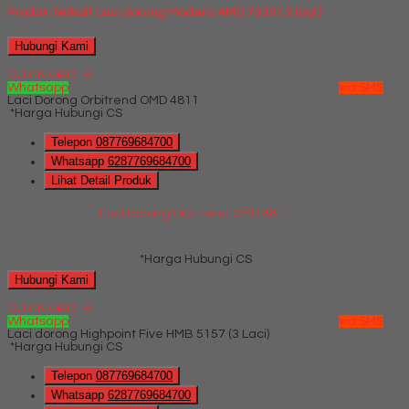
Produk Terkait Laci dorong Modera AMD 7332 ( 2 laci )
Hubungi Kami
QUICK ORDER
Whatsapp
via SMS
Laci Dorong Orbitrend OMD 4811
*Harga Hubungi CS
Telepon
087769684700
Whatsapp
6287769684700
Lihat Detail Produk
Laci Dorong Orbitrend OMD 4811
*Harga Hubungi CS
Hubungi Kami
QUICK ORDER
Whatsapp
via SMS
Laci dorong Highpoint Five HMB 5157 (3 Laci)
*Harga Hubungi CS
Telepon
087769684700
Whatsapp
6287769684700