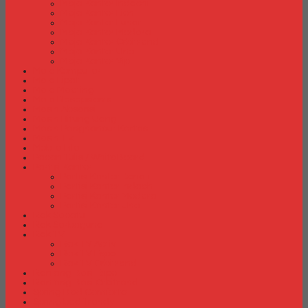
Meja Kantor Indachi
Meja Kantor Lion
Meja Kantor Lunar
Meja Kantor Modera
Meja Kantor Orbitrend
Meja Kantor Uno
Meja Kantor Vip
Meja Komputer
Meja Lipat
Meja Meeting
Meja Resepsionis
Mesin Absensi
Mesin Hitung Uang
Mesin Penghancur Kertas
Mesin Tik
Mobile File
Papan Tulis / WhiteBoard
Partisi Kantor
Partisi Kantor Donati
Partisi Kantor Indachi
Partisi Kantor Modera
Partisi Kantor Uno
Rak Sepatu
Rak Serbaguna
Rak TV
Rak TV Activ
Rak TV Expo
Rak TV Orbitrend
Ranjang Besi Expo
Ranjang Besi Orbitrend
Spring Bed Comforta
Spring bed Trendy