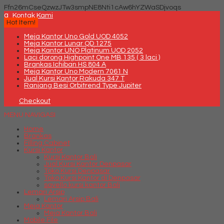
Ffn26mCseQzwzJTw3smpNE8Nti1cAw6hYZWaSDjvoqs
q
Kontak Kami
Hot Item!
Meja Kantor Uno Gold UOD 4052
Meja Kantor Lunar QD 1275
Meja Kantor UNO Platinum UOD 2052
Laci dorong Highpoint One MB 135 ( 3 laci )
Brankas Ichiban HS 804 A
Meja Kantor Uno Modern 7061 N
Jual Kursi Kantor Rakuda 347 T
Ranjang Besi Orbitrend Type Jupiter
Checkout
MENU NAVIGASI
Home
Brankas
Filling Cabinet
Kursi Kantor
Kursi Kantor Bali
Jual Kursi Kantor Denpasar
Toko Kursi Denpasar
Toko Kursi Kantor di Denpasar
savello kursi kantor Bali
Lemari Arsip
Lemari Arsip Bali
Meja Kantor
Meja Kantor Bali
Mobile File