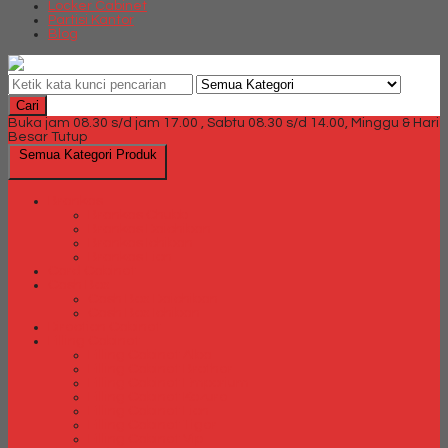
Locker Cabinet
Partisi Kantor
Blog
Cari
Buka jam 08.30 s/d jam 17.00 , Sabtu 08.30 s/d 14.00, Minggu & Hari
Besar Tutup
Semua Kategori Produk
Brankas
Brankas Chubb
Brankas Daichiban
Brankas Ichiban
Brankas Lion
Card Cabinet
Cash Box
Cash Box Daichiban
Cash Box Ichiban
Direction Cabinet
Filling Cabinet
Filling Cabinet Alba
Filling Cabinet Brother
Filling Cabinet Emporium
Filling Cabinet Kozure
Filling Cabinet Lion
Filling Cabinet Tiger
Filling Cabinet Vip