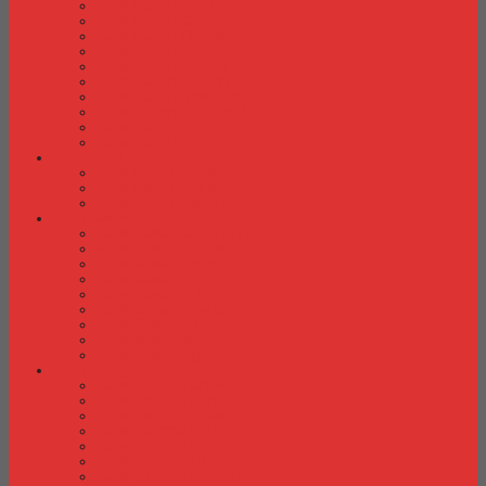
Kursi Kuliah Brother
Kursi Kuliah Chairman
Kursi Kuliah Chitose
Kursi Kuliah Donati
Kursi Kuliah Futura
Kursi Kuliah Indachi
Kursi Kuliah New Star
Kursi Kuliah Orbitrend
Kursi Kuliah Savello
Kursi Kuliah Tiger
Kursi Lipat
Kursi Lipat Chitose
Kursi Lipat Futura
Kursi Lipat New Star
Kursi Susun
Kursi Susun Chairman
Kursi Susun Chitose
Kursi Susun Donati
Kursi Susun Futura
Kursi Susun Indachi
Kursi Susun New Star
Kursi Susun Polaris
Kursi Susun Savello
Kursi Susun Tiger
Kursi Tunggu
Kursi Tunggu Chairman
Kursi Tunggu Donati
Kursi Tunggu Ichiko
Kursi Tunggu Indachi
Kursi Tunggu Savello
Kursi Tunggu Tiger
Kursi Tunggu Verona