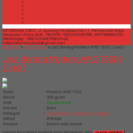
Spring bed Trendy Exeptional
Trendy Deluxe
Trendy Elegance
Trendy Golden Latex
Trendy Grand Lux
Trendy Super
INFORMASI TOKO : Jl. Gunung Himalaya No 11, Pemecutan Kaja
Denpasar Utara, Bali .
TELPON : 082333348789 , 087769684700,
(Whatsapp - 082333348789)
Email :
milleniafurniturebali@gmail.com
Beranda
»
Laci Dorong
»
Laci dorong Modera AMD 7332 ( 2 laci )
Laci dorong Modera AMD 7332 (
2 laci )
Kode
:
Modera AMD 7332
Berat
:
300 gram
Stok
:
Ready Stock
Kondisi
:
Baru
Kategori
:
Laci Dorong
,
Laci Dorong Modera
Dilihat
:
976 kali
Review
:
Belum ada review
Hubungi kami secara langsung untuk pemesanan yang