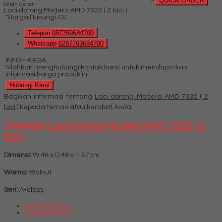
QUICK ORDER
lebih cepat!
Laci dorong Modera AMD 7332 ( 2 laci )
*Harga Hubungi CS
Telepon
087769684700
Whatsapp
6287769684700
INFO HARGA
Silahkan menghubungi kontak kami untuk mendapatkan
informasi harga produk ini.
Hubungi Kami
Bagikan informasi tentang
Laci dorong Modera AMD 7332 ( 2
laci )
kepada teman atau kerabat Anda.
Deskripsi
Laci dorong Modera AMD 7332 ( 2
laci )
Dimensi:
W 48 x D 48 x H 57cm
Warna:
Walnut
Seri:
A-class
Produk Terkait
Produk Terbaru