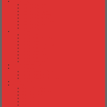
Laci Dorong
Laci Dorong Donati
Laci Dorong Expo
Laci Dorong Highpoint
Laci Dorong Indachi
Laci Dorong Modera
Laci Dorong Orbitrend
Laci Dorong Uno
Laci Dorong Vip
Lemari Arsip
Lemari Arsip Alba
Lemari Arsip Brother
Lemari Arsip Elite
Lemari Arsip Emporium
Lemari Arsip Importa
Lemari Arsip Kozure
Lemari Arsip Lion
Lemari Arsip Tiger
Lemari Arsip Vip
Lemari Arsip (Kayu)
Lemari Pakaian
Lemari Pakaian Activ
Lemari Pakaian Expo
Lemari Pakaian Orbitrend
Locker Cabinet
Meja Kantor
Meja Kantor Activ
Meja Kantor Aditech
Meja Kantor Alba
Meja Kantor Brother
Meja Kantor Euro
Meja Kantor Expo