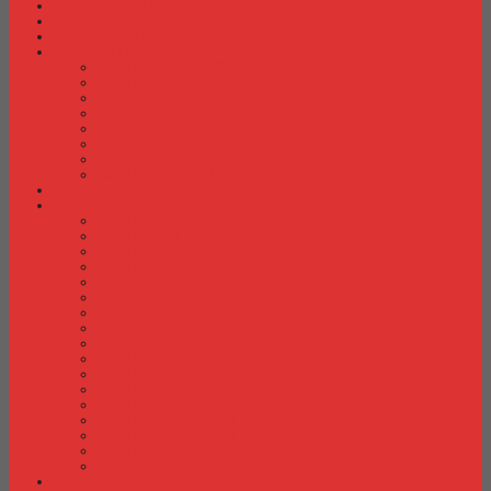
Fire Proof Cabinet
Flip Chart
Graver Furniture
Kursi Bar/ Cafe
Kursi Bar / Cafe Chairman
Kursi Bar / Cafe Subaru
Kursi Bar / Cafe Verona
Kursi Bar/ Cafe Donati
Kursi Bar/ Cafe Ergotec
Kursi Bar/ Cafe Indachi
Kursi Bar/ Cafe Savello
Kursi Bar/ Cafe Tiger
Kursi Gaming
Kursi Kantor
Kursi Kantor Ardent
Kursi Kantor Astrovis
Kursi Kantor Brother
Kursi Kantor Carrera
Kursi Kantor Chairman
Kursi Kantor Chitose
Kursi Kantor Donati
Kursi Kantor Ergotec
Kursi Kantor Importa
Kursi Kantor Indachi
Kursi Kantor Indachi Inco
Kursi Kantor Polaris
Kursi Kantor Rakuda
Kursi kantor Savello
Kursi Kantor Subaru
Kursi Kantor Tiger
Kursi Kantor Verona
Kursi Kuliah