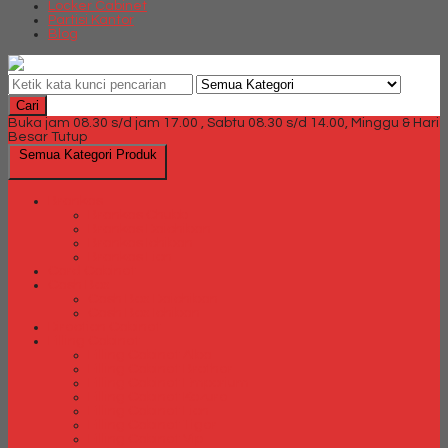
Locker Cabinet
Partisi Kantor
Blog
Cari
Buka jam 08.30 s/d jam 17.00 , Sabtu 08.30 s/d 14.00, Minggu & Hari
Besar Tutup
Semua Kategori Produk
Brankas
Brankas Chubb
Brankas Daichiban
Brankas Ichiban
Brankas Lion
Card Cabinet
Cash Box
Cash Box Daichiban
Cash Box Ichiban
Direction Cabinet
Filling Cabinet
Filling Cabinet Alba
Filling Cabinet Brother
Filling Cabinet Emporium
Filling Cabinet Kozure
Filling Cabinet Lion
Filling Cabinet Tiger
Filling Cabinet Vip