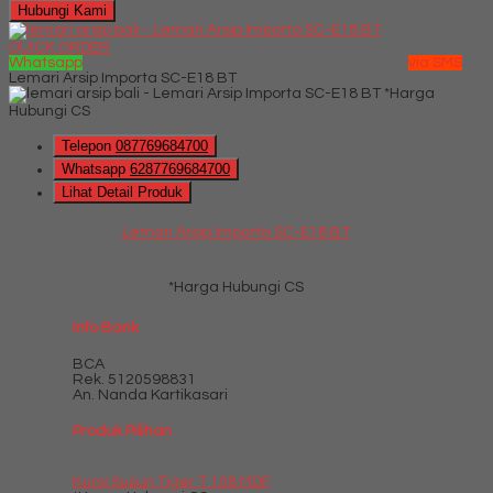
Hubungi Kami
QUICK ORDER
Whatsapp
via SMS
Lemari Arsip Importa SC-E18 BT
*Harga
Hubungi CS
Telepon
087769684700
Whatsapp
6287769684700
Lihat Detail Produk
Lemari Arsip Importa SC-E18 BT
*Harga Hubungi CS
Info Bank
BCA
Rek.
5120598831
An. Nanda Kartikasari
Produk Pilihan
Kursi Susun Tiger T 108 MDF