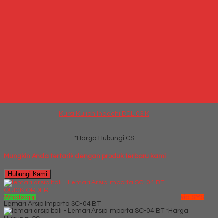
*Harga Hubungi CS
Hubungi Kami
QUICK ORDER
Whatsapp
via SMS
Kursi Kuliah Indachi DCL 03 K
*Harga Hubungi CS
Telepon
087769684700
Whatsapp
6287769684700
Lihat Detail Produk
Kursi Kuliah Indachi DCL 03 K
*Harga Hubungi CS
Mungkin Anda tertarik dengan produk terbaru kami
Hubungi Kami
QUICK ORDER
Whatsapp
via SMS
Lemari Arsip Importa SC-04 BT
*Harga