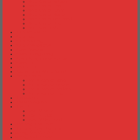
Meja Kantor Indachi
Meja Kantor Lion
Meja Kantor Lunar
Meja Kantor Modera
Meja Kantor Orbitrend
Meja Kantor Uno
Meja Kantor Vip
Meja Komputer
Meja Lipat
Meja Meeting
Meja Resepsionis
Mesin Absensi
Mesin Hitung Uang
Mesin Penghancur Kertas
Mesin Tik
Mobile File
Papan Tulis / WhiteBoard
Partisi Kantor
Partisi Kantor Donati
Partisi Kantor Indachi
Partisi Kantor Modera
Partisi Kantor Uno
Rak Sepatu
Rak Serbaguna
Rak TV
Rak TV Activ
Rak TV Expo
Rak TV Orbitrend
Ranjang Besi Expo
Ranjang Besi Orbitrend
Spring Bed Comforta
Spring bed Trendy