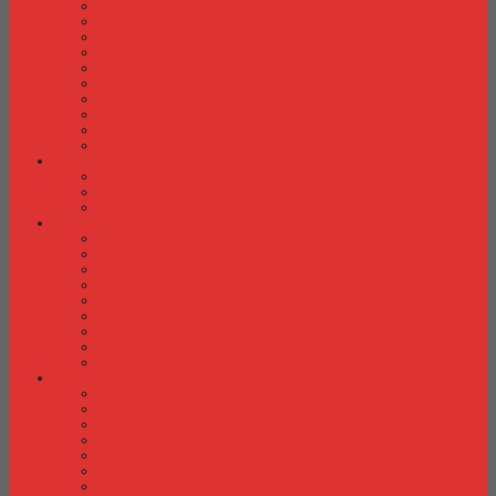
Kursi Kuliah Brother
Kursi Kuliah Chairman
Kursi Kuliah Chitose
Kursi Kuliah Donati
Kursi Kuliah Futura
Kursi Kuliah Indachi
Kursi Kuliah New Star
Kursi Kuliah Orbitrend
Kursi Kuliah Savello
Kursi Kuliah Tiger
Kursi Lipat
Kursi Lipat Chitose
Kursi Lipat Futura
Kursi Lipat New Star
Kursi Susun
Kursi Susun Chairman
Kursi Susun Chitose
Kursi Susun Donati
Kursi Susun Futura
Kursi Susun Indachi
Kursi Susun New Star
Kursi Susun Polaris
Kursi Susun Savello
Kursi Susun Tiger
Kursi Tunggu
Kursi Tunggu Chairman
Kursi Tunggu Donati
Kursi Tunggu Ichiko
Kursi Tunggu Indachi
Kursi Tunggu Savello
Kursi Tunggu Tiger
Kursi Tunggu Verona