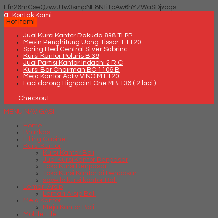
Ffn26mCseQzwzJTw3smpNE8Nti1cAw6hYZWaSDjvoqs
q
Kontak Kami
Hot Item!
Jual Kursi Kantor Rakuda 838 TLPP
Mesin Penghitung Uang Tissor T 1120
Spring Bed Central Silver Sabrina
Kursi Kantor Polaris B 39
Jual Partisi Kantor Indachi 2 R C
Kursi Bar Chairman BC 1106 B
Meja Kantor Activ VINO MT 120
Laci dorong Highpoint One MB 136 ( 2 laci )
Checkout
MENU NAVIGASI
Home
Brankas
Filling Cabinet
Kursi Kantor
Kursi Kantor Bali
Jual Kursi Kantor Denpasar
Toko Kursi Denpasar
Toko Kursi Kantor di Denpasar
savello kursi kantor Bali
Lemari Arsip
Lemari Arsip Bali
Meja Kantor
Meja Kantor Bali
Mobile File