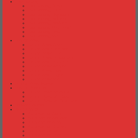
Laci Dorong
Laci Dorong Donati
Laci Dorong Expo
Laci Dorong Highpoint
Laci Dorong Indachi
Laci Dorong Modera
Laci Dorong Orbitrend
Laci Dorong Uno
Laci Dorong Vip
Lemari Arsip
Lemari Arsip Alba
Lemari Arsip Brother
Lemari Arsip Elite
Lemari Arsip Emporium
Lemari Arsip Importa
Lemari Arsip Kozure
Lemari Arsip Lion
Lemari Arsip Tiger
Lemari Arsip Vip
Lemari Arsip (Kayu)
Lemari Pakaian
Lemari Pakaian Activ
Lemari Pakaian Expo
Lemari Pakaian Orbitrend
Locker Cabinet
Meja Kantor
Meja Kantor Activ
Meja Kantor Aditech
Meja Kantor Alba
Meja Kantor Brother
Meja Kantor Euro
Meja Kantor Expo