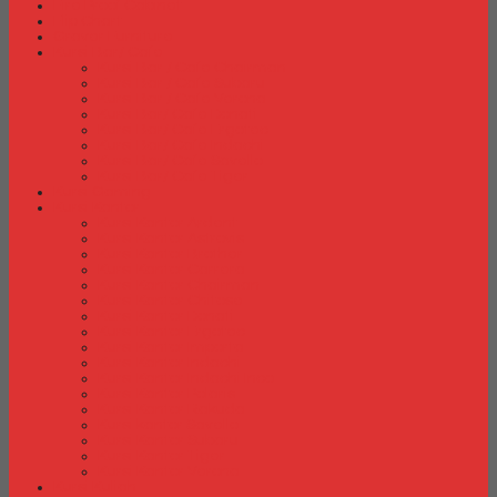
Fire Proof Cabinet
Flip Chart
Graver Furniture
Kursi Bar/ Cafe
Kursi Bar / Cafe Chairman
Kursi Bar / Cafe Subaru
Kursi Bar / Cafe Verona
Kursi Bar/ Cafe Donati
Kursi Bar/ Cafe Ergotec
Kursi Bar/ Cafe Indachi
Kursi Bar/ Cafe Savello
Kursi Bar/ Cafe Tiger
Kursi Gaming
Kursi Kantor
Kursi Kantor Ardent
Kursi Kantor Astrovis
Kursi Kantor Brother
Kursi Kantor Carrera
Kursi Kantor Chairman
Kursi Kantor Chitose
Kursi Kantor Donati
Kursi Kantor Ergotec
Kursi Kantor Importa
Kursi Kantor Indachi
Kursi Kantor Indachi Inco
Kursi Kantor Polaris
Kursi Kantor Rakuda
Kursi kantor Savello
Kursi Kantor Subaru
Kursi Kantor Tiger
Kursi Kantor Verona
Kursi Kuliah