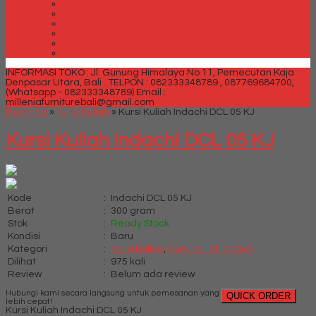
Spring bed Trendy Exeptional
Trendy Deluxe
Trendy Elegance
Trendy Golden Latex
Trendy Grand Lux
Trendy Super
INFORMASI TOKO : Jl. Gunung Himalaya No 11, Pemecutan Kaja
Denpasar Utara, Bali .
TELPON : 082333348789 , 087769684700,
(Whatsapp - 082333348789)
Email :
milleniafurniturebali@gmail.com
Beranda
»
Kursi Kuliah
»
Kursi Kuliah Indachi DCL 05 KJ
Kursi Kuliah Indachi DCL 05 KJ
Kode
:
Indachi DCL 05 KJ
Berat
:
300 gram
Stok
:
Ready Stock
Kondisi
:
Baru
Kategori
:
Kursi Kuliah
,
Kursi Kuliah Indachi
Dilihat
:
975 kali
Review
:
Belum ada review
Hubungi kami secara langsung untuk pemesanan yang
QUICK ORDER
lebih cepat!
Kursi Kuliah Indachi DCL 05 KJ