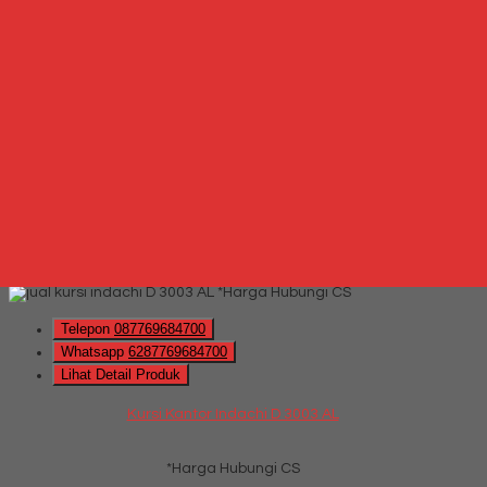
*Harga Hubungi CS
Telepon
087769684700
Whatsapp
6287769684700
Lihat Detail Produk
Spring Bed Central Cordovan
*Harga Hubungi CS
Hubungi Kami
QUICK ORDER
Whatsapp
via SMS
Kursi Kantor Indachi D 3003 AL
*Harga Hubungi CS
Telepon
087769684700
Whatsapp
6287769684700
Lihat Detail Produk
Kursi Kantor Indachi D 3003 AL
*Harga Hubungi CS