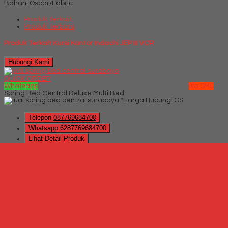
Bahan: Oscar/Fabric
Produk Terkait
Produk Terbaru
Produk Terkait Kursi Kantor Indachi JEP III VCR
Hubungi Kami
QUICK ORDER
Whatsapp
via SMS
Spring Bed Central Deluxe Multi Bed
*Harga Hubungi CS
Telepon
087769684700
Whatsapp
6287769684700
Lihat Detail Produk
Spring Bed Central Deluxe Multi Bed
*Harga Hubungi CS
Hubungi Kami
QUICK ORDER
Whatsapp
via SMS
Spring Bed Central Cordovan