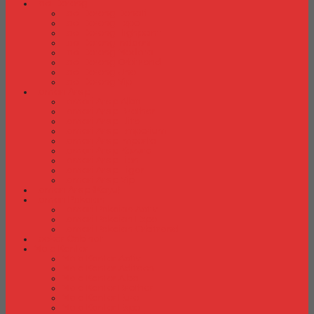
Laci Dorong
Laci Dorong Donati
Laci Dorong Expo
Laci Dorong Highpoint
Laci Dorong Indachi
Laci Dorong Modera
Laci Dorong Orbitrend
Laci Dorong Uno
Laci Dorong Vip
Lemari Arsip
Lemari Arsip Alba
Lemari Arsip Brother
Lemari Arsip Elite
Lemari Arsip Emporium
Lemari Arsip Importa
Lemari Arsip Kozure
Lemari Arsip Lion
Lemari Arsip Tiger
Lemari Arsip Vip
Lemari Arsip (Kayu)
Lemari Pakaian
Lemari Pakaian Activ
Lemari Pakaian Expo
Lemari Pakaian Orbitrend
Locker Cabinet
Meja Kantor
Meja Kantor Activ
Meja Kantor Aditech
Meja Kantor Alba
Meja Kantor Brother
Meja Kantor Euro
Meja Kantor Expo