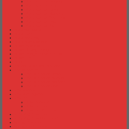
Meja Kantor Indachi
Meja Kantor Lion
Meja Kantor Lunar
Meja Kantor Modera
Meja Kantor Orbitrend
Meja Kantor Uno
Meja Kantor Vip
Meja Komputer
Meja Lipat
Meja Meeting
Meja Resepsionis
Mesin Absensi
Mesin Hitung Uang
Mesin Penghancur Kertas
Mesin Tik
Mobile File
Papan Tulis / WhiteBoard
Partisi Kantor
Partisi Kantor Donati
Partisi Kantor Indachi
Partisi Kantor Modera
Partisi Kantor Uno
Rak Sepatu
Rak Serbaguna
Rak TV
Rak TV Activ
Rak TV Expo
Rak TV Orbitrend
Ranjang Besi Expo
Ranjang Besi Orbitrend
Spring Bed Comforta
Spring bed Trendy