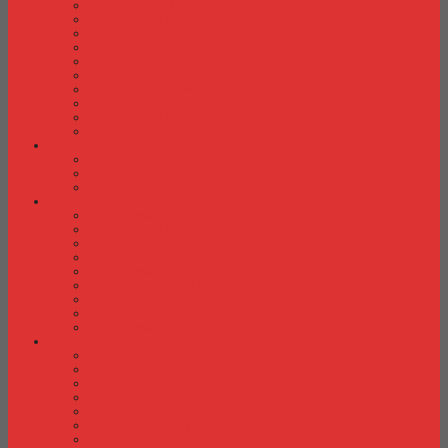
Kursi Kuliah Brother
Kursi Kuliah Chairman
Kursi Kuliah Chitose
Kursi Kuliah Donati
Kursi Kuliah Futura
Kursi Kuliah Indachi
Kursi Kuliah New Star
Kursi Kuliah Orbitrend
Kursi Kuliah Savello
Kursi Kuliah Tiger
Kursi Lipat
Kursi Lipat Chitose
Kursi Lipat Futura
Kursi Lipat New Star
Kursi Susun
Kursi Susun Chairman
Kursi Susun Chitose
Kursi Susun Donati
Kursi Susun Futura
Kursi Susun Indachi
Kursi Susun New Star
Kursi Susun Polaris
Kursi Susun Savello
Kursi Susun Tiger
Kursi Tunggu
Kursi Tunggu Chairman
Kursi Tunggu Donati
Kursi Tunggu Ichiko
Kursi Tunggu Indachi
Kursi Tunggu Savello
Kursi Tunggu Tiger
Kursi Tunggu Verona