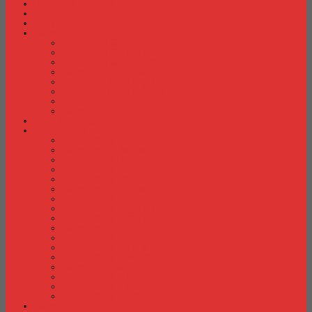
Fire Proof Cabinet
Flip Chart
Graver Furniture
Kursi Bar/ Cafe
Kursi Bar / Cafe Chairman
Kursi Bar / Cafe Subaru
Kursi Bar / Cafe Verona
Kursi Bar/ Cafe Donati
Kursi Bar/ Cafe Ergotec
Kursi Bar/ Cafe Indachi
Kursi Bar/ Cafe Savello
Kursi Bar/ Cafe Tiger
Kursi Gaming
Kursi Kantor
Kursi Kantor Ardent
Kursi Kantor Astrovis
Kursi Kantor Brother
Kursi Kantor Carrera
Kursi Kantor Chairman
Kursi Kantor Chitose
Kursi Kantor Donati
Kursi Kantor Ergotec
Kursi Kantor Importa
Kursi Kantor Indachi
Kursi Kantor Indachi Inco
Kursi Kantor Polaris
Kursi Kantor Rakuda
Kursi kantor Savello
Kursi Kantor Subaru
Kursi Kantor Tiger
Kursi Kantor Verona
Kursi Kuliah