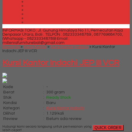
Spring bed Trendy Exeptional
Trendy Deluxe
Trendy Elegance
Trendy Golden Latex
Trendy Grand Lux
Trendy Super
INFORMASI TOKO : Jl. Gunung Himalaya No 11, Pemecutan Kaja
Denpasar Utara, Bali .
TELPON : 082333348789 , 087769684700,
(Whatsapp - 082333348789)
Email :
milleniafurniturebali@gmail.com
Beranda
»
Kursi Kantor
»
Kursi Kantor Indachi
»
Kursi Kantor
Indachi JEP III VCR
Kursi Kantor Indachi JEP III VCR
Kode
:
-
Berat
:
300 gram
Stok
:
Ready Stock
Kondisi
:
Baru
Kategori
:
Kursi Kantor Indachi
Dilihat
:
1.129 kali
Review
:
Belum ada review
Hubungi kami secara langsung untuk pemesanan yang
QUICK ORDER
lebih cepat!