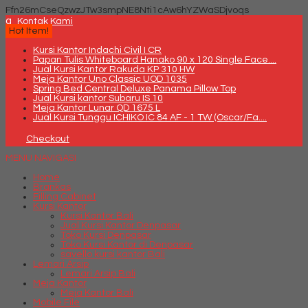
Ffn26mCseQzwzJTw3smpNE8Nti1cAw6hYZWaSDjvoqs
q
Kontak Kami
Hot Item!
Kursi Kantor Indachi Civil I CR
Papan Tulis Whiteboard Hanako 90 x 120 Single Face....
Jual Kursi Kantor Rakuda KP 310 HW
Meja Kantor Uno Classic UOD 1035
Spring Bed Central Deluxe Panama Pillow Top
Jual Kursi kantor Subaru IS 10
Meja Kantor Lunar QD 1675 L
Jual Kursi Tunggu ICHIKO IC 84 AF - 1 TW (Oscar/Fa....
Checkout
MENU NAVIGASI
Home
Brankas
Filling Cabinet
Kursi Kantor
Kursi Kantor Bali
Jual Kursi Kantor Denpasar
Toko Kursi Denpasar
Toko Kursi Kantor di Denpasar
savello kursi kantor Bali
Lemari Arsip
Lemari Arsip Bali
Meja Kantor
Meja Kantor Bali
Mobile File