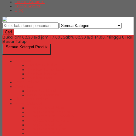
Locker Cabinet
Partisi Kantor
Blog
Cari
Buka jam 08.30 s/d jam 17.00 , Sabtu 08.30 s/d 14.00, Minggu & Hari
Besar Tutup
Semua Kategori Produk
Brankas
Brankas Chubb
Brankas Daichiban
Brankas Ichiban
Brankas Lion
Card Cabinet
Cash Box
Cash Box Daichiban
Cash Box Ichiban
Direction Cabinet
Filling Cabinet
Filling Cabinet Alba
Filling Cabinet Brother
Filling Cabinet Emporium
Filling Cabinet Kozure
Filling Cabinet Lion
Filling Cabinet Tiger
Filling Cabinet Vip