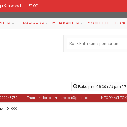
a Kantor Aditech FT 001
si Kantor Tiger T-98 HA
ANTOR
LEMARI ARSIP
MEJA KANTOR
MOBILE FILE
LOCK
ja Rias Graver MR 2325
ankas Ichiban HSC 80 A
mari Arsip Importa SC-A8 BT
si Kantor Polaris B 11
rsi Susun Futura FTR 410
Buka jam 08.30 s/d jam 17.
ring Bed Trendy Golden Latex Ukuran 160×200
48789)
Email : milleniafurniturebali@gmail.com
INFORMASI TOKO : Jl.
achi D 1000