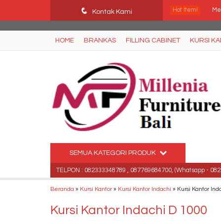
Ffn26mCseQzwzJTw3smpNE8Nti1cAw6hYZWaSDjvoqs
q
Hot Item!
Mej
Kontak Kami
Kur
HOME
BRANKAS
FILLING CABINET
KURSI K
Me
Br
Le
Kur
Ku
SEMUA KATEGORI PRODUK
Sp
a, Bali .
TELPON : 082333348789 , 087769684700, (Whatsapp - 0823333
Beranda
»
Kursi Kantor
»
Kursi Kantor Indachi
»
Kursi Kantor Ind
Kursi Kantor Indachi D 1000