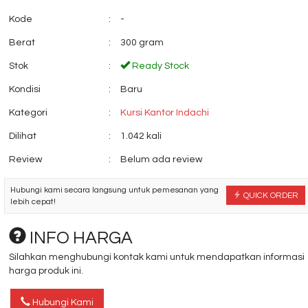
Kode
:
-
Berat
:
300 gram
Stok
:
Ready Stock
Kondisi
:
Baru
Jual Lemari Pakaian
Meja Kantor Luna
Activ Jazz....
1260 L
Kategori
:
Kursi Kantor Indachi
*Harga Hubungi CS
*Harga Hubungi 
Dilihat
:
1.042 kali
Review
:
Belum ada review
Hubungi kami secara langsung untuk pemesanan yang
QUICK ORDER
lebih cepat!
INFO HARGA
Silahkan menghubungi kontak kami untuk mendapatkan informasi
harga produk ini.
Hubungi Kami