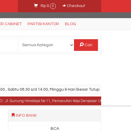
Rp 0
Checkout
0
ER CABINET
PARTISI KANTOR
BLOG
Cari
00 , Sabtu 08.30 s/d 14.00, Minggu & Hari Besar Tutup
 Gunung Himalaya No 11, Pemecutan Kaja Denpasar Utara, Bali .
TELPON :
INFO BANK
BCA