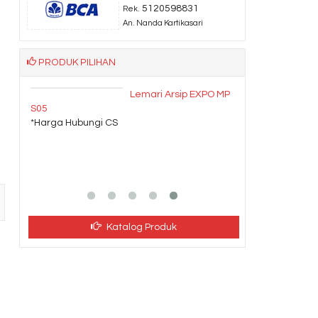
5120598831
Rek.
An. Nanda Kartikasari
PRODUK PILIHAN
r QD
Lemari Arsip EXPO MP
S05
CS
*Harga Hubungi CS
Katalog Produk