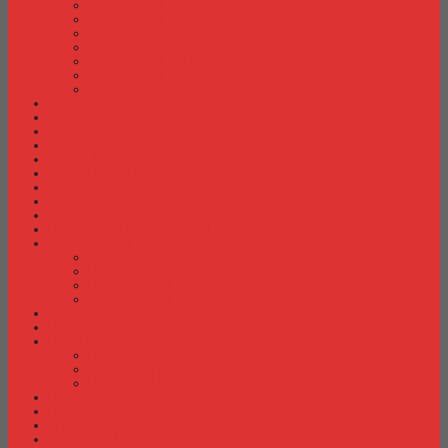
Meja Kantor Indachi
Meja Kantor Lion
Meja Kantor Lunar
Meja Kantor Modera
Meja Kantor Orbitrend
Meja Kantor Uno
Meja Kantor Vip
Meja Komputer
Meja Lipat
Meja Meeting
Meja Resepsionis
Mesin Absensi
Mesin Hitung Uang
Mesin Penghancur Kertas
Mesin Tik
Mobile File
Papan Tulis / WhiteBoard
Partisi Kantor
Partisi Kantor Donati
Partisi Kantor Indachi
Partisi Kantor Modera
Partisi Kantor Uno
Rak Sepatu
Rak Serbaguna
Rak TV
Rak TV Activ
Rak TV Expo
Rak TV Orbitrend
Ranjang Besi Expo
Ranjang Besi Orbitrend
Spring Bed Comforta
Spring bed Trendy