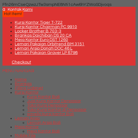
Ffn26mCseQzwzJTw3smpNE8Nti1cAw6hYZWaSDjvoqs
q
Kontak Kami
Hot Item!
Kursi Kantor Tiger T-722
Kursi Kantor Chairman PC 9910
Locker Brother B 703-3
Brankas Daichiban DS 20 CA
Meja Kantor Euro DST 1260
Lemari Pakaian Orbitrend BM 3151
Lemari Arsip Donati DOC 46 L
Lemari Pakaian Graver LP 8798
Checkout
MENU NAVIGASI
Home
Brankas
Filling Cabinet
Kursi Kantor
Kursi Kantor Bali
Jual Kursi Kantor Denpasar
Toko Kursi Denpasar
Toko Kursi Kantor di Denpasar
savello kursi kantor Bali
Lemari Arsip
Lemari Arsip Bali
Meja Kantor
Meja Kantor Bali
Mobile File