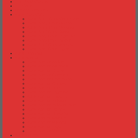
Fire Proof Cabinet
Flip Chart
Graver Furniture
Kursi Bar/ Cafe
Kursi Bar / Cafe Chairman
Kursi Bar / Cafe Subaru
Kursi Bar / Cafe Verona
Kursi Bar/ Cafe Donati
Kursi Bar/ Cafe Ergotec
Kursi Bar/ Cafe Indachi
Kursi Bar/ Cafe Savello
Kursi Bar/ Cafe Tiger
Kursi Gaming
Kursi Kantor
Kursi Kantor Ardent
Kursi Kantor Astrovis
Kursi Kantor Brother
Kursi Kantor Carrera
Kursi Kantor Chairman
Kursi Kantor Chitose
Kursi Kantor Donati
Kursi Kantor Ergotec
Kursi Kantor Importa
Kursi Kantor Indachi
Kursi Kantor Indachi Inco
Kursi Kantor Polaris
Kursi Kantor Rakuda
Kursi kantor Savello
Kursi Kantor Subaru
Kursi Kantor Tiger
Kursi Kantor Verona
Kursi Kuliah