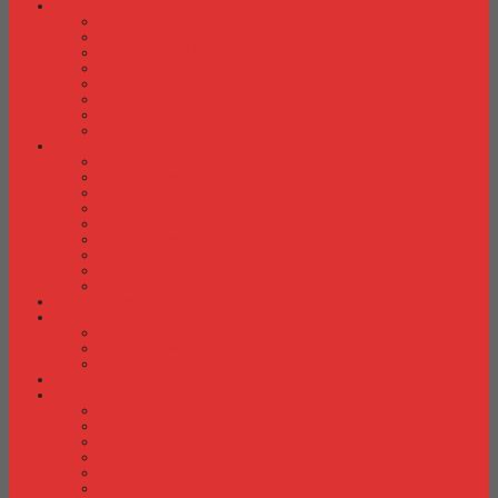
Laci Dorong
Laci Dorong Donati
Laci Dorong Expo
Laci Dorong Highpoint
Laci Dorong Indachi
Laci Dorong Modera
Laci Dorong Orbitrend
Laci Dorong Uno
Laci Dorong Vip
Lemari Arsip
Lemari Arsip Alba
Lemari Arsip Brother
Lemari Arsip Elite
Lemari Arsip Emporium
Lemari Arsip Importa
Lemari Arsip Kozure
Lemari Arsip Lion
Lemari Arsip Tiger
Lemari Arsip Vip
Lemari Arsip (Kayu)
Lemari Pakaian
Lemari Pakaian Activ
Lemari Pakaian Expo
Lemari Pakaian Orbitrend
Locker Cabinet
Meja Kantor
Meja Kantor Activ
Meja Kantor Aditech
Meja Kantor Alba
Meja Kantor Brother
Meja Kantor Euro
Meja Kantor Expo