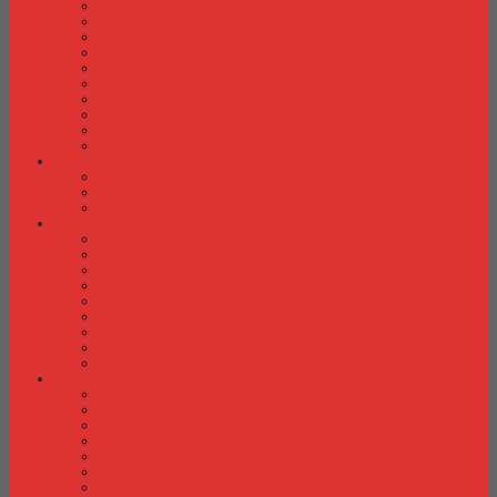
Kursi Kuliah Brother
Kursi Kuliah Chairman
Kursi Kuliah Chitose
Kursi Kuliah Donati
Kursi Kuliah Futura
Kursi Kuliah Indachi
Kursi Kuliah New Star
Kursi Kuliah Orbitrend
Kursi Kuliah Savello
Kursi Kuliah Tiger
Kursi Lipat
Kursi Lipat Chitose
Kursi Lipat Futura
Kursi Lipat New Star
Kursi Susun
Kursi Susun Chairman
Kursi Susun Chitose
Kursi Susun Donati
Kursi Susun Futura
Kursi Susun Indachi
Kursi Susun New Star
Kursi Susun Polaris
Kursi Susun Savello
Kursi Susun Tiger
Kursi Tunggu
Kursi Tunggu Chairman
Kursi Tunggu Donati
Kursi Tunggu Ichiko
Kursi Tunggu Indachi
Kursi Tunggu Savello
Kursi Tunggu Tiger
Kursi Tunggu Verona