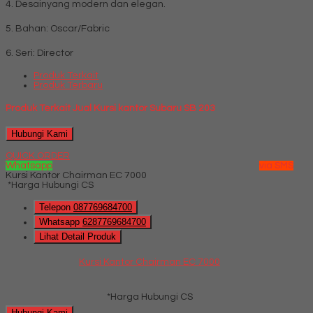
4. Desainyang modern dan elegan.
5. Bahan: Oscar/Fabric
6. Seri: Director
Produk Terkait
Produk Terbaru
Produk Terkait Jual Kursi kantor Subaru SB 203
Hubungi Kami
QUICK ORDER
Whatsapp
via SMS
Kursi Kantor Chairman EC 7000
*Harga Hubungi CS
Telepon
087769684700
Whatsapp
6287769684700
Lihat Detail Produk
Kursi Kantor Chairman EC 7000
*Harga Hubungi CS
Hubungi Kami