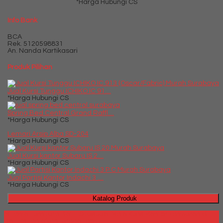
*Harga Hubungi CS
Info Bank
BCA
Rek.
5120598831
An. Nanda Kartikasari
Produk Pilihan
Jual Kursi Tunggu ICHIKO IC 91....
*Harga Hubungi CS
Spring Bed Central Grand Raffl....
*Harga Hubungi CS
Lemari Arsip Alba SD-204
*Harga Hubungi CS
Jual Kursi kantor Subaru IS 2....
*Harga Hubungi CS
Jual Partisi Kantor Indachi 3 ....
*Harga Hubungi CS
Katalog Produk
Millenia Furniture Bali - Situs Jual Meja Kursi Kantor Termurah di
Bali | Milleniafurniturebali.com