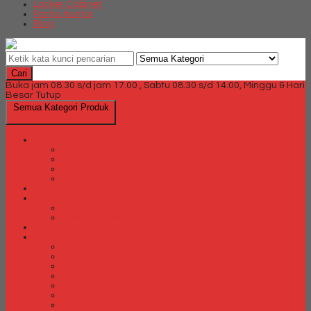
Locker Cabinet
Partisi Kantor
Blog
Cari
Buka jam 08.30 s/d jam 17.00 , Sabtu 08.30 s/d 14.00, Minggu & Hari
Besar Tutup
Semua Kategori Produk
Brankas
Brankas Chubb
Brankas Daichiban
Brankas Ichiban
Brankas Lion
Card Cabinet
Cash Box
Cash Box Daichiban
Cash Box Ichiban
Direction Cabinet
Filling Cabinet
Filling Cabinet Alba
Filling Cabinet Brother
Filling Cabinet Emporium
Filling Cabinet Kozure
Filling Cabinet Lion
Filling Cabinet Tiger
Filling Cabinet Vip