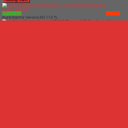
QUICK ORDER
Whatsapp
via SMS
Kursi Kantor Verona KD 113 TL
*Harga
Hubungi CS
Telepon
087769684700
Whatsapp
6287769684700
Lihat Detail Produk
Kursi Kantor Verona KD 113 TL
*Harga Hubungi CS
Hubungi Kami
QUICK ORDER
Whatsapp
via SMS
Kursi kantor Ergotec LX 917 TR
*Harga Hubungi CS
Telepon
087769684700
Whatsapp
6287769684700
Lihat Detail Produk