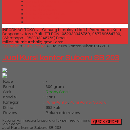
Spring bed Trendy Exeptional
Trendy Deluxe
Trendy Elegance
Trendy Golden Latex
Trendy Grand Lux
Trendy Super
INFORMASI TOKO : Jl. Gunung Himalaya No 11, Pemecutan Kaja
Denpasar Utara, Bali .
TELPON : 082333348789 , 087769684700,
(Whatsapp - 082333348789)
Email :
milleniafurniturebali@gmail.com
Beranda
»
Kursi Kantor
»
Jual Kursi kantor Subaru SB 203
Jual Kursi kantor Subaru SB 203
Kode
:
-
Berat
:
300 gram
Stok
:
Ready Stock
Kondisi
:
Baru
Kategori
:
Kursi Kantor
,
Kursi Kantor Subaru
Dilihat
:
652 kali
Review
:
Belum ada review
Hubungi kami secara langsung untuk pemesanan yang
QUICK ORDER
lebih cepat!
Jual Kursi kantor Subaru SB 203