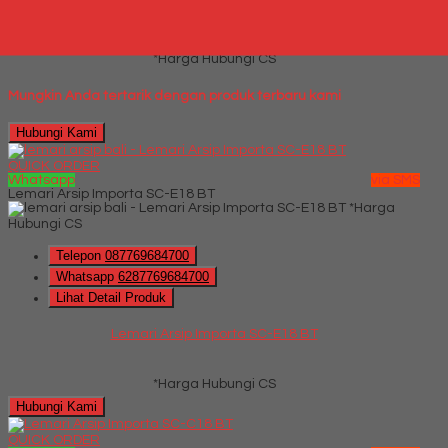
Kursi kantor Ergotec LX 917 TR
*Harga Hubungi CS
Mungkin Anda tertarik dengan produk terbaru kami
Hubungi Kami
QUICK ORDER
Whatsapp
via SMS
Lemari Arsip Importa SC-E18 BT
*Harga
Hubungi CS
Telepon
087769684700
Whatsapp
6287769684700
Lihat Detail Produk
Lemari Arsip Importa SC-E18 BT
*Harga Hubungi CS
Hubungi Kami
QUICK ORDER