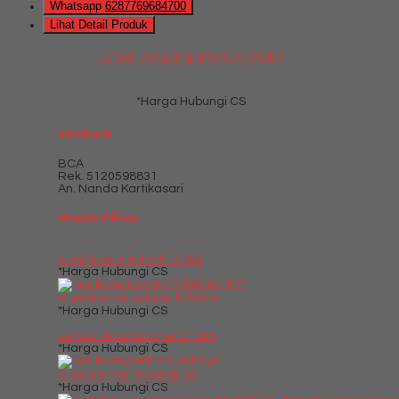
Whatsapp
6287769684700
Lihat Detail Produk
Lemari Arsip Importa SC-A18 BT
*Harga Hubungi CS
Info Bank
BCA
Rek.
5120598831
An. Nanda Kartikasari
Produk Pilihan
Kursi Susun Indachi D 385
*Harga Hubungi CS
Kursi Kantor Indachi D 560 AL ....
*Harga Hubungi CS
Lemari Arsip Brother B-305
*Harga Hubungi CS
Kursi Kantor Polaris B 37
*Harga Hubungi CS