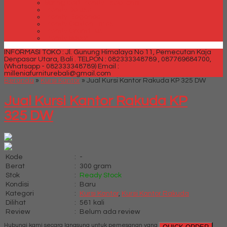
Spring bed Trendy Exeptional
Trendy Deluxe
Trendy Elegance
Trendy Golden Latex
Trendy Grand Lux
Trendy Super
INFORMASI TOKO : Jl. Gunung Himalaya No 11, Pemecutan Kaja
Denpasar Utara, Bali .
TELPON : 082333348789 , 087769684700,
(Whatsapp - 082333348789)
Email :
milleniafurniturebali@gmail.com
Beranda
»
Kursi Kantor
»
Jual Kursi Kantor Rakuda KP 325 DW
Jual Kursi Kantor Rakuda KP
325 DW
Kode
:
-
Berat
:
300 gram
Stok
:
Ready Stock
Kondisi
:
Baru
Kategori
:
Kursi Kantor
,
Kursi Kantor Rakuda
Dilihat
:
561 kali
Review
:
Belum ada review
Hubungi kami secara langsung untuk pemesanan yang