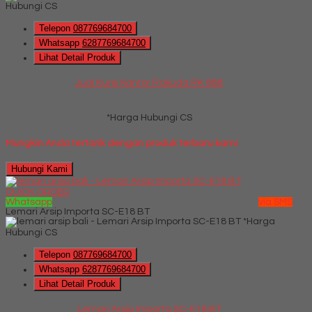
Hubungi CS
Telepon
087769684700
Whatsapp
6287769684700
Lihat Detail Produk
Jual Kursi Kantor Rakuda RK 888
*Harga Hubungi CS
Mungkin Anda tertarik dengan produk terbaru kami
Hubungi Kami
QUICK ORDER
Whatsapp
via SMS
Lemari Arsip Importa SC-E18 BT
*Harga
Hubungi CS
Telepon
087769684700
Whatsapp
6287769684700
Lihat Detail Produk
Lemari Arsip Importa SC-E18 BT