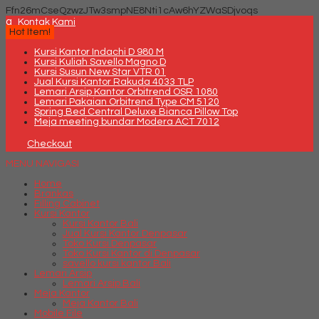
Ffn26mCseQzwzJTw3smpNE8Nti1cAw6hYZWaSDjvoqs
q
Kontak Kami
Hot Item!
Kursi Kantor Indachi D 980 M
Kursi Kuliah Savello Magno D
Kursi Susun New Star VTR 01
Jual Kursi Kantor Rakuda 4033 TLP
Lemari Arsip Kantor Orbitrend OSR 1080
Lemari Pakaian Orbitrend Type CM 5120
Spring Bed Central Deluxe Bianca Pillow Top
Meja meeting bundar Modera ACT 7012
Checkout
MENU NAVIGASI
Home
Brankas
Filling Cabinet
Kursi Kantor
Kursi Kantor Bali
Jual Kursi Kantor Denpasar
Toko Kursi Denpasar
Toko Kursi Kantor di Denpasar
savello kursi kantor Bali
Lemari Arsip
Lemari Arsip Bali
Meja Kantor
Meja Kantor Bali
Mobile File