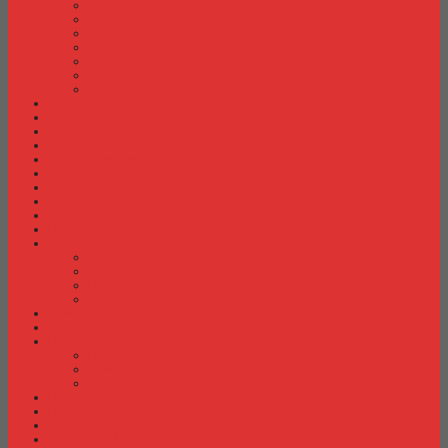
Meja Kantor Indachi
Meja Kantor Lion
Meja Kantor Lunar
Meja Kantor Modera
Meja Kantor Orbitrend
Meja Kantor Uno
Meja Kantor Vip
Meja Komputer
Meja Lipat
Meja Meeting
Meja Resepsionis
Mesin Absensi
Mesin Hitung Uang
Mesin Penghancur Kertas
Mesin Tik
Mobile File
Papan Tulis / WhiteBoard
Partisi Kantor
Partisi Kantor Donati
Partisi Kantor Indachi
Partisi Kantor Modera
Partisi Kantor Uno
Rak Sepatu
Rak Serbaguna
Rak TV
Rak TV Activ
Rak TV Expo
Rak TV Orbitrend
Ranjang Besi Expo
Ranjang Besi Orbitrend
Spring Bed Comforta
Spring bed Trendy