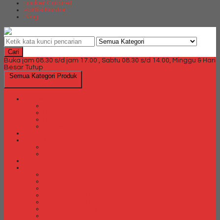
Locker Cabinet
Partisi Kantor
Blog
Cari
Buka jam 08.30 s/d jam 17.00 , Sabtu 08.30 s/d 14.00, Minggu & Hari
Besar Tutup
Semua Kategori Produk
Brankas
Brankas Chubb
Brankas Daichiban
Brankas Ichiban
Brankas Lion
Card Cabinet
Cash Box
Cash Box Daichiban
Cash Box Ichiban
Direction Cabinet
Filling Cabinet
Filling Cabinet Alba
Filling Cabinet Brother
Filling Cabinet Emporium
Filling Cabinet Kozure
Filling Cabinet Lion
Filling Cabinet Tiger
Filling Cabinet Vip