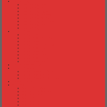
Laci Dorong
Laci Dorong Donati
Laci Dorong Expo
Laci Dorong Highpoint
Laci Dorong Indachi
Laci Dorong Modera
Laci Dorong Orbitrend
Laci Dorong Uno
Laci Dorong Vip
Lemari Arsip
Lemari Arsip Alba
Lemari Arsip Brother
Lemari Arsip Elite
Lemari Arsip Emporium
Lemari Arsip Importa
Lemari Arsip Kozure
Lemari Arsip Lion
Lemari Arsip Tiger
Lemari Arsip Vip
Lemari Arsip (Kayu)
Lemari Pakaian
Lemari Pakaian Activ
Lemari Pakaian Expo
Lemari Pakaian Orbitrend
Locker Cabinet
Meja Kantor
Meja Kantor Activ
Meja Kantor Aditech
Meja Kantor Alba
Meja Kantor Brother
Meja Kantor Euro
Meja Kantor Expo