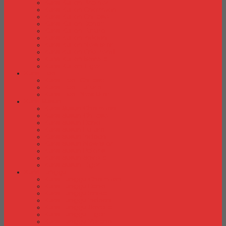
Kursi Kuliah Brother
Kursi Kuliah Chairman
Kursi Kuliah Chitose
Kursi Kuliah Donati
Kursi Kuliah Futura
Kursi Kuliah Indachi
Kursi Kuliah New Star
Kursi Kuliah Orbitrend
Kursi Kuliah Savello
Kursi Kuliah Tiger
Kursi Lipat
Kursi Lipat Chitose
Kursi Lipat Futura
Kursi Lipat New Star
Kursi Susun
Kursi Susun Chairman
Kursi Susun Chitose
Kursi Susun Donati
Kursi Susun Futura
Kursi Susun Indachi
Kursi Susun New Star
Kursi Susun Polaris
Kursi Susun Savello
Kursi Susun Tiger
Kursi Tunggu
Kursi Tunggu Chairman
Kursi Tunggu Donati
Kursi Tunggu Ichiko
Kursi Tunggu Indachi
Kursi Tunggu Savello
Kursi Tunggu Tiger
Kursi Tunggu Verona