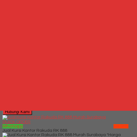
Lihat Detail Produk
Jual Kursi Kantor Rakuda 5110 TLP
*Harga Hubungi CS
Hubungi Kami
QUICK ORDER
Whatsapp
via SMS
Kursi kantor Donati Cortez 1 N
*Harga Hubungi CS
Telepon
087769684700
Whatsapp
6287769684700
Lihat Detail Produk
Kursi kantor Donati Cortez 1 N
*Harga Hubungi CS
Hubungi Kami
QUICK ORDER
Whatsapp
via SMS
Jual Kursi Kantor Rakuda RK 888
*Harga