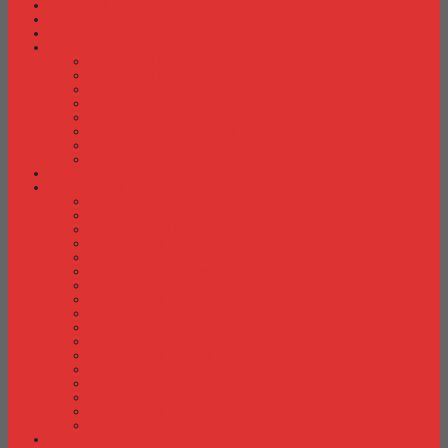
Fire Proof Cabinet
Flip Chart
Graver Furniture
Kursi Bar/ Cafe
Kursi Bar / Cafe Chairman
Kursi Bar / Cafe Subaru
Kursi Bar / Cafe Verona
Kursi Bar/ Cafe Donati
Kursi Bar/ Cafe Ergotec
Kursi Bar/ Cafe Indachi
Kursi Bar/ Cafe Savello
Kursi Bar/ Cafe Tiger
Kursi Gaming
Kursi Kantor
Kursi Kantor Ardent
Kursi Kantor Astrovis
Kursi Kantor Brother
Kursi Kantor Carrera
Kursi Kantor Chairman
Kursi Kantor Chitose
Kursi Kantor Donati
Kursi Kantor Ergotec
Kursi Kantor Importa
Kursi Kantor Indachi
Kursi Kantor Indachi Inco
Kursi Kantor Polaris
Kursi Kantor Rakuda
Kursi kantor Savello
Kursi Kantor Subaru
Kursi Kantor Tiger
Kursi Kantor Verona
Kursi Kuliah