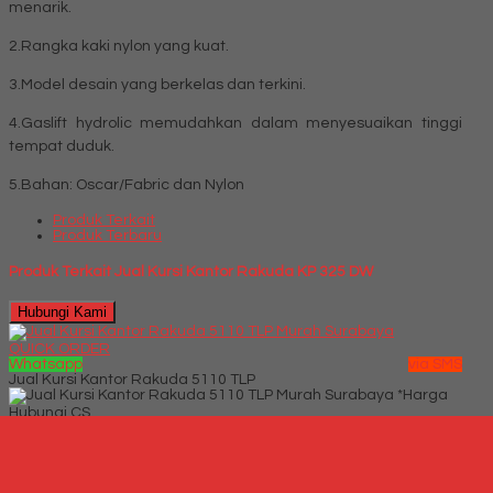
menarik.
2.Rangka kaki nylon yang kuat.
3.Model desain yang berkelas dan terkini.
4.Gaslift hydrolic memudahkan dalam menyesuaikan tinggi
tempat duduk.
5.Bahan: Oscar/Fabric dan Nylon
Produk Terkait
Produk Terbaru
Produk Terkait Jual Kursi Kantor Rakuda KP 325 DW
Hubungi Kami
QUICK ORDER
Whatsapp
via SMS
Jual Kursi Kantor Rakuda 5110 TLP
*Harga
Hubungi CS
Telepon
087769684700
Whatsapp
6287769684700