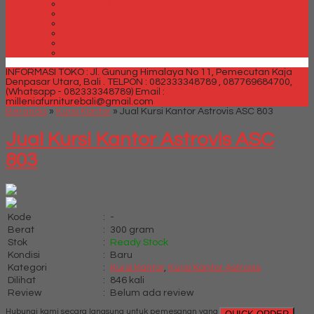
Spring bed Trendy Exeptional
Trendy Deluxe
Trendy Elegance
Trendy Golden Latex
Trendy Grand Lux
Trendy Super
INFORMASI TOKO : Jl. Gunung Himalaya No 11, Pemecutan Kaja
Denpasar Utara, Bali .
TELPON : 082333348789 , 087769684700,
(Whatsapp - 082333348789)
Email :
milleniafurniturebali@gmail.com
Beranda
»
Kursi Kantor
»
Jual Kursi Kantor Astrovis ASC 803
Jual Kursi Kantor Astrovis ASC
803
Kode
:
-
Berat
:
300 gram
Stok
:
Ready Stock
Kondisi
:
Baru
Kategori
:
Kursi Kantor
,
Kursi Kantor Astrovis
Dilihat
:
846 kali
Review
:
Belum ada review
Hubungi kami secara langsung untuk pemesanan yang