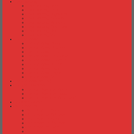
Laci Dorong
Laci Dorong Donati
Laci Dorong Expo
Laci Dorong Highpoint
Laci Dorong Indachi
Laci Dorong Modera
Laci Dorong Orbitrend
Laci Dorong Uno
Laci Dorong Vip
Lemari Arsip
Lemari Arsip Alba
Lemari Arsip Brother
Lemari Arsip Elite
Lemari Arsip Emporium
Lemari Arsip Importa
Lemari Arsip Kozure
Lemari Arsip Lion
Lemari Arsip Tiger
Lemari Arsip Vip
Lemari Arsip (Kayu)
Lemari Pakaian
Lemari Pakaian Activ
Lemari Pakaian Expo
Lemari Pakaian Orbitrend
Locker Cabinet
Meja Kantor
Meja Kantor Activ
Meja Kantor Aditech
Meja Kantor Alba
Meja Kantor Brother
Meja Kantor Euro
Meja Kantor Expo