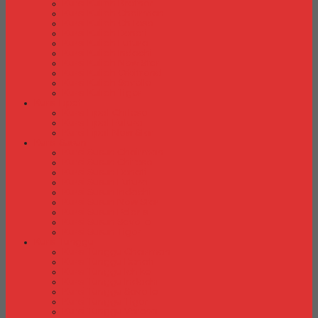
Kursi Kuliah Brother
Kursi Kuliah Chairman
Kursi Kuliah Chitose
Kursi Kuliah Donati
Kursi Kuliah Futura
Kursi Kuliah Indachi
Kursi Kuliah New Star
Kursi Kuliah Orbitrend
Kursi Kuliah Savello
Kursi Kuliah Tiger
Kursi Lipat
Kursi Lipat Chitose
Kursi Lipat Futura
Kursi Lipat New Star
Kursi Susun
Kursi Susun Chairman
Kursi Susun Chitose
Kursi Susun Donati
Kursi Susun Futura
Kursi Susun Indachi
Kursi Susun New Star
Kursi Susun Polaris
Kursi Susun Savello
Kursi Susun Tiger
Kursi Tunggu
Kursi Tunggu Chairman
Kursi Tunggu Donati
Kursi Tunggu Ichiko
Kursi Tunggu Indachi
Kursi Tunggu Savello
Kursi Tunggu Tiger
Kursi Tunggu Verona