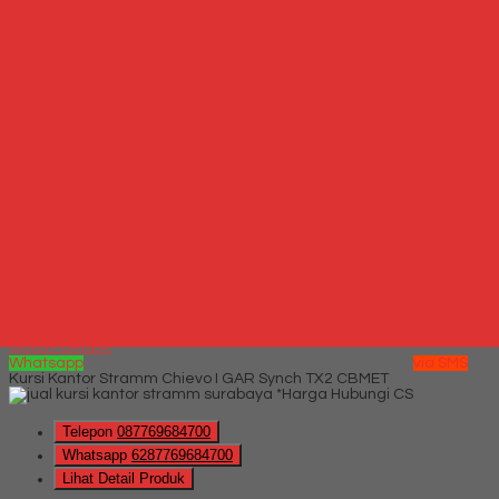
Hubungi Kami
QUICK ORDER
Whatsapp
via SMS
Jual Kursi Kantor Rakuda 992 TWBK
*Harga
Hubungi CS
Telepon
087769684700
Whatsapp
6287769684700
Lihat Detail Produk
Jual Kursi Kantor Rakuda 992 TWBK
*Harga Hubungi CS
Hubungi Kami
QUICK ORDER
Whatsapp
via SMS
Kursi Kantor Stramm Chievo I GAR Synch TX2 CBMET
*Harga Hubungi CS
Telepon
087769684700
Whatsapp
6287769684700
Lihat Detail Produk