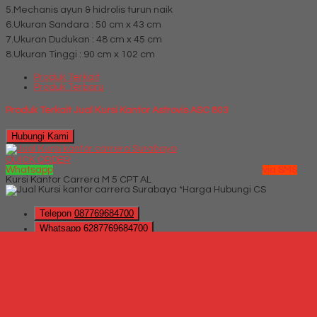
5.Mechanis ayun & hidrolis turun naik
6.Ukuran Sandara : 50 cm x 43 cm
7.Ukuran Dudukan : 48 cm x 45 cm
8.Ukuran Tinggi : 90 cm x 102 cm
Produk Terkait
Produk Terbaru
Produk Terkait Jual Kursi Kantor Astrovis ASC 803
Hubungi Kami
QUICK ORDER
Whatsapp
via SMS
Kursi Kantor Carrera M 5 CPT AL
*Harga Hubungi CS
Telepon
087769684700
Whatsapp
6287769684700
Lihat Detail Produk
Kursi Kantor Carrera M 5 CPT AL
*Harga Hubungi CS