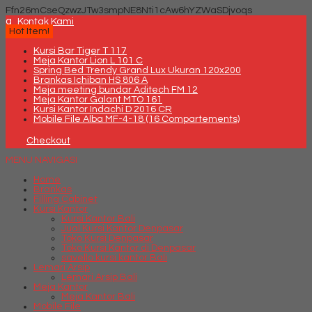
Ffn26mCseQzwzJTw3smpNE8Nti1cAw6hYZWaSDjvoqs
q
Kontak Kami
Hot Item!
Kursi Bar Tiger T 117
Meja Kantor Lion L 101 C
Spring Bed Trendy Grand Lux Ukuran 120x200
Brankas Ichiban HS 806 A
Meja meeting bundar Aditech FM 12
Meja Kantor Galant MTO 161
Kursi Kantor Indachi D 2016 CR
Mobile File Alba MF-4-18 (16 Compartements)
Checkout
MENU NAVIGASI
Home
Brankas
Filling Cabinet
Kursi Kantor
Kursi Kantor Bali
Jual Kursi Kantor Denpasar
Toko Kursi Denpasar
Toko Kursi Kantor di Denpasar
savello kursi kantor Bali
Lemari Arsip
Lemari Arsip Bali
Meja Kantor
Meja Kantor Bali
Mobile File