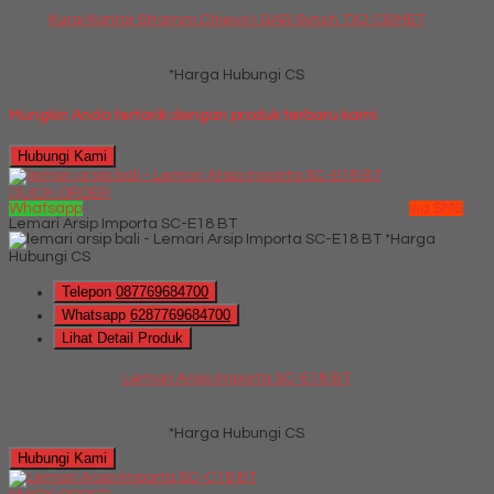
Kursi Kantor Stramm Chievo I GAR Synch TX2 CBMET
*Harga Hubungi CS
Mungkin Anda tertarik dengan produk terbaru kami
Hubungi Kami
QUICK ORDER
Whatsapp
via SMS
Lemari Arsip Importa SC-E18 BT
*Harga
Hubungi CS
Telepon
087769684700
Whatsapp
6287769684700
Lihat Detail Produk
Lemari Arsip Importa SC-E18 BT
*Harga Hubungi CS
Hubungi Kami