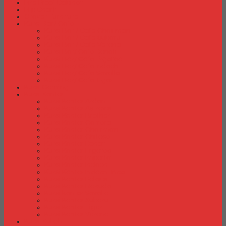
Fire Proof Cabinet
Flip Chart
Graver Furniture
Kursi Bar/ Cafe
Kursi Bar / Cafe Chairman
Kursi Bar / Cafe Subaru
Kursi Bar / Cafe Verona
Kursi Bar/ Cafe Donati
Kursi Bar/ Cafe Ergotec
Kursi Bar/ Cafe Indachi
Kursi Bar/ Cafe Savello
Kursi Bar/ Cafe Tiger
Kursi Gaming
Kursi Kantor
Kursi Kantor Ardent
Kursi Kantor Astrovis
Kursi Kantor Brother
Kursi Kantor Carrera
Kursi Kantor Chairman
Kursi Kantor Chitose
Kursi Kantor Donati
Kursi Kantor Ergotec
Kursi Kantor Importa
Kursi Kantor Indachi
Kursi Kantor Indachi Inco
Kursi Kantor Polaris
Kursi Kantor Rakuda
Kursi kantor Savello
Kursi Kantor Subaru
Kursi Kantor Tiger
Kursi Kantor Verona
Kursi Kuliah