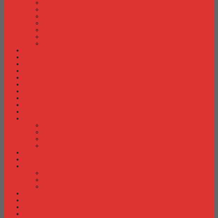
Meja Kantor Indachi
Meja Kantor Lion
Meja Kantor Lunar
Meja Kantor Modera
Meja Kantor Orbitrend
Meja Kantor Uno
Meja Kantor Vip
Meja Komputer
Meja Lipat
Meja Meeting
Meja Resepsionis
Mesin Absensi
Mesin Hitung Uang
Mesin Penghancur Kertas
Mesin Tik
Mobile File
Papan Tulis / WhiteBoard
Partisi Kantor
Partisi Kantor Donati
Partisi Kantor Indachi
Partisi Kantor Modera
Partisi Kantor Uno
Rak Sepatu
Rak Serbaguna
Rak TV
Rak TV Activ
Rak TV Expo
Rak TV Orbitrend
Ranjang Besi Expo
Ranjang Besi Orbitrend
Spring Bed Comforta
Spring bed Trendy