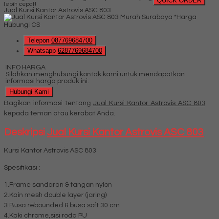
QUICK ORDER
lebih cepat!
Jual Kursi Kantor Astrovis ASC 803
*Harga
Hubungi CS
Telepon
087769684700
Whatsapp
6287769684700
INFO HARGA
Silahkan menghubungi kontak kami untuk mendapatkan
informasi harga produk ini.
Hubungi Kami
Bagikan informasi tentang
Jual Kursi Kantor Astrovis ASC 803
kepada teman atau kerabat Anda.
Deskripsi
Jual Kursi Kantor Astrovis ASC 803
Kursi Kantor Astrovis ASC 803
Spesifikasi :
1.Frame sandaran & tangan nylon
2.Kain mesh double layer (jaring)
3.Busa rebounded & busa soft 30 cm
4.Kaki chrome,sisi roda PU