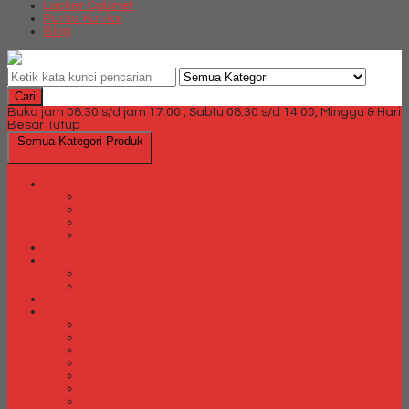
Locker Cabinet
Partisi Kantor
Blog
Cari
Buka jam 08.30 s/d jam 17.00 , Sabtu 08.30 s/d 14.00, Minggu & Hari
Besar Tutup
Semua Kategori Produk
Brankas
Brankas Chubb
Brankas Daichiban
Brankas Ichiban
Brankas Lion
Card Cabinet
Cash Box
Cash Box Daichiban
Cash Box Ichiban
Direction Cabinet
Filling Cabinet
Filling Cabinet Alba
Filling Cabinet Brother
Filling Cabinet Emporium
Filling Cabinet Kozure
Filling Cabinet Lion
Filling Cabinet Tiger
Filling Cabinet Vip