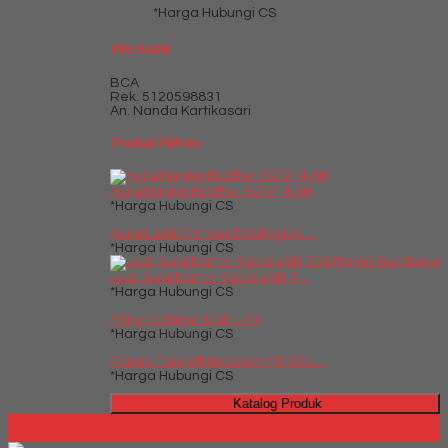
*Harga Hubungi CS
Info Bank
BCA
Rek.
5120598831
An. Nanda Kartikasari
Produk Pilihan
Kursi Kantor Brother BR 214 AH
*Harga Hubungi CS
Kursi Lipat Chitose Daishogun ....
*Harga Hubungi CS
Jual Kursi kantor Subaru SB 1....
*Harga Hubungi CS
Filling Cabinet Lion L.43
*Harga Hubungi CS
Papan Tulis Whiteboard MF 90 x....
*Harga Hubungi CS
Katalog Produk
Millenia Furniture Bali - Situs Jual Meja Kursi Kantor Termurah di
Bali | Milleniafurniturebali.com