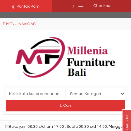
Ffn26mCseQzwzJTw3smpNE8Nti1cAw6hYZWaSDjvoqs
q
Checkout
Kontak Kami
MENU NAVIGASI
Cari
SIDEBAR
Buka jam 08.30 s/d jam 17.00 , Sabtu 08.30 s/d 14.00, Minggu &