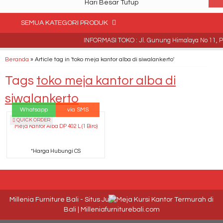
Hari Besar Tutup
SEMUA KATEGORI PRODUK
INFORMASI TOKO : Jl. Gunung Himalaya No 11, Pe
Beranda
»
Article tag in 'toko meja kantor alba di siwalankerto'
Tags
toko meja kantor alba di
siwalankerto
Whatsapp
via SMS
QUICK ORDER
Meja Kantor Alba DP 402 L (1 Biro)
*Harga Hubungi CS
Millenia Furniture Bali - Situs Jual Meja Kursi Kantor Termurah di
Bali | Milleniafurniturebali.com