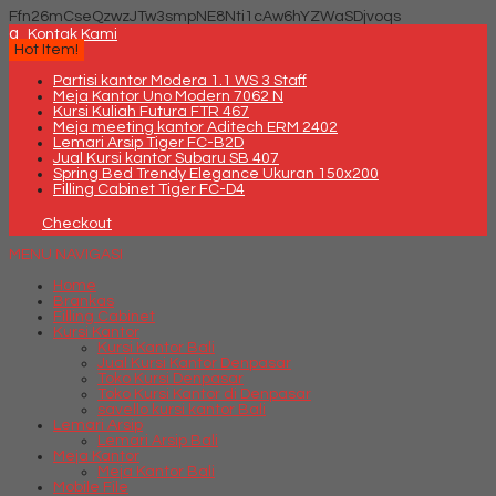
Ffn26mCseQzwzJTw3smpNE8Nti1cAw6hYZWaSDjvoqs
q
Kontak Kami
Hot Item!
Partisi kantor Modera 1.1 WS 3 Staff
Meja Kantor Uno Modern 7062 N
Kursi Kuliah Futura FTR 467
Meja meeting kantor Aditech ERM 2402
Lemari Arsip Tiger FC-B2D
Jual Kursi kantor Subaru SB 407
Spring Bed Trendy Elegance Ukuran 150x200
Filling Cabinet Tiger FC-D4
Checkout
MENU NAVIGASI
Home
Brankas
Filling Cabinet
Kursi Kantor
Kursi Kantor Bali
Jual Kursi Kantor Denpasar
Toko Kursi Denpasar
Toko Kursi Kantor di Denpasar
savello kursi kantor Bali
Lemari Arsip
Lemari Arsip Bali
Meja Kantor
Meja Kantor Bali
Mobile File