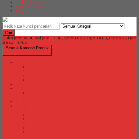
Locker Cabinet
Partisi Kantor
Blog
Cari
Buka jam 08.30 s/d jam 17.00 , Sabtu 08.30 s/d 14.00, Minggu & Hari
Besar Tutup
Semua Kategori Produk
Brankas
Brankas Chubb
Brankas Daichiban
Brankas Ichiban
Brankas Lion
Card Cabinet
Cash Box
Cash Box Daichiban
Cash Box Ichiban
Direction Cabinet
Filling Cabinet
Filling Cabinet Alba
Filling Cabinet Brother
Filling Cabinet Emporium
Filling Cabinet Kozure
Filling Cabinet Lion
Filling Cabinet Tiger
Filling Cabinet Vip