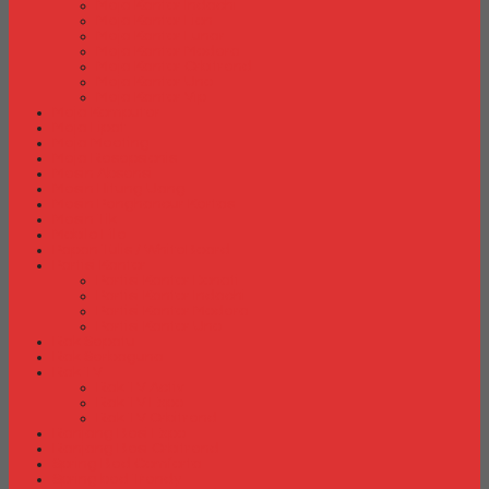
Meja Kantor Indachi
Meja Kantor Lion
Meja Kantor Lunar
Meja Kantor Modera
Meja Kantor Orbitrend
Meja Kantor Uno
Meja Kantor Vip
Meja Komputer
Meja Lipat
Meja Meeting
Meja Resepsionis
Mesin Absensi
Mesin Hitung Uang
Mesin Penghancur Kertas
Mesin Tik
Mobile File
Papan Tulis / WhiteBoard
Partisi Kantor
Partisi Kantor Donati
Partisi Kantor Indachi
Partisi Kantor Modera
Partisi Kantor Uno
Rak Sepatu
Rak Serbaguna
Rak TV
Rak TV Activ
Rak TV Expo
Rak TV Orbitrend
Ranjang Besi Expo
Ranjang Besi Orbitrend
Spring Bed Comforta
Spring bed Trendy