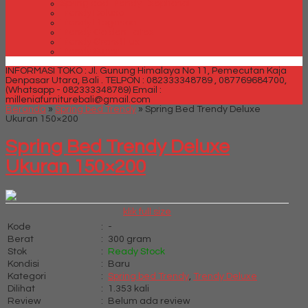
Spring bed Trendy Exeptional
Trendy Deluxe
Trendy Elegance
Trendy Golden Latex
Trendy Grand Lux
Trendy Super
INFORMASI TOKO : Jl. Gunung Himalaya No 11, Pemecutan Kaja
Denpasar Utara, Bali .
TELPON : 082333348789 , 087769684700,
(Whatsapp - 082333348789)
Email :
milleniafurniturebali@gmail.com
Beranda
»
Spring bed Trendy
»
Spring Bed Trendy Deluxe
Ukuran 150×200
Spring Bed Trendy Deluxe
Ukuran 150×200
klik full size
Kode
:
-
Berat
:
300 gram
Stok
:
Ready Stock
Kondisi
:
Baru
Kategori
:
Spring bed Trendy
,
Trendy Deluxe
Dilihat
:
1.353 kali
Review
:
Belum ada review