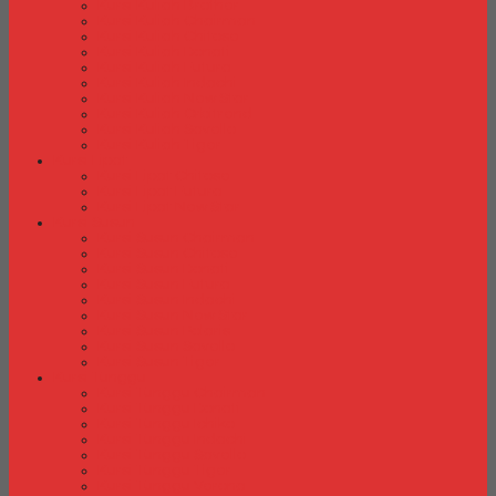
Kursi Kuliah Brother
Kursi Kuliah Chairman
Kursi Kuliah Chitose
Kursi Kuliah Donati
Kursi Kuliah Futura
Kursi Kuliah Indachi
Kursi Kuliah New Star
Kursi Kuliah Orbitrend
Kursi Kuliah Savello
Kursi Kuliah Tiger
Kursi Lipat
Kursi Lipat Chitose
Kursi Lipat Futura
Kursi Lipat New Star
Kursi Susun
Kursi Susun Chairman
Kursi Susun Chitose
Kursi Susun Donati
Kursi Susun Futura
Kursi Susun Indachi
Kursi Susun New Star
Kursi Susun Polaris
Kursi Susun Savello
Kursi Susun Tiger
Kursi Tunggu
Kursi Tunggu Chairman
Kursi Tunggu Donati
Kursi Tunggu Ichiko
Kursi Tunggu Indachi
Kursi Tunggu Savello
Kursi Tunggu Tiger
Kursi Tunggu Verona