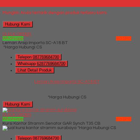
*Harga Hubungi CS
Mungkin Anda tertarik dengan produk terbaru kami
Hubungi Kami
QUICK ORDER
Whatsapp
via SMS
Lemari Arsip Importa SC-A18 BT
*Harga Hubungi CS
Telepon
087769684700
Whatsapp
6287769684700
Lihat Detail Produk
Lemari Arsip Importa SC-A18 BT
*Harga Hubungi CS
Hubungi Kami
QUICK ORDER
Whatsapp
via SMS
Kursi Kantor Stramm Senator GAR Synch T35 CB
*Harga Hubungi CS
Telepon
087769684700