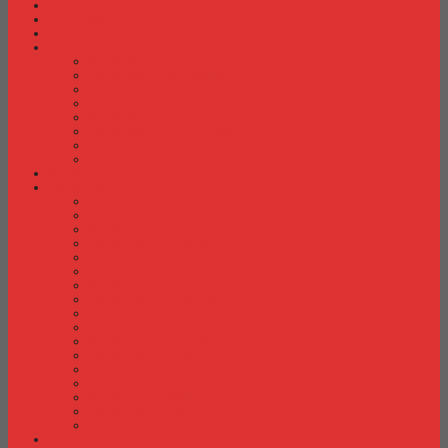
Fire Proof Cabinet
Flip Chart
Graver Furniture
Kursi Bar/ Cafe
Kursi Bar / Cafe Chairman
Kursi Bar / Cafe Subaru
Kursi Bar / Cafe Verona
Kursi Bar/ Cafe Donati
Kursi Bar/ Cafe Ergotec
Kursi Bar/ Cafe Indachi
Kursi Bar/ Cafe Savello
Kursi Bar/ Cafe Tiger
Kursi Gaming
Kursi Kantor
Kursi Kantor Ardent
Kursi Kantor Astrovis
Kursi Kantor Brother
Kursi Kantor Carrera
Kursi Kantor Chairman
Kursi Kantor Chitose
Kursi Kantor Donati
Kursi Kantor Ergotec
Kursi Kantor Importa
Kursi Kantor Indachi
Kursi Kantor Indachi Inco
Kursi Kantor Polaris
Kursi Kantor Rakuda
Kursi kantor Savello
Kursi Kantor Subaru
Kursi Kantor Tiger
Kursi Kantor Verona
Kursi Kuliah