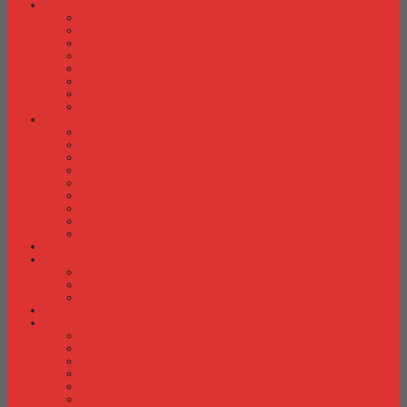
Laci Dorong
Laci Dorong Donati
Laci Dorong Expo
Laci Dorong Highpoint
Laci Dorong Indachi
Laci Dorong Modera
Laci Dorong Orbitrend
Laci Dorong Uno
Laci Dorong Vip
Lemari Arsip
Lemari Arsip Alba
Lemari Arsip Brother
Lemari Arsip Elite
Lemari Arsip Emporium
Lemari Arsip Importa
Lemari Arsip Kozure
Lemari Arsip Lion
Lemari Arsip Tiger
Lemari Arsip Vip
Lemari Arsip (Kayu)
Lemari Pakaian
Lemari Pakaian Activ
Lemari Pakaian Expo
Lemari Pakaian Orbitrend
Locker Cabinet
Meja Kantor
Meja Kantor Activ
Meja Kantor Aditech
Meja Kantor Alba
Meja Kantor Brother
Meja Kantor Euro
Meja Kantor Expo