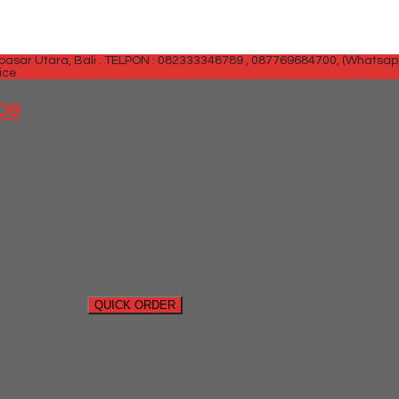
sar Utara, Bali .
TELPON : 082333348789 , 087769684700, (Whatsap
ice
SIDEBAR
ce
QUICK ORDER