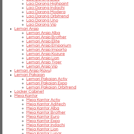
Laci Dorong Highpoint
Laci Dorong Indachi
Laci Dorong Modera
Laci Dorong Orbitrend
Laci Dorong Uno
Laci Dorong Vip
Lemari Arsip
Lemari Arsip Alba
Lemari Arsip Brother
Lemari Arsip Elite
Lemari Arsip Emporium
Lemari Arsip Importa
Lemari Arsip Kozure
Lemari Arsip Lion
Lemari Arsip Tiger
Lemari Arsip Vip
Lemari Arsip (Kayu)
Lemari Pakaian
Lemari Pakaian Activ
Lemari Pakaian Expo
Lemari Pakaian Orbitrend
Locker Cabinet
Meja Kantor
Meja Kantor Activ
Meja Kantor Aditech
Meja Kantor Alba
Meja Kantor Brother
Meja Kantor Euro
Meja Kantor Expo
Meja Kantor Indachi
Meja Kantor Lion
Meja Kantor Lunar