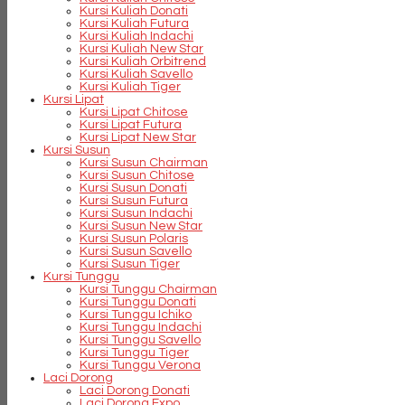
Kursi Kuliah Donati
Kursi Kuliah Futura
Kursi Kuliah Indachi
Kursi Kuliah New Star
Kursi Kuliah Orbitrend
Kursi Kuliah Savello
Kursi Kuliah Tiger
Kursi Lipat
Kursi Lipat Chitose
Kursi Lipat Futura
Kursi Lipat New Star
Kursi Susun
Kursi Susun Chairman
Kursi Susun Chitose
Kursi Susun Donati
Kursi Susun Futura
Kursi Susun Indachi
Kursi Susun New Star
Kursi Susun Polaris
Kursi Susun Savello
Kursi Susun Tiger
Kursi Tunggu
Kursi Tunggu Chairman
Kursi Tunggu Donati
Kursi Tunggu Ichiko
Kursi Tunggu Indachi
Kursi Tunggu Savello
Kursi Tunggu Tiger
Kursi Tunggu Verona
Laci Dorong
Laci Dorong Donati
Laci Dorong Expo