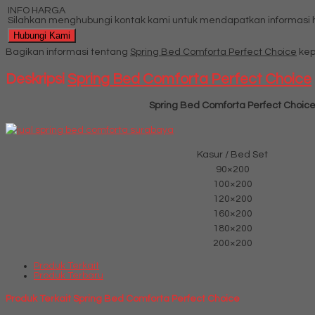
INFO HARGA
Silahkan menghubungi kontak kami untuk mendapatkan informasi ha
Hubungi Kami
Bagikan informasi tentang
Spring Bed Comforta Perfect Choice
kep
Deskripsi
Spring Bed Comforta Perfect Choice
Spring Bed Comforta Perfect Choic
Kasur / Bed Set
90×200
100×200
120×200
160×200
180×200
200×200
Produk Terkait
Produk Terbaru
Produk Terkait Spring Bed Comforta Perfect Choice