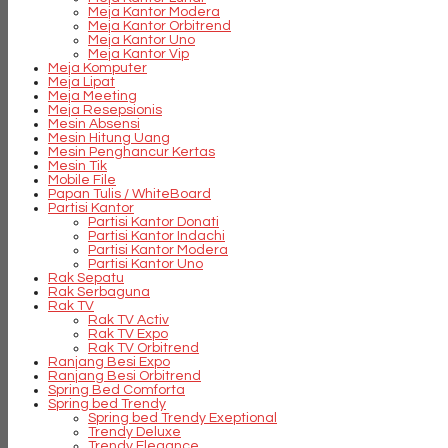
Meja Kantor Modera
Meja Kantor Orbitrend
Meja Kantor Uno
Meja Kantor Vip
Meja Komputer
Meja Lipat
Meja Meeting
Meja Resepsionis
Mesin Absensi
Mesin Hitung Uang
Mesin Penghancur Kertas
Mesin Tik
Mobile File
Papan Tulis / WhiteBoard
Partisi Kantor
Partisi Kantor Donati
Partisi Kantor Indachi
Partisi Kantor Modera
Partisi Kantor Uno
Rak Sepatu
Rak Serbaguna
Rak TV
Rak TV Activ
Rak TV Expo
Rak TV Orbitrend
Ranjang Besi Expo
Ranjang Besi Orbitrend
Spring Bed Comforta
Spring bed Trendy
Spring bed Trendy Exeptional
Trendy Deluxe
Trendy Elegance