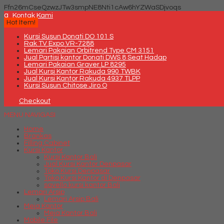
Ffn26mCseQzwzJTw3smpNE8Nti1cAw6hYZWaSDjvoqs
q
Kontak Kami
Hot Item!
Kursi Susun Donati DO 101 S
Rak TV Expo VR-7288
Lemari Pakaian Orbitrend Type CM 3151
Jual Partisi kantor Donati DWS 8 Seat Hadap
Lemari Pakaian Graver LP 8295
Jual Kursi Kantor Rakuda 990 TWBK
Jual Kursi Kantor Rakuda 4937 TLPP
Kursi Susun Chitose Jiro O
Checkout
MENU NAVIGASI
Home
Brankas
Filling Cabinet
Kursi Kantor
Kursi Kantor Bali
Jual Kursi Kantor Denpasar
Toko Kursi Denpasar
Toko Kursi Kantor di Denpasar
savello kursi kantor Bali
Lemari Arsip
Lemari Arsip Bali
Meja Kantor
Meja Kantor Bali
Mobile File