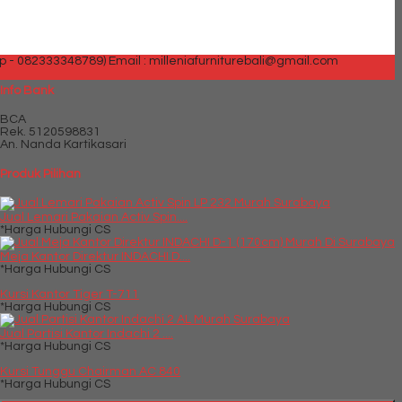
p - 082333348789)
Email : milleniafurniturebali@gmail.com
Info Bank
BCA
Rek.
5120598831
An. Nanda Kartikasari
Produk Pilihan
Jual Lemari Pakaian Activ Spin....
*Harga Hubungi CS
Meja Kantor Direktur INDACHI D....
*Harga Hubungi CS
Kursi Kantor Tiger T-711
*Harga Hubungi CS
Jual Partisi Kantor Indachi 2 ....
*Harga Hubungi CS
Kursi Tunggu Chairman AC 840
*Harga Hubungi CS