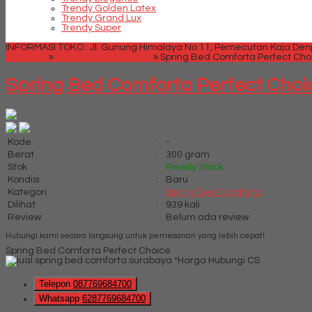
Trendy Golden Latex
Trendy Grand Lux
Trendy Super
INFORMASI TOKO : Jl. Gunung Himalaya No 11, Pemecutan Kaja Denpa
Beranda
»
Spring Bed Comforta
»
Spring Bed Comforta Perfect Cho
Spring Bed Comforta Perfect Choi
Kode
:
-
Berat
:
300 gram
Stok
:
Ready Stock
Kondisi
:
Baru
Kategori
:
Spring Bed Comforta
Dilihat
:
939 kali
Review
:
Belum ada review
Hubungi kami secara langsung untuk pemesanan yang lebih cepat!
Spring Bed Comforta Perfect Choice
*Harga Hubungi CS
Telepon
087769684700
Whatsapp
6287769684700