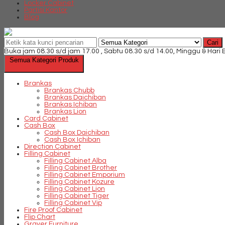
Locker Cabinet
Partisi Kantor
Blog
Cari
Buka jam 08.30 s/d jam 17.00 , Sabtu 08.30 s/d 14.00, Minggu & Hari
Semua Kategori Produk
Brankas
Brankas Chubb
Brankas Daichiban
Brankas Ichiban
Brankas Lion
Card Cabinet
Cash Box
Cash Box Daichiban
Cash Box Ichiban
Direction Cabinet
Filling Cabinet
Filling Cabinet Alba
Filling Cabinet Brother
Filling Cabinet Emporium
Filling Cabinet Kozure
Filling Cabinet Lion
Filling Cabinet Tiger
Filling Cabinet Vip
Fire Proof Cabinet
Flip Chart
Graver Furniture