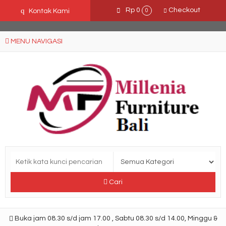
Ffn26mCseQzwzJTw3smpNE8Nti1cAw6hYZWaSDjvoqs
q
Rp 0
Checkout
Kontak Kami
0
MENU NAVIGASI
Cari
Buka jam 08.30 s/d jam 17.00 , Sabtu 08.30 s/d 14.00, Minggu &