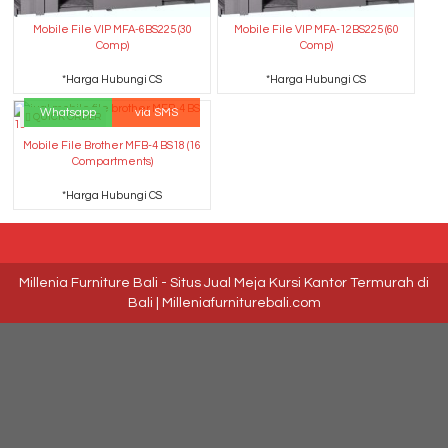
Mobile File VIP MFA-6BS225 (30
Mobile File VIP MFA-12BS225 (60
Comp)
Comp)
*Harga Hubungi CS
*Harga Hubungi CS
Whatsapp
via SMS
QUICK ORDER
Mobile File Brother MFB-4 BS18 (16
Compartments)
*Harga Hubungi CS
Millenia Furniture Bali - Situs Jual Meja Kursi Kantor Termurah di
Bali | Milleniafurniturebali.com