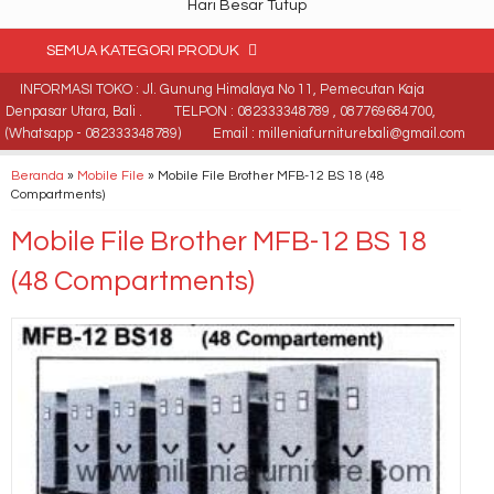
Hari Besar Tutup
SEMUA KATEGORI PRODUK
INFORMASI TOKO : Jl. Gunung Himalaya No 11, Pemecutan Kaja
Denpasar Utara, Bali .
TELPON : 082333348789 , 087769684700,
(Whatsapp - 082333348789)
Email : milleniafurniturebali@gmail.com
Beranda
»
Mobile File
»
Mobile File Brother MFB-12 BS 18 (48
Compartments)
Mobile File Brother MFB-12 BS 18
(48 Compartments)