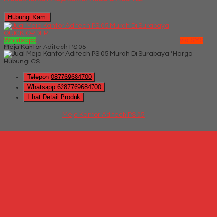
Hubungi Kami
QUICK ORDER
Whatsapp
via SMS
Meja Kantor Aditech PS 05
*Harga
Hubungi CS
Telepon
087769684700
Whatsapp
6287769684700
Lihat Detail Produk
Meja Kantor Aditech PS 05
*Harga Hubungi CS
Hubungi Kami
QUICK ORDER
Whatsapp
via SMS
Meja Kantor Modera AOD 7514
*Harga Hubungi CS
Telepon
087769684700
Whatsapp
6287769684700