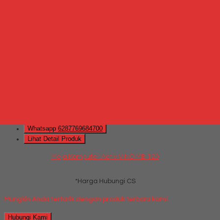
Lihat Detail Produk
Meja Kantor Modera AOD 7514
*Harga Hubungi CS
Hubungi Kami
QUICK ORDER
Whatsapp
via SMS
Meja Komputer Activ VINO MB 120
*Harga Hubungi CS
Telepon
087769684700
Whatsapp
6287769684700
Lihat Detail Produk
Meja Komputer Activ VINO MB 120
*Harga Hubungi CS
Mungkin Anda tertarik dengan produk terbaru kami
Hubungi Kami