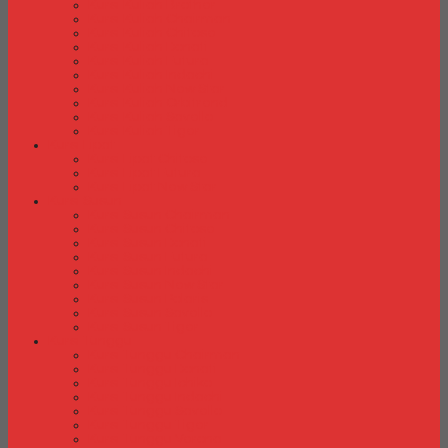
Kursi Kuliah Brother
Kursi Kuliah Chairman
Kursi Kuliah Chitose
Kursi Kuliah Donati
Kursi Kuliah Futura
Kursi Kuliah Indachi
Kursi Kuliah New Star
Kursi Kuliah Orbitrend
Kursi Kuliah Savello
Kursi Kuliah Tiger
Kursi Lipat
Kursi Lipat Chitose
Kursi Lipat Futura
Kursi Lipat New Star
Kursi Susun
Kursi Susun Chairman
Kursi Susun Chitose
Kursi Susun Donati
Kursi Susun Futura
Kursi Susun Indachi
Kursi Susun New Star
Kursi Susun Polaris
Kursi Susun Savello
Kursi Susun Tiger
Kursi Tunggu
Kursi Tunggu Chairman
Kursi Tunggu Donati
Kursi Tunggu Ichiko
Kursi Tunggu Indachi
Kursi Tunggu Savello
Kursi Tunggu Tiger
Kursi Tunggu Verona