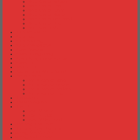
Meja Kantor Indachi
Meja Kantor Lion
Meja Kantor Lunar
Meja Kantor Modera
Meja Kantor Orbitrend
Meja Kantor Uno
Meja Kantor Vip
Meja Komputer
Meja Lipat
Meja Meeting
Meja Resepsionis
Mesin Absensi
Mesin Hitung Uang
Mesin Penghancur Kertas
Mesin Tik
Mobile File
Papan Tulis / WhiteBoard
Partisi Kantor
Partisi Kantor Donati
Partisi Kantor Indachi
Partisi Kantor Modera
Partisi Kantor Uno
Rak Sepatu
Rak Serbaguna
Rak TV
Rak TV Activ
Rak TV Expo
Rak TV Orbitrend
Ranjang Besi Expo
Ranjang Besi Orbitrend
Spring Bed Comforta
Spring bed Trendy