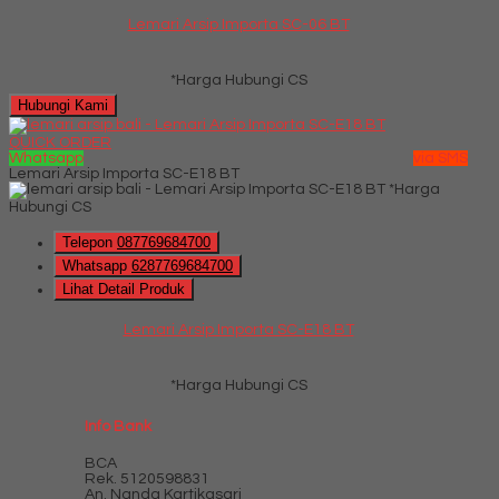
Lemari Arsip Importa SC-06 BT
*Harga Hubungi CS
Hubungi Kami
QUICK ORDER
Whatsapp
via SMS
Lemari Arsip Importa SC-E18 BT
*Harga
Hubungi CS
Telepon
087769684700
Whatsapp
6287769684700
Lihat Detail Produk
Lemari Arsip Importa SC-E18 BT
*Harga Hubungi CS
Info Bank
BCA
Rek.
5120598831
An. Nanda Kartikasari