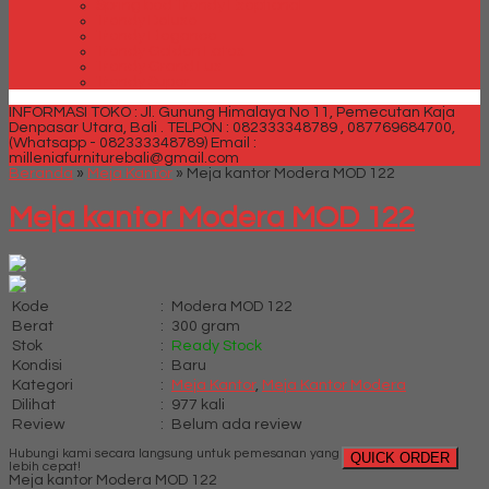
Spring bed Trendy Exeptional
Trendy Deluxe
Trendy Elegance
Trendy Golden Latex
Trendy Grand Lux
Trendy Super
INFORMASI TOKO : Jl. Gunung Himalaya No 11, Pemecutan Kaja
Denpasar Utara, Bali .
TELPON : 082333348789 , 087769684700,
(Whatsapp - 082333348789)
Email :
milleniafurniturebali@gmail.com
Beranda
»
Meja Kantor
»
Meja kantor Modera MOD 122
Meja kantor Modera MOD 122
Kode
:
Modera MOD 122
Berat
:
300 gram
Stok
:
Ready Stock
Kondisi
:
Baru
Kategori
:
Meja Kantor
,
Meja Kantor Modera
Dilihat
:
977 kali
Review
:
Belum ada review
Hubungi kami secara langsung untuk pemesanan yang
QUICK ORDER
lebih cepat!
Meja kantor Modera MOD 122