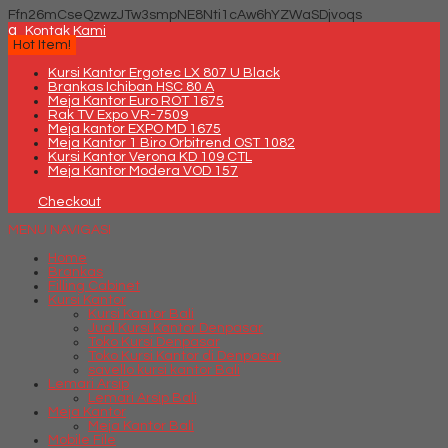
Ffn26mCseQzwzJTw3smpNE8Nti1cAw6hYZWaSDjvoqs
q
Kontak Kami
Hot Item!
Kursi Kantor Ergotec LX 807 U Black
Brankas Ichiban HSC 80 A
Meja Kantor Euro ROT 1675
Rak TV Expo VR-7509
Meja kantor EXPO MD 1675
Meja Kantor 1 Biro Orbitrend OST 1082
Kursi Kantor Verona KD 109 CTL
Meja Kantor Modera VOD 157
Checkout
MENU NAVIGASI
Home
Brankas
Filling Cabinet
Kursi Kantor
Kursi Kantor Bali
Jual Kursi Kantor Denpasar
Toko Kursi Denpasar
Toko Kursi Kantor di Denpasar
savello kursi kantor Bali
Lemari Arsip
Lemari Arsip Bali
Meja Kantor
Meja Kantor Bali
Mobile File