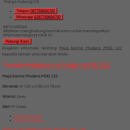
*Harga Hubungi CS
Telepon
087769684700
Whatsapp
6287769684700
INFO HARGA
Silahkan menghubungi kontak kami untuk mendapatkan
informasi harga produk ini.
Hubungi Kami
Bagikan informasi tentang
Meja kantor Modera MOD 122
kepada teman atau kerabat Anda.
Deskripsi
Meja kantor Modera MOD 122
Meja kantor Modera MOD 122
Dimensi:
W 120 x D 60 x H 75cm
Warna:
Grey
Seri:
M-class
Produk Terkait
Produk Terbaru
Produk Terkait Meja kantor Modera MOD 122