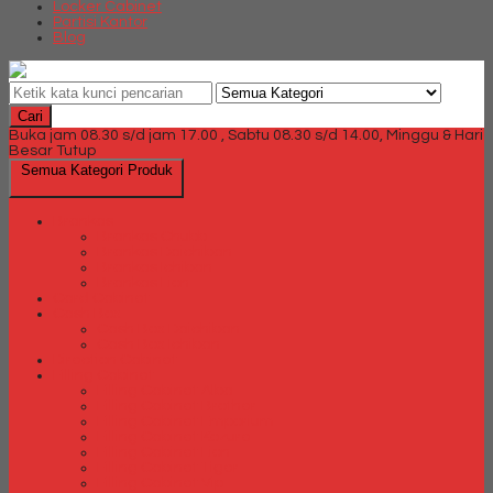
Locker Cabinet
Partisi Kantor
Blog
Cari
Buka jam 08.30 s/d jam 17.00 , Sabtu 08.30 s/d 14.00, Minggu & Hari
Besar Tutup
Semua Kategori Produk
Brankas
Brankas Chubb
Brankas Daichiban
Brankas Ichiban
Brankas Lion
Card Cabinet
Cash Box
Cash Box Daichiban
Cash Box Ichiban
Direction Cabinet
Filling Cabinet
Filling Cabinet Alba
Filling Cabinet Brother
Filling Cabinet Emporium
Filling Cabinet Kozure
Filling Cabinet Lion
Filling Cabinet Tiger
Filling Cabinet Vip