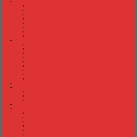
Laci Dorong
Laci Dorong Donati
Laci Dorong Expo
Laci Dorong Highpoint
Laci Dorong Indachi
Laci Dorong Modera
Laci Dorong Orbitrend
Laci Dorong Uno
Laci Dorong Vip
Lemari Arsip
Lemari Arsip Alba
Lemari Arsip Brother
Lemari Arsip Elite
Lemari Arsip Emporium
Lemari Arsip Importa
Lemari Arsip Kozure
Lemari Arsip Lion
Lemari Arsip Tiger
Lemari Arsip Vip
Lemari Arsip (Kayu)
Lemari Pakaian
Lemari Pakaian Activ
Lemari Pakaian Expo
Lemari Pakaian Orbitrend
Locker Cabinet
Meja Kantor
Meja Kantor Activ
Meja Kantor Aditech
Meja Kantor Alba
Meja Kantor Brother
Meja Kantor Euro
Meja Kantor Expo