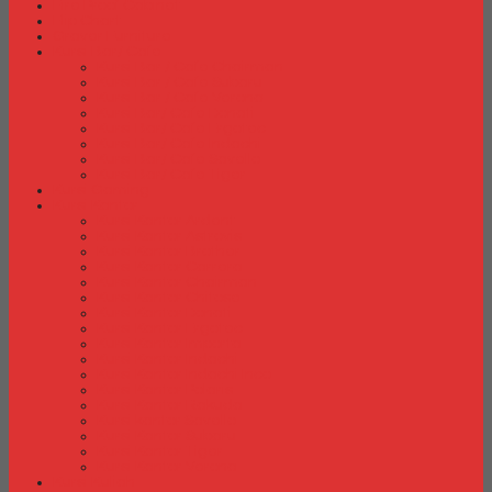
Fire Proof Cabinet
Flip Chart
Graver Furniture
Kursi Bar/ Cafe
Kursi Bar / Cafe Chairman
Kursi Bar / Cafe Subaru
Kursi Bar / Cafe Verona
Kursi Bar/ Cafe Donati
Kursi Bar/ Cafe Ergotec
Kursi Bar/ Cafe Indachi
Kursi Bar/ Cafe Savello
Kursi Bar/ Cafe Tiger
Kursi Gaming
Kursi Kantor
Kursi Kantor Ardent
Kursi Kantor Astrovis
Kursi Kantor Brother
Kursi Kantor Carrera
Kursi Kantor Chairman
Kursi Kantor Chitose
Kursi Kantor Donati
Kursi Kantor Ergotec
Kursi Kantor Importa
Kursi Kantor Indachi
Kursi Kantor Indachi Inco
Kursi Kantor Polaris
Kursi Kantor Rakuda
Kursi kantor Savello
Kursi Kantor Subaru
Kursi Kantor Tiger
Kursi Kantor Verona
Kursi Kuliah