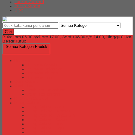
Locker Cabinet
Partisi Kantor
Blog
Cari
Buka jam 08.30 s/d jam 17.00 , Sabtu 08.30 s/d 14.00, Minggu & Hari
Besar Tutup
Semua Kategori Produk
Brankas
Brankas Chubb
Brankas Daichiban
Brankas Ichiban
Brankas Lion
Card Cabinet
Cash Box
Cash Box Daichiban
Cash Box Ichiban
Direction Cabinet
Filling Cabinet
Filling Cabinet Alba
Filling Cabinet Brother
Filling Cabinet Emporium
Filling Cabinet Kozure
Filling Cabinet Lion
Filling Cabinet Tiger
Filling Cabinet Vip