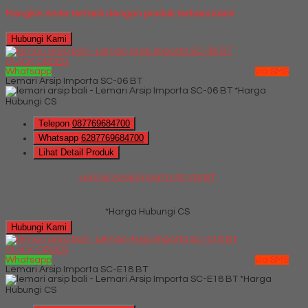
Mungkin Anda tertarik dengan produk terbaru kami
Hubungi Kami
QUICK ORDER
Whatsapp
via SMS
Lemari Arsip Importa SC-06 BT
*Harga
Hubungi CS
Telepon
087769684700
Whatsapp
6287769684700
Lihat Detail Produk
Lemari Arsip Importa SC-06 BT
*Harga Hubungi CS
Hubungi Kami
QUICK ORDER
Whatsapp
via SMS
Lemari Arsip Importa SC-E18 BT
*Harga
Hubungi CS