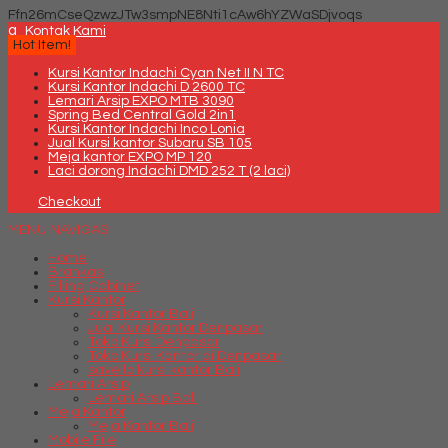
Ffn26mCseQzwzJTw3smpNE8Nti1cAw6hYZWaSDjvoqs
q
Kontak Kami
Hot Item!
Kursi Kantor Indachi Cyan Net II N TC
Kursi Kantor Indachi D 2600 TC
Lemari Arsip EXPO MTB 3090
Spring Bed Central Gold 2in1
Kursi Kantor Indachi Inco Lonia
Jual Kursi kantor Subaru SB 105
Meja kantor EXPO MP 120
Laci dorong Indachi DMD 252 T (2 laci)
Checkout
MENU NAVIGASI
Home
Brankas
Filling Cabinet
Kursi Kantor
Kursi Kantor Bali
Jual Kursi Kantor Denpasar
Toko Kursi Denpasar
Toko Kursi Kantor di Denpasar
savello kursi kantor Bali
Lemari Arsip
Lemari Arsip Bali
Meja Kantor
Meja Kantor Bali
Mobile File