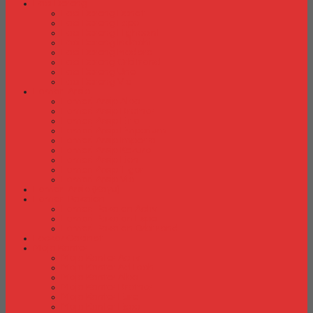
Laci Dorong
Laci Dorong Donati
Laci Dorong Expo
Laci Dorong Highpoint
Laci Dorong Indachi
Laci Dorong Modera
Laci Dorong Orbitrend
Laci Dorong Uno
Laci Dorong Vip
Lemari Arsip
Lemari Arsip Alba
Lemari Arsip Brother
Lemari Arsip Elite
Lemari Arsip Emporium
Lemari Arsip Importa
Lemari Arsip Kozure
Lemari Arsip Lion
Lemari Arsip Tiger
Lemari Arsip Vip
Lemari Arsip (Kayu)
Lemari Pakaian
Lemari Pakaian Activ
Lemari Pakaian Expo
Lemari Pakaian Orbitrend
Locker Cabinet
Meja Kantor
Meja Kantor Activ
Meja Kantor Aditech
Meja Kantor Alba
Meja Kantor Brother
Meja Kantor Euro
Meja Kantor Expo