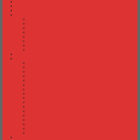
Fire Proof Cabinet
Flip Chart
Graver Furniture
Kursi Bar/ Cafe
Kursi Bar / Cafe Chairman
Kursi Bar / Cafe Subaru
Kursi Bar / Cafe Verona
Kursi Bar/ Cafe Donati
Kursi Bar/ Cafe Ergotec
Kursi Bar/ Cafe Indachi
Kursi Bar/ Cafe Savello
Kursi Bar/ Cafe Tiger
Kursi Gaming
Kursi Kantor
Kursi Kantor Ardent
Kursi Kantor Astrovis
Kursi Kantor Brother
Kursi Kantor Carrera
Kursi Kantor Chairman
Kursi Kantor Chitose
Kursi Kantor Donati
Kursi Kantor Ergotec
Kursi Kantor Importa
Kursi Kantor Indachi
Kursi Kantor Indachi Inco
Kursi Kantor Polaris
Kursi Kantor Rakuda
Kursi kantor Savello
Kursi Kantor Subaru
Kursi Kantor Tiger
Kursi Kantor Verona
Kursi Kuliah