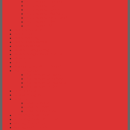
Meja Kantor Indachi
Meja Kantor Lion
Meja Kantor Lunar
Meja Kantor Modera
Meja Kantor Orbitrend
Meja Kantor Uno
Meja Kantor Vip
Meja Komputer
Meja Lipat
Meja Meeting
Meja Resepsionis
Mesin Absensi
Mesin Hitung Uang
Mesin Penghancur Kertas
Mesin Tik
Mobile File
Papan Tulis / WhiteBoard
Partisi Kantor
Partisi Kantor Donati
Partisi Kantor Indachi
Partisi Kantor Modera
Partisi Kantor Uno
Rak Sepatu
Rak Serbaguna
Rak TV
Rak TV Activ
Rak TV Expo
Rak TV Orbitrend
Ranjang Besi Expo
Ranjang Besi Orbitrend
Spring Bed Comforta
Spring bed Trendy