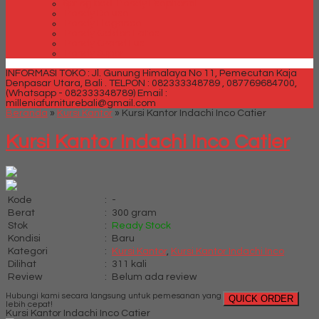
Spring bed Trendy Exeptional
Trendy Deluxe
Trendy Elegance
Trendy Golden Latex
Trendy Grand Lux
Trendy Super
INFORMASI TOKO : Jl. Gunung Himalaya No 11, Pemecutan Kaja
Denpasar Utara, Bali .
TELPON : 082333348789 , 087769684700,
(Whatsapp - 082333348789)
Email :
milleniafurniturebali@gmail.com
Beranda
»
Kursi Kantor
»
Kursi Kantor Indachi Inco Catier
Kursi Kantor Indachi Inco Catier
Kode
:
-
Berat
:
300 gram
Stok
:
Ready Stock
Kondisi
:
Baru
Kategori
:
Kursi Kantor
,
Kursi Kantor Indachi Inco
Dilihat
:
311 kali
Review
:
Belum ada review
Hubungi kami secara langsung untuk pemesanan yang
QUICK ORDER
lebih cepat!
Kursi Kantor Indachi Inco Catier