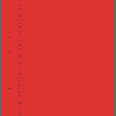
Kursi Kuliah Brother
Kursi Kuliah Chairman
Kursi Kuliah Chitose
Kursi Kuliah Donati
Kursi Kuliah Futura
Kursi Kuliah Indachi
Kursi Kuliah New Star
Kursi Kuliah Orbitrend
Kursi Kuliah Savello
Kursi Kuliah Tiger
Kursi Lipat
Kursi Lipat Chitose
Kursi Lipat Futura
Kursi Lipat New Star
Kursi Susun
Kursi Susun Chairman
Kursi Susun Chitose
Kursi Susun Donati
Kursi Susun Futura
Kursi Susun Indachi
Kursi Susun New Star
Kursi Susun Polaris
Kursi Susun Savello
Kursi Susun Tiger
Kursi Tunggu
Kursi Tunggu Chairman
Kursi Tunggu Donati
Kursi Tunggu Ichiko
Kursi Tunggu Indachi
Kursi Tunggu Savello
Kursi Tunggu Tiger
Kursi Tunggu Verona