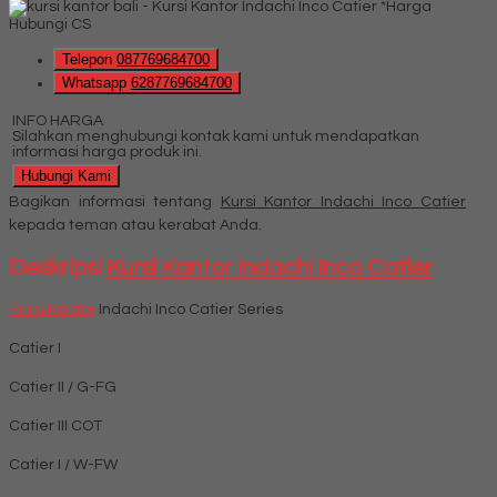
*Harga
Hubungi CS
Telepon
087769684700
Whatsapp
6287769684700
INFO HARGA
Silahkan menghubungi kontak kami untuk mendapatkan
informasi harga produk ini.
Hubungi Kami
Bagikan informasi tentang
Kursi Kantor Indachi Inco Catier
kepada teman atau kerabat Anda.
Deskripsi
Kursi Kantor Indachi Inco Catier
Kursi Kantor
Indachi Inco Catier Series
Catier I
Catier II / G-FG
Catier III COT
Catier I / W-FW