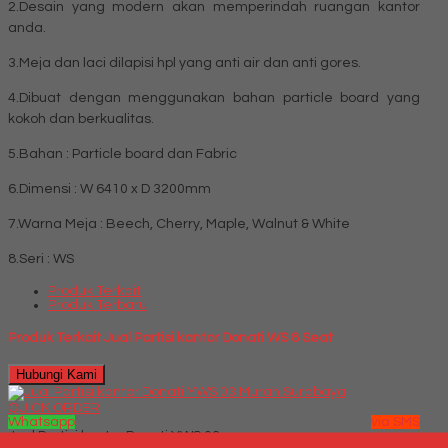
2.Desain yang modern akan memperindah ruangan kantor
anda.
3.Meja dan laci dilapisi hpl yang anti air dan anti gores.
4.Dibuat dengan menggunakan bahan particle board yang
kokoh dan berkualitas.
5.Bahan : Particle board dan Fabric
6.Dimensi : W 6410 x D 3200mm
7.Warna Meja : Beech, Cherry, Maple, Walnut & White
8.Seri : WS
Produk Terkait
Produk Terbaru
Produk Terkait Jual Partisi kantor Donati WS 8 Seat
Hubungi Kami
QUICK ORDER
Whatsapp
via SMS
Jual Partisi kantor Donati YWS 03