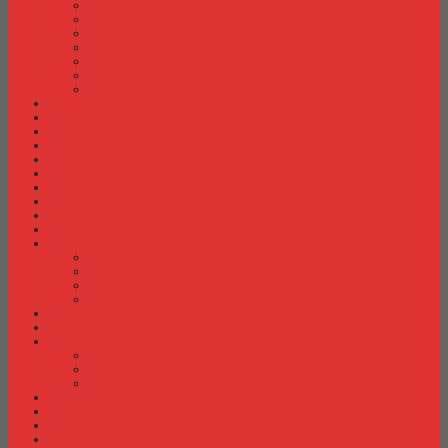
Meja Kantor Indachi
Meja Kantor Lion
Meja Kantor Lunar
Meja Kantor Modera
Meja Kantor Orbitrend
Meja Kantor Uno
Meja Kantor Vip
Meja Komputer
Meja Lipat
Meja Meeting
Meja Resepsionis
Mesin Absensi
Mesin Hitung Uang
Mesin Penghancur Kertas
Mesin Tik
Mobile File
Papan Tulis / WhiteBoard
Partisi Kantor
Partisi Kantor Donati
Partisi Kantor Indachi
Partisi Kantor Modera
Partisi Kantor Uno
Rak Sepatu
Rak Serbaguna
Rak TV
Rak TV Activ
Rak TV Expo
Rak TV Orbitrend
Ranjang Besi Expo
Ranjang Besi Orbitrend
Spring Bed Comforta
Spring bed Trendy