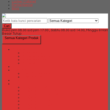
Locker Cabinet
Partisi Kantor
Blog
Cari
Buka jam 08.30 s/d jam 17.00 , Sabtu 08.30 s/d 14.00, Minggu & Hari
Besar Tutup
Semua Kategori Produk
Brankas
Brankas Chubb
Brankas Daichiban
Brankas Ichiban
Brankas Lion
Card Cabinet
Cash Box
Cash Box Daichiban
Cash Box Ichiban
Direction Cabinet
Filling Cabinet
Filling Cabinet Alba
Filling Cabinet Brother
Filling Cabinet Emporium
Filling Cabinet Kozure
Filling Cabinet Lion
Filling Cabinet Tiger
Filling Cabinet Vip