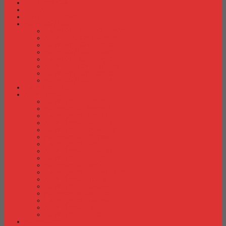
Fire Proof Cabinet
Flip Chart
Graver Furniture
Kursi Bar/ Cafe
Kursi Bar / Cafe Chairman
Kursi Bar / Cafe Subaru
Kursi Bar / Cafe Verona
Kursi Bar/ Cafe Donati
Kursi Bar/ Cafe Ergotec
Kursi Bar/ Cafe Indachi
Kursi Bar/ Cafe Savello
Kursi Bar/ Cafe Tiger
Kursi Gaming
Kursi Kantor
Kursi Kantor Ardent
Kursi Kantor Astrovis
Kursi Kantor Brother
Kursi Kantor Carrera
Kursi Kantor Chairman
Kursi Kantor Chitose
Kursi Kantor Donati
Kursi Kantor Ergotec
Kursi Kantor Importa
Kursi Kantor Indachi
Kursi Kantor Indachi Inco
Kursi Kantor Polaris
Kursi Kantor Rakuda
Kursi kantor Savello
Kursi Kantor Subaru
Kursi Kantor Tiger
Kursi Kantor Verona
Kursi Kuliah