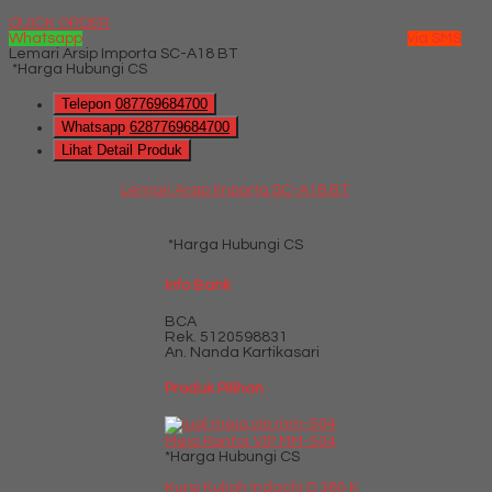
QUICK ORDER
Whatsapp
via SMS
Lemari Arsip Importa SC-A18 BT
*Harga Hubungi CS
Telepon
087769684700
Whatsapp
6287769684700
Lihat Detail Produk
Lemari Arsip Importa SC-A18 BT
*Harga Hubungi CS
Info Bank
BCA
Rek.
5120598831
An. Nanda Kartikasari
Produk Pilihan
Meja Kantor VIP MM-504
*Harga Hubungi CS
Kursi Kuliah Indachi D 380 K