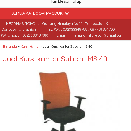
Hari Besar Tutup
SEMUA KATEGORI PRODUK
INFORMASI TOKO : Jl. Gunung Himalaya No 11, Pemecutan Kaja
Denpasar Utara, Bali .
TELPON : 082333348789 , 087769684700,
(Whatsapp - 082333348789)
Email : milleniafurniturebali@gmail.com
Beranda
»
Kursi Kantor
»
Jual Kursi kantor Subaru MS 40
Jual Kursi kantor Subaru MS 40