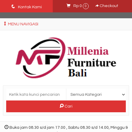
Ffn26mCseQzwzJTw3smpNE8Nti1cAw6hYZWaSDjvoqs
q
Rp 0
Checkout
0
Kontak Kami
MENU NAVIGASI
Cari
Buka jam 08.30 s/d jam 17.00 , Sabtu 08.30 s/d 14.00, Minggu &