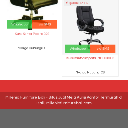
QUICK ORDER
Whatsapp
via SMS
Kursi Kantor Polaris B 02
*Harga Hubungi CS
Whatsapp
via SMS
Kursi Kantor Importa IMP OC 8018
*Harga Hubungi CS
Millenia Furniture Bali - Situs Jual Meja Kursi Kantor Termurah di
Bali | Milleniafurniturebali.com