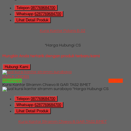
Telepon
087769684700
Whatsapp
6287769684700
Lihat Detail Produk
Kursi Kantor Polaris B 02
*Harga Hubungi CS
Mungkin Anda tertarik dengan produk terbaru kami
Hubungi Kami
QUICK ORDER
Whatsapp
via SMS
Kursi Kantor Stramm Chievo III GAR TAS2 BMET
*Harga Hubungi CS
Telepon
087769684700
Whatsapp
6287769684700
Lihat Detail Produk
Kursi Kantor Stramm Chievo III GAR TAS2 BMET