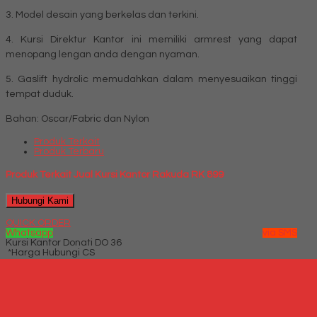
3. Model desain yang berkelas dan terkini.
4. Kursi Direktur Kantor ini memiliki armrest yang dapat
menopang lengan anda dengan nyaman.
5. Gaslift hydrolic memudahkan dalam menyesuaikan tinggi
tempat duduk.
Bahan: Oscar/Fabric dan Nylon
Produk Terkait
Produk Terbaru
Produk Terkait Jual Kursi Kantor Rakuda RK 899
Hubungi Kami
QUICK ORDER
Whatsapp
via SMS
Kursi Kantor Donati DO 36
*Harga Hubungi CS
Telepon
087769684700
Whatsapp
6287769684700
Lihat Detail Produk