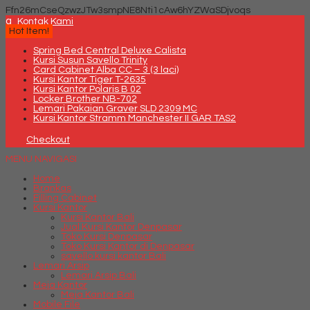
Ffn26mCseQzwzJTw3smpNE8Nti1cAw6hYZWaSDjvoqs
q
Kontak Kami
Hot Item!
Spring Bed Central Deluxe Calista
Kursi Susun Savello Trinity
Card Cabinet Alba CC – 3 (3 laci)
Kursi Kantor Tiger T-2635
Kursi Kantor Polaris B 02
Locker Brother NB-702
Lemari Pakaian Graver SLD 2309 MC
Kursi Kantor Stramm Manchester II GAR TAS2
Checkout
MENU NAVIGASI
Home
Brankas
Filling Cabinet
Kursi Kantor
Kursi Kantor Bali
Jual Kursi Kantor Denpasar
Toko Kursi Denpasar
Toko Kursi Kantor di Denpasar
savello kursi kantor Bali
Lemari Arsip
Lemari Arsip Bali
Meja Kantor
Meja Kantor Bali
Mobile File