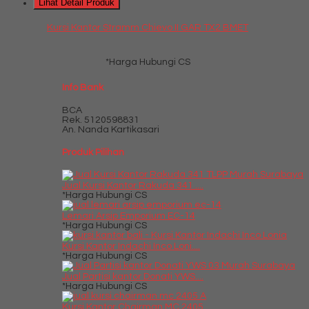
Lihat Detail Produk
Kursi Kantor Stramm Chievo II GAR TX2 BMET
*Harga Hubungi CS
Info Bank
BCA
Rek.
5120598831
An. Nanda Kartikasari
Produk Pilihan
Jual Kursi Kantor Rakuda 341 ....
*Harga Hubungi CS
Lemari Arsip Emporium EC-14
*Harga Hubungi CS
Kursi Kantor Indachi Inco Loni....
*Harga Hubungi CS
Jual Partisi kantor Donati YWS....
*Harga Hubungi CS
Kursi Kantor Chairman MC 2405 ....