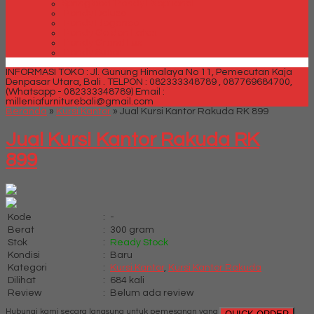
Spring bed Trendy Exeptional
Trendy Deluxe
Trendy Elegance
Trendy Golden Latex
Trendy Grand Lux
Trendy Super
INFORMASI TOKO : Jl. Gunung Himalaya No 11, Pemecutan Kaja
Denpasar Utara, Bali .
TELPON : 082333348789 , 087769684700,
(Whatsapp - 082333348789)
Email :
milleniafurniturebali@gmail.com
Beranda
»
Kursi Kantor
»
Jual Kursi Kantor Rakuda RK 899
Jual Kursi Kantor Rakuda RK
899
Kode
:
-
Berat
:
300 gram
Stok
:
Ready Stock
Kondisi
:
Baru
Kategori
:
Kursi Kantor
,
Kursi Kantor Rakuda
Dilihat
:
684 kali
Review
:
Belum ada review
Hubungi kami secara langsung untuk pemesanan yang