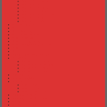
Meja Kantor Indachi
Meja Kantor Lion
Meja Kantor Lunar
Meja Kantor Modera
Meja Kantor Orbitrend
Meja Kantor Uno
Meja Kantor Vip
Meja Komputer
Meja Lipat
Meja Meeting
Meja Resepsionis
Mesin Absensi
Mesin Hitung Uang
Mesin Penghancur Kertas
Mesin Tik
Mobile File
Papan Tulis / WhiteBoard
Partisi Kantor
Partisi Kantor Donati
Partisi Kantor Indachi
Partisi Kantor Modera
Partisi Kantor Uno
Rak Sepatu
Rak Serbaguna
Rak TV
Rak TV Activ
Rak TV Expo
Rak TV Orbitrend
Ranjang Besi Expo
Ranjang Besi Orbitrend
Spring Bed Comforta
Spring bed Trendy