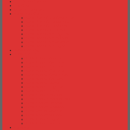
Fire Proof Cabinet
Flip Chart
Graver Furniture
Kursi Bar/ Cafe
Kursi Bar / Cafe Chairman
Kursi Bar / Cafe Subaru
Kursi Bar / Cafe Verona
Kursi Bar/ Cafe Donati
Kursi Bar/ Cafe Ergotec
Kursi Bar/ Cafe Indachi
Kursi Bar/ Cafe Savello
Kursi Bar/ Cafe Tiger
Kursi Gaming
Kursi Kantor
Kursi Kantor Ardent
Kursi Kantor Astrovis
Kursi Kantor Brother
Kursi Kantor Carrera
Kursi Kantor Chairman
Kursi Kantor Chitose
Kursi Kantor Donati
Kursi Kantor Ergotec
Kursi Kantor Importa
Kursi Kantor Indachi
Kursi Kantor Indachi Inco
Kursi Kantor Polaris
Kursi Kantor Rakuda
Kursi kantor Savello
Kursi Kantor Subaru
Kursi Kantor Tiger
Kursi Kantor Verona
Kursi Kuliah