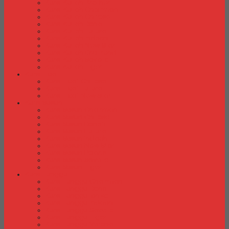
Kursi Kuliah Brother
Kursi Kuliah Chairman
Kursi Kuliah Chitose
Kursi Kuliah Donati
Kursi Kuliah Futura
Kursi Kuliah Indachi
Kursi Kuliah New Star
Kursi Kuliah Orbitrend
Kursi Kuliah Savello
Kursi Kuliah Tiger
Kursi Lipat
Kursi Lipat Chitose
Kursi Lipat Futura
Kursi Lipat New Star
Kursi Susun
Kursi Susun Chairman
Kursi Susun Chitose
Kursi Susun Donati
Kursi Susun Futura
Kursi Susun Indachi
Kursi Susun New Star
Kursi Susun Polaris
Kursi Susun Savello
Kursi Susun Tiger
Kursi Tunggu
Kursi Tunggu Chairman
Kursi Tunggu Donati
Kursi Tunggu Ichiko
Kursi Tunggu Indachi
Kursi Tunggu Savello
Kursi Tunggu Tiger
Kursi Tunggu Verona