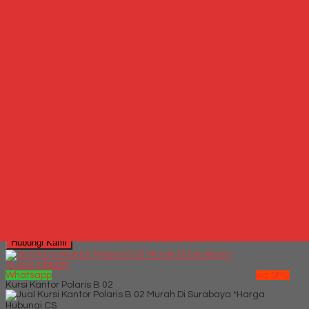
Kursi Kantor Donati DO 36
*Harga Hubungi CS
Hubungi Kami
QUICK ORDER
Whatsapp
via SMS
Kursi Kantor Chairman MC 2155 A
*Harga Hubungi CS
Telepon
087769684700
Whatsapp
6287769684700
Lihat Detail Produk
Kursi Kantor Chairman MC 2155 A
*Harga Hubungi CS
Hubungi Kami
QUICK ORDER
Whatsapp
via SMS
Kursi Kantor Polaris B 02
*Harga
Hubungi CS