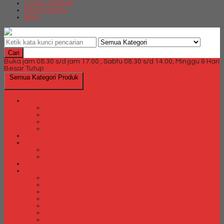
Locker Cabinet
Partisi Kantor
Blog
Cari
Buka jam 08.30 s/d jam 17.00 , Sabtu 08.30 s/d 14.00, Minggu & Hari
Besar Tutup
Semua Kategori Produk
Brankas
Brankas Chubb
Brankas Daichiban
Brankas Ichiban
Brankas Lion
Card Cabinet
Cash Box
Cash Box Daichiban
Cash Box Ichiban
Direction Cabinet
Filling Cabinet
Filling Cabinet Alba
Filling Cabinet Brother
Filling Cabinet Emporium
Filling Cabinet Kozure
Filling Cabinet Lion
Filling Cabinet Tiger
Filling Cabinet Vip