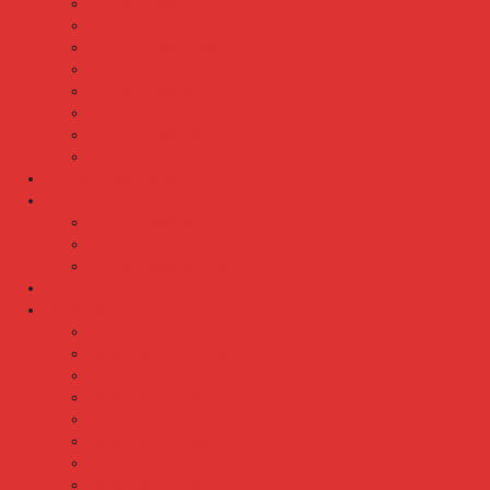
Lemari Arsip Brother
Lemari Arsip Elite
Lemari Arsip Emporium
Lemari Arsip Importa
Lemari Arsip Kozure
Lemari Arsip Lion
Lemari Arsip Tiger
Lemari Arsip Vip
Lemari Arsip (Kayu)
Lemari Pakaian
Lemari Pakaian Activ
Lemari Pakaian Expo
Lemari Pakaian Orbitrend
Locker Cabinet
Meja Kantor
Meja Kantor Activ
Meja Kantor Aditech
Meja Kantor Alba
Meja Kantor Brother
Meja Kantor Euro
Meja Kantor Expo
Meja Kantor Indachi
Meja Kantor Lion