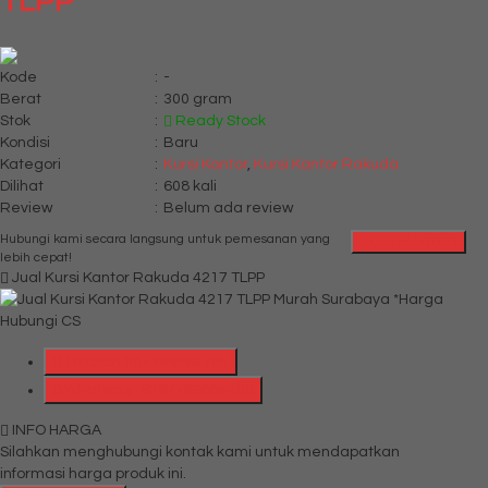
TLPP
Kode
:
-
Berat
:
300 gram
Stok
:
Ready Stock
Kondisi
:
Baru
Kategori
:
Kursi Kantor
,
Kursi Kantor Rakuda
Dilihat
:
608 kali
Review
:
Belum ada review
Hubungi kami secara langsung untuk pemesanan yang
QUICK ORDER
lebih cepat!
Jual Kursi Kantor Rakuda 4217 TLPP
*Harga
Hubungi CS
Telepon
087769684700
Whatsapp
6287769684700
INFO HARGA
Silahkan menghubungi kontak kami untuk mendapatkan
informasi harga produk ini.