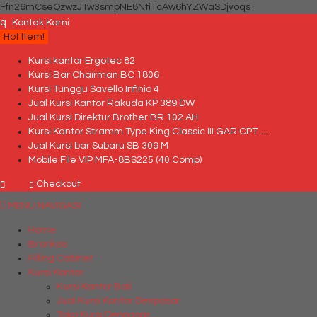
Ffn26mCseQzwzJTw3smpNE8Nti1cAw6hYZWaSDjvoqs
q
Kontak Kami
Hot Item!
Kursi kantor Ergotec 82
Kursi Bar Chairman BC 1806
Kursi Tunggu Savello Infinio 4
Jual Kursi Kantor Rakuda KP 389 DW
Jual Kursi Direktur Brother BR 102 AH
Kursi Kantor Stramm Type King Classic III GAR CPT ....
Jual Kursi bar Subaru SB 309 M
Mobile File VIP MFA-8BS225 (40 Comp)
Checkout
MENU NAVIGASI
Home
Brankas
Filling Cabinet
Kursi Kantor
Kursi Kantor Bali
Jual Kursi Kantor Denpasar
Toko Kursi Denpasar