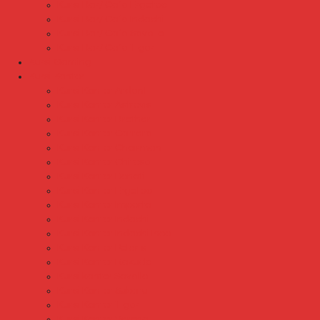
Kursi Bar/ Cafe Ergotec
Kursi Bar/ Cafe Indachi
Kursi Bar/ Cafe Savello
Kursi Bar/ Cafe Tiger
Kursi Gaming
Kursi Kantor
Kursi Kantor Ardent
Kursi Kantor Astrovis
Kursi Kantor Brother
Kursi Kantor Carrera
Kursi Kantor Chairman
Kursi Kantor Chitose
Kursi Kantor Donati
Kursi Kantor Ergotec
Kursi Kantor Importa
Kursi Kantor Indachi
Kursi Kantor Indachi Inco
Kursi Kantor Polaris
Kursi Kantor Rakuda
Kursi kantor Savello
Kursi Kantor Subaru
Kursi Kantor Tiger
Kursi Kantor Verona