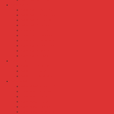
Kursi Kuliah
Kursi Kuliah Brother
Kursi Kuliah Chairman
Kursi Kuliah Chitose
Kursi Kuliah Donati
Kursi Kuliah Futura
Kursi Kuliah Indachi
Kursi Kuliah New Star
Kursi Kuliah Orbitrend
Kursi Kuliah Savello
Kursi Kuliah Tiger
Kursi Lipat
Kursi Lipat Chitose
Kursi Lipat Futura
Kursi Lipat New Star
Kursi Susun
Kursi Susun Chairman
Kursi Susun Chitose
Kursi Susun Donati
Kursi Susun Futura
Kursi Susun Indachi
Kursi Susun New Star