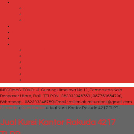
Rak TV
Rak TV Activ
Rak TV Expo
Rak TV Orbitrend
Ranjang Besi Expo
Ranjang Besi Orbitrend
Spring Bed Comforta
Spring bed Trendy
Spring bed Trendy Exeptional
Trendy Deluxe
Trendy Elegance
Trendy Golden Latex
Trendy Grand Lux
Trendy Super
INFORMASI TOKO : Jl. Gunung Himalaya No 11, Pemecutan Kaja
Denpasar Utara, Bali .
TELPON : 082333348789 , 087769684700,
(Whatsapp - 082333348789)
Email : milleniafurniturebali@gmail.com
Beranda
»
Kursi Kantor
»
Jual Kursi Kantor Rakuda 4217 TLPP
Jual Kursi Kantor Rakuda 4217