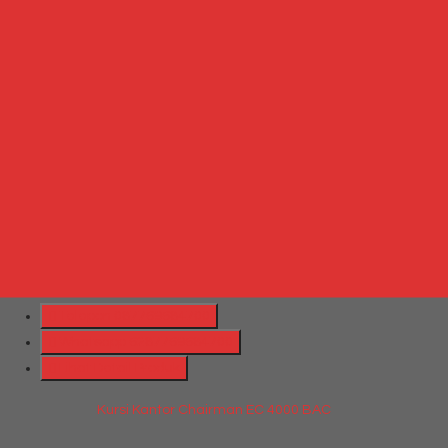
tempat duduk.
6. Bahan: Oscar/Fabric dan Nylon
Produk Terkait
Produk Terbaru
Produk Terkait Jual Kursi Kantor Rakuda 4217 TLPP
Hubungi Kami
QUICK ORDER
Whatsapp
via SMS
Kursi Kantor Chairman EC 4000 BAC
*Harga Hubungi CS
Telepon
087769684700
Whatsapp
6287769684700
Lihat Detail Produk
Kursi Kantor Chairman EC 4000 BAC