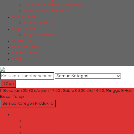
Toko Kursi Kantor di Denpasar
savello kursi kantor Bali
Lemari Arsip
Lemari Arsip Bali
Meja Kantor
Meja Kantor Bali
Mobile File
Locker Cabinet
Partisi Kantor
Blog
Cari
Buka jam 08.30 s/d jam 17.00 , Sabtu 08.30 s/d 14.00, Minggu & Hari
Besar Tutup
Semua Kategori Produk
Brankas
Brankas Chubb
Brankas Daichiban
Brankas Ichiban