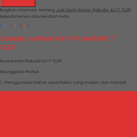
Hubungi Kami
Bagikan informasi tentang
Jual Kursi Kantor Rakuda 4217 TLPP
kepada teman atau kerabat Anda.
Deskripsi
Jual Kursi Kantor Rakuda 4217
TLPP
Kursi Kantor Rakuda 4217 TLPP
Keunggulan Produk:
1. Menggunakan bahan oscar/fabric yang modern dan menarik.
2. Rangka kaki nylon yang kuat.
3. Model desain yang berkelas dan terkini.
4. Kursi Direktur Kantor ini memiliki armrest yang dapat
menopang lengan anda dengan nyaman.
5. Gaslift hydrolic memudahkan dalam menyesuaikan tinggi