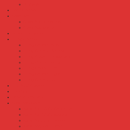
Brankas Lion
Card Cabinet
Cash Box
Cash Box Daichiban
Cash Box Ichiban
Direction Cabinet
Filling Cabinet
Filling Cabinet Alba
Filling Cabinet Brother
Filling Cabinet Emporium
Filling Cabinet Kozure
Filling Cabinet Lion
Filling Cabinet Tiger
Filling Cabinet Vip
Fire Proof Cabinet
Flip Chart
Graver Furniture
Kursi Bar/ Cafe
Kursi Bar / Cafe Chairman
Kursi Bar / Cafe Subaru
Kursi Bar / Cafe Verona
Kursi Bar/ Cafe Donati