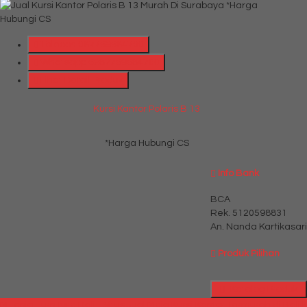
*Harga
Hubungi CS
Telepon
087769684700
Whatsapp
6287769684700
Lihat Detail Produk
Kursi Kantor Polaris B 13
*Harga Hubungi CS
Info Bank
BCA
Rek.
5120598831
An. Nanda Kartikasari
Produk Pilihan
Katalog Produk
Millenia Furniture Bali - Situs Jual Meja Kursi Kantor Termurah di Bali |