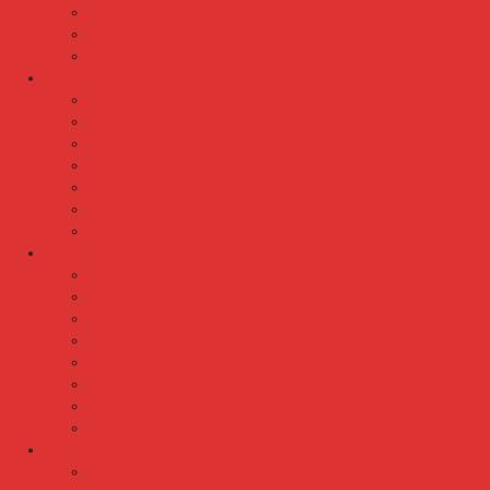
Kursi Susun Polaris
Kursi Susun Savello
Kursi Susun Tiger
Kursi Tunggu
Kursi Tunggu Chairman
Kursi Tunggu Donati
Kursi Tunggu Ichiko
Kursi Tunggu Indachi
Kursi Tunggu Savello
Kursi Tunggu Tiger
Kursi Tunggu Verona
Laci Dorong
Laci Dorong Donati
Laci Dorong Expo
Laci Dorong Highpoint
Laci Dorong Indachi
Laci Dorong Modera
Laci Dorong Orbitrend
Laci Dorong Uno
Laci Dorong Vip
Lemari Arsip
Lemari Arsip Alba