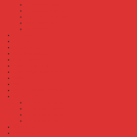
Meja Kantor Lunar
Meja Kantor Modera
Meja Kantor Orbitrend
Meja Kantor Uno
Meja Kantor Vip
Meja Komputer
Meja Lipat
Meja Meeting
Meja Resepsionis
Mesin Absensi
Mesin Hitung Uang
Mesin Penghancur Kertas
Mesin Tik
Mobile File
Papan Tulis / WhiteBoard
Partisi Kantor
Partisi Kantor Donati
Partisi Kantor Indachi
Partisi Kantor Modera
Partisi Kantor Uno
Rak Sepatu
Rak Serbaguna