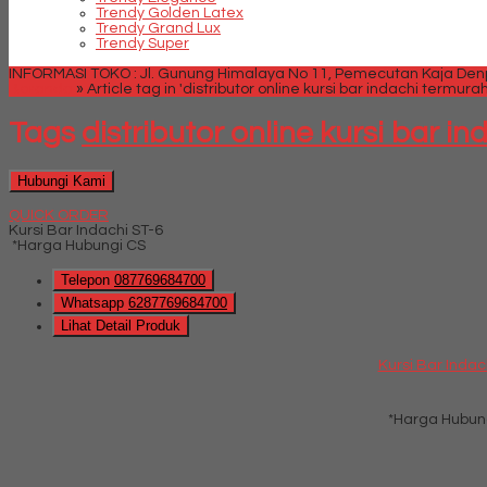
Trendy Golden Latex
Trendy Grand Lux
Trendy Super
INFORMASI TOKO : Jl. Gunung Himalaya No 11, Pemecutan Kaja Denpa
Beranda
»
Article tag in 'distributor online kursi bar indachi termu
Tags
distributor online kursi bar 
Hubungi Kami
QUICK ORDER
Kursi Bar Indachi ST-6
*Harga Hubungi CS
Telepon
087769684700
Whatsapp
6287769684700
Lihat Detail Produk
Kursi Bar Indac
*Harga Hubun