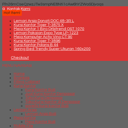
Ffn26mCseQzwzJTw3smpNE8Nti1cAw6hYZWaSDjvoqs
q
Kontak Kami
Hot Item!
Lemari Arsip Donati DOC 48-3R L
Kursi Kantor Tiger T-3875 X
Meja Kantor 1 Biro Orbitrend OST 1070
Lemari Pakaian Expo Type LP-1223
Meja Komputer Activ Vino CT 90
Kursi Kantor Tiger T-3896
Kursi Kantor Polaris B 44
Spring Bed Trendy Super Ukuran 160x200
Checkout
MENU NAVIGASI
Home
Brankas
Filling Cabinet
Kursi Kantor
Kursi Kantor Bali
Jual Kursi Kantor Denpasar
Toko Kursi Denpasar
Toko Kursi Kantor di Denpasar
savello kursi kantor Bali
Lemari Arsip
Lemari Arsip Bali
Meja Kantor
Meja Kantor Bali
Mobile File