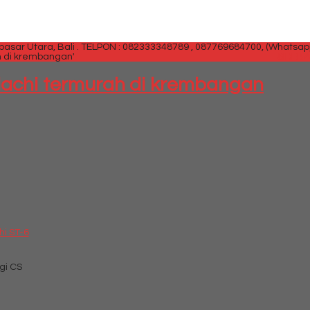
sar Utara, Bali .
TELPON : 082333348789 , 087769684700, (Whatsap
rah di krembangan'
SIDEB
indachi termurah di krembangan
hi ST-6
gi CS