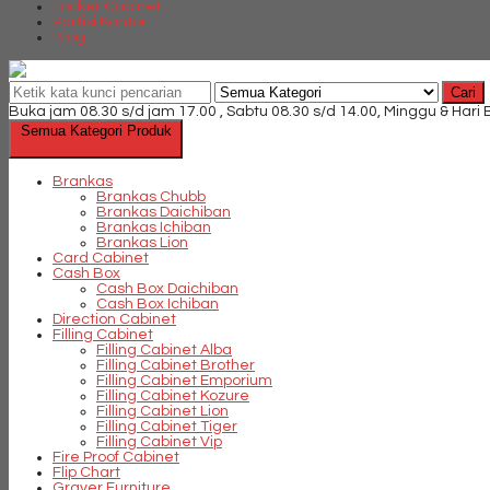
Locker Cabinet
Partisi Kantor
Blog
Cari
Buka jam 08.30 s/d jam 17.00 , Sabtu 08.30 s/d 14.00, Minggu & Hari
Semua Kategori Produk
Brankas
Brankas Chubb
Brankas Daichiban
Brankas Ichiban
Brankas Lion
Card Cabinet
Cash Box
Cash Box Daichiban
Cash Box Ichiban
Direction Cabinet
Filling Cabinet
Filling Cabinet Alba
Filling Cabinet Brother
Filling Cabinet Emporium
Filling Cabinet Kozure
Filling Cabinet Lion
Filling Cabinet Tiger
Filling Cabinet Vip
Fire Proof Cabinet
Flip Chart
Graver Furniture