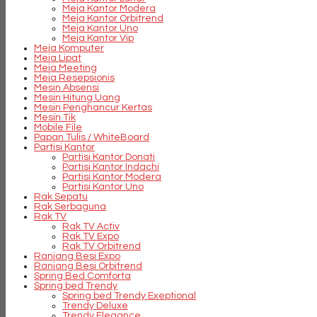
Meja Kantor Modera
Meja Kantor Orbitrend
Meja Kantor Uno
Meja Kantor Vip
Meja Komputer
Meja Lipat
Meja Meeting
Meja Resepsionis
Mesin Absensi
Mesin Hitung Uang
Mesin Penghancur Kertas
Mesin Tik
Mobile File
Papan Tulis / WhiteBoard
Partisi Kantor
Partisi Kantor Donati
Partisi Kantor Indachi
Partisi Kantor Modera
Partisi Kantor Uno
Rak Sepatu
Rak Serbaguna
Rak TV
Rak TV Activ
Rak TV Expo
Rak TV Orbitrend
Ranjang Besi Expo
Ranjang Besi Orbitrend
Spring Bed Comforta
Spring bed Trendy
Spring bed Trendy Exeptional
Trendy Deluxe
Trendy Elegance