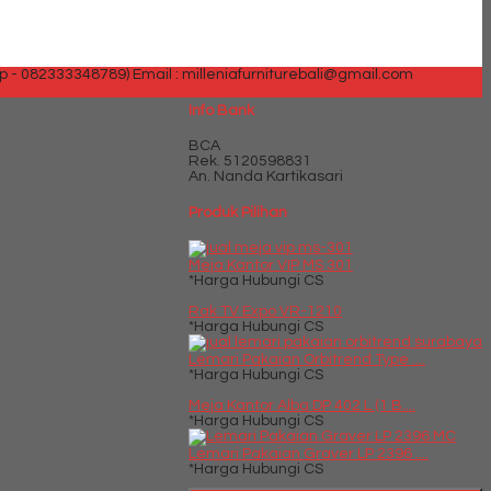
p - 082333348789)
Email : milleniafurniturebali@gmail.com
AR
Info Bank
BCA
Rek.
5120598831
An. Nanda Kartikasari
Produk Pilihan
Meja Kantor VIP MS 301
*Harga Hubungi CS
Rak TV Expo VR-1210
*Harga Hubungi CS
Lemari Pakaian Orbitrend Type ....
*Harga Hubungi CS
Meja Kantor Alba DP 402 L (1 B....
*Harga Hubungi CS
Lemari Pakaian Graver LP 2396 ....
*Harga Hubungi CS