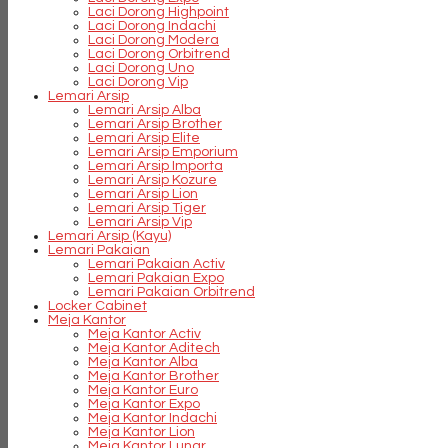
Laci Dorong Highpoint
Laci Dorong Indachi
Laci Dorong Modera
Laci Dorong Orbitrend
Laci Dorong Uno
Laci Dorong Vip
Lemari Arsip
Lemari Arsip Alba
Lemari Arsip Brother
Lemari Arsip Elite
Lemari Arsip Emporium
Lemari Arsip Importa
Lemari Arsip Kozure
Lemari Arsip Lion
Lemari Arsip Tiger
Lemari Arsip Vip
Lemari Arsip (Kayu)
Lemari Pakaian
Lemari Pakaian Activ
Lemari Pakaian Expo
Lemari Pakaian Orbitrend
Locker Cabinet
Meja Kantor
Meja Kantor Activ
Meja Kantor Aditech
Meja Kantor Alba
Meja Kantor Brother
Meja Kantor Euro
Meja Kantor Expo
Meja Kantor Indachi
Meja Kantor Lion
Meja Kantor Lunar