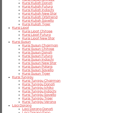
Kursi Kuliah Donati
Kursi Kuliah Futura
Kursi Kuliah Indachi
Kursi Kuliah New Star
Kursi Kuliah Orbitrend
Kursi Kuliah Savello
Kursi Kuliah Tiger
Kursi Lipat
Kursi Lipat Chitose
Kursi Lipat Futura
Kursi Lipat New Star
Kursi Susun
Kursi Susun Chairman
Kursi Susun Chitose
Kursi Susun Donati
Kursi Susun Futura
Kursi Susun Indachi
Kursi Susun New Star
Kursi Susun Polaris
Kursi Susun Savello
Kursi Susun Tiger
Kursi Tunggu
Kursi Tunggu Chairman
Kursi Tunggu Donati
Kursi Tunggu Ichiko
Kursi Tunggu Indachi
Kursi Tunggu Savello
Kursi Tunggu Tiger
Kursi Tunggu Verona
Laci Dorong
Laci Dorong Donati
Laci Dorong Expo