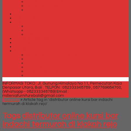
Partisi Kantor Indachi
Partisi Kantor Modera
Partisi Kantor Uno
Rak Sepatu
Rak Serbaguna
Rak TV
Rak TV Activ
Rak TV Expo
Rak TV Orbitrend
Ranjang Besi Expo
Ranjang Besi Orbitrend
Spring Bed Comforta
Spring bed Trendy
Spring bed Trendy Exeptional
Trendy Deluxe
Trendy Elegance
Trendy Golden Latex
Trendy Grand Lux
Trendy Super
INFORMASI TOKO : Jl. Gunung Himalaya No 11, Pemecutan Kaja
Denpasar Utara, Bali .
TELPON : 082333348789 , 087769684700,
(Whatsapp - 082333348789)
Email :
milleniafurniturebali@gmail.com
Beranda
»
Article tag in 'distributor online kursi bar indachi
termurah di klakah rejo'
Tags
distributor online kursi bar
indachi termurah di klakah rejo