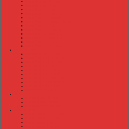
Kursi Kantor Chitose
Kursi Kantor Donati
Kursi Kantor Ergotec
Kursi Kantor Importa
Kursi Kantor Indachi
Kursi Kantor Indachi Inco
Kursi Kantor Polaris
Kursi Kantor Rakuda
Kursi kantor Savello
Kursi Kantor Subaru
Kursi Kantor Tiger
Kursi Kantor Verona
Kursi Kuliah
Kursi Kuliah Brother
Kursi Kuliah Chairman
Kursi Kuliah Chitose
Kursi Kuliah Donati
Kursi Kuliah Futura
Kursi Kuliah Indachi
Kursi Kuliah New Star
Kursi Kuliah Orbitrend
Kursi Kuliah Savello
Kursi Kuliah Tiger
Kursi Lipat
Kursi Lipat Chitose
Kursi Lipat Futura
Kursi Lipat New Star
Kursi Susun
Kursi Susun Chairman
Kursi Susun Chitose
Kursi Susun Donati
Kursi Susun Futura