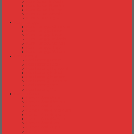
Kursi Susun Indachi
Kursi Susun New Star
Kursi Susun Polaris
Kursi Susun Savello
Kursi Susun Tiger
Kursi Tunggu
Kursi Tunggu Chairman
Kursi Tunggu Donati
Kursi Tunggu Ichiko
Kursi Tunggu Indachi
Kursi Tunggu Savello
Kursi Tunggu Tiger
Kursi Tunggu Verona
Laci Dorong
Laci Dorong Donati
Laci Dorong Expo
Laci Dorong Highpoint
Laci Dorong Indachi
Laci Dorong Modera
Laci Dorong Orbitrend
Laci Dorong Uno
Laci Dorong Vip
Lemari Arsip
Lemari Arsip Alba
Lemari Arsip Brother
Lemari Arsip Elite
Lemari Arsip Emporium
Lemari Arsip Importa
Lemari Arsip Kozure
Lemari Arsip Lion
Lemari Arsip Tiger
Lemari Arsip Vip