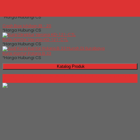
*Harga Hubungi CS
Kursi Bar Indachi ST V
*Harga Hubungi CS
Cash Box Ichiban IB - 20
*Harga Hubungi CS
Kursi Kantor Verona KD-121-CTL
*Harga Hubungi CS
Kursi Kantor Polaris B 33
*Harga Hubungi CS
Katalog Produk
Millenia Furniture Bali - Situs Jual Meja Kursi Kantor Termurah di
Bali | Milleniafurniturebali.com