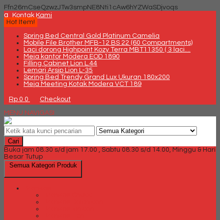
Ffn26mCseQzwzJTw3smpNE8Nti1cAw6hYZWaSDjvoqs
q
Kontak Kami
Hot Item!
Spring Bed Central Gold Platinum Camelia
Mobile File Brother MFB-12 BS 22 (60 Compartments)
Laci dorong Highpoint Kozy Terra MBT11350 ( 3 laci....
Meja kantor Modera EOD 1890
Filling Cabinet Lion L.44
Lemari Arsip Lion L-35
Spring Bed Trendy Grand Lux Ukuran 180x200
Meja Meeting Kotak Modera VCT 189
Rp 0
0
Checkout
MENU NAVIGASI
Cari
Buka jam 08.30 s/d jam 17.00 , Sabtu 08.30 s/d 14.00, Minggu & Hari
Besar Tutup
Semua Kategori Produk
Brankas
Brankas Chubb
Brankas Daichiban
Brankas Ichiban
Brankas Lion