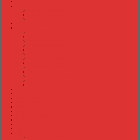
Lemari Arsip (Kayu)
Lemari Pakaian
Lemari Pakaian Activ
Lemari Pakaian Expo
Lemari Pakaian Orbitrend
Locker Cabinet
Meja Kantor
Meja Kantor Activ
Meja Kantor Aditech
Meja Kantor Alba
Meja Kantor Brother
Meja Kantor Euro
Meja Kantor Expo
Meja Kantor Indachi
Meja Kantor Lion
Meja Kantor Lunar
Meja Kantor Modera
Meja Kantor Orbitrend
Meja Kantor Uno
Meja Kantor Vip
Meja Komputer
Meja Lipat
Meja Meeting
Meja Resepsionis
Mesin Absensi
Mesin Hitung Uang
Mesin Penghancur Kertas
Mesin Tik
Mobile File
Papan Tulis / WhiteBoard
Partisi Kantor
Partisi Kantor Donati