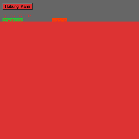
Hubungi Kami
QUICK ORDER
Whatsapp
via SMS
Kursi Bar Indachi ST-6
*Harga Hubungi CS
Telepon
087769684700
Whatsapp
6287769684700
Lihat Detail Produk
Kursi Bar Indachi ST-6
*Harga Hubungi CS
Info Bank
BCA
Rek.
5120598831
An. Nanda Kartikasari
Produk Pilihan
Meja Kantor Aditech EGD 700/12....