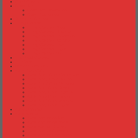
Card Cabinet
Cash Box
Cash Box Daichiban
Cash Box Ichiban
Direction Cabinet
Filling Cabinet
Filling Cabinet Alba
Filling Cabinet Brother
Filling Cabinet Emporium
Filling Cabinet Kozure
Filling Cabinet Lion
Filling Cabinet Tiger
Filling Cabinet Vip
Fire Proof Cabinet
Flip Chart
Graver Furniture
Kursi Bar/ Cafe
Kursi Bar / Cafe Chairman
Kursi Bar / Cafe Subaru
Kursi Bar / Cafe Verona
Kursi Bar/ Cafe Donati
Kursi Bar/ Cafe Ergotec
Kursi Bar/ Cafe Indachi
Kursi Bar/ Cafe Savello
Kursi Bar/ Cafe Tiger
Kursi Gaming
Kursi Kantor
Kursi Kantor Ardent
Kursi Kantor Astrovis
Kursi Kantor Brother
Kursi Kantor Carrera
Kursi Kantor Chairman